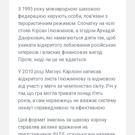
З 1995 року міжнародною шаховою
федерацією керують особи, пов'язані з
терористичним режимом. Спочатку на чолі
стояв Кірсан Ілюжмінов, а згодом Аркадій
Дворкович, які намагаються діяти так, щоб
уникати відкритого лобіювання російських
інтересів і власних фінансових вигод.
Проте, іноді їм це не вдається.
У 2010 році Магнус Карлсен написав
відкритого листа Ілюжмінову із відмовою
від участі у матчі за чемпіонство світу. Річ у
тім, що гра могла тривати понад п'ять
років, а сам норвежець не вважає систему
нокаут справедливою та ефективною.
Цей формат змагань за шахову корону
справляв велике враження на
представників ФІДЕ, оскільки він надавав