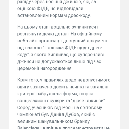
рапіду через носіння джинсів, які, за
оцінкою ФІДЕ, не відповідали
встановленим нормам дрес-коду.
На цьому етапі доцільно зупинитися і
розглянути деякі деталі. На офіційному
веб-сайті організації доступний документ
під назвою "Політика ФІДЕ щодо дрес-
коду", з якого випливає, що суперечливі
джинси не допускаються лише під час
церемонії нагородження.
Крім того, у правилах щодо недопустимого
одягу зазначено досить нечіткі та загальні
критерії: забруднена форма, шорти,
сонцезахисні окуляри та "діряві джинси".
Серед учасників від Росії на світовому
чемпіонаті був Даніїл Дубов, який є
великим шанувальником бренду
Balenciaga і вирішив продемонструвати це