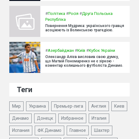
#
Політика
#
Росія
#
Друга Польська
Республіка
Повернення Мудрика: українського гравця
асоціюють із Волинською трагедією.
#
Азербайджан
#
Київ
#
Кубок України
Олександр Алієв висловив свою думку,
що Матвій Пономаренко не є зіркою -
коментар колишнього футболіста Динамо.
Теги
Мир
Украина
Премьер-лига
Англия
Киев
Динамо
Донецк
Избранное
Италия
Испания
ФК Динамо
Главное
Шахтер