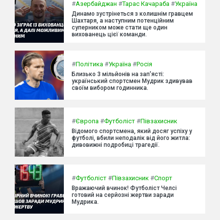
#
Азербайджан
#
Тарас Качараба
#
Україна
Динамо зустрінеться з колишнім гравцем
Шахтаря, а наступним потенційним
суперником може стати ще один
вихованець цієї команди.
#
Політика
#
Україна
#
Росія
Близько 3 мільйонів на зап'ясті:
український спортсмен Мудрик здивував
своїм вибором годинника.
#
Європа
#
Футболіст
#
Півзахисник
Відомого спортсмена, який досяг успіху у
футболі, вбили неподалік від його житла:
дивовижні подробиці трагедії.
#
Футболіст
#
Півзахисник
#
Спорт
Вражаючий вчинок! Футболіст Челсі
готовий на серйозні жертви заради
Мудрика.