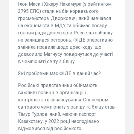
Ілон Маск і Хікару Накамура (з рейтингом
2795 ЕЛО) стали на бік норвезького
гросмейстера. Дворкович, який навчався
на економіста в МДУ та обіймає посаду
голови ради директорів Россельхозбанку,
не залишився осторонь. ФІДЕ оперативно
змінила правила щодо дрес-коду, що
дозволило Магнусу повернутися до участі
в чемпіонаті світу з бліцу.
Які проблеми має ФІДЕ в даний час?
Російські представники обіймають
важливі позиції в організації і
контролюють фінансування. Спонсором
світового чемпіонату з рапіду та бліцу став
Тімур Турлов, який, маючи паспорт
Казахстану, у 2022 році несподівано
відмовився від російського.