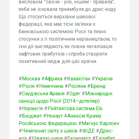
висловом: "своїм - усе, іншим - правила",
якби не існувала преамбула до дрес-коду.
Що стосується верхівки шахової
федерації, яка має тісні зв’язки з
банківською системою Росії та певні
стосунки з її політичним керівництвом, то
їхні дії виглядають як повна легалізація
нафтових прибутків і спроба створити
позитивний імідж для цієї країни.
#
Москва
#
Африка
#
Казахстан
#
Україна
#
Росія
#
Німеччина
#
Росіяни
#
Бренд
#
Саудівська Аравія
#
Одяг
#
Міжнародні
санкції щодо Росії (2014—дотепер)
#
Норвегія
#
Рейтингова система Elo
#
Бюджет
#
Нокаут
#
Анексія Криму
Російською Федерацією
#
Магнус Карлсен
#
Чемпіонат світу з шахів
#
ФІДЕ
#
Дрес-
код
#
Швидкі шахи
#
Економіст
#
Елізабет