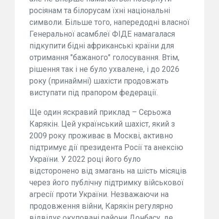
росіянам та білорусам їхні національні
символи. Більше того, напередодні власної
Генеральної асамблеї ФІДЕ намагалася
підкупити бідні африканські країни для
отримання "бажаного" голосування. Втім,
рішення так і не було ухвалене, і до 2026
року (принаймні) шахісти продовжать
виступати під прапором федерації.
Ще один яскравий приклад – Сєрьожа
Карякін. Цей український шахіст, який з
2009 року проживає в Москві, активно
підтримує дії президента Росії та анексію
України. У 2022 році його було
відсторонено від змагань на шість місяців
через його публічну підтримку військової
агресії проти України. Незважаючи на
продовження війни, Карякін регулярно
відвідує окуповані райони Донбасу, де