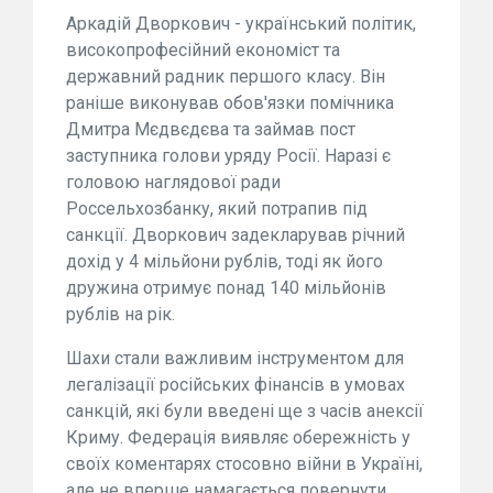
Аркадій Дворкович - український політик,
високопрофесійний економіст та
державний радник першого класу. Він
раніше виконував обов'язки помічника
Дмитра Мєдвєдєва та займав пост
заступника голови уряду Росії. Наразі є
головою наглядової ради
Россельхозбанку, який потрапив під
санкції. Дворкович задекларував річний
дохід у 4 мільйони рублів, тоді як його
дружина отримує понад 140 мільйонів
рублів на рік.
Шахи стали важливим інструментом для
легалізації російських фінансів в умовах
санкцій, які були введені ще з часів анексії
Криму. Федерація виявляє обережність у
своїх коментарях стосовно війни в Україні,
але не вперше намагається повернути