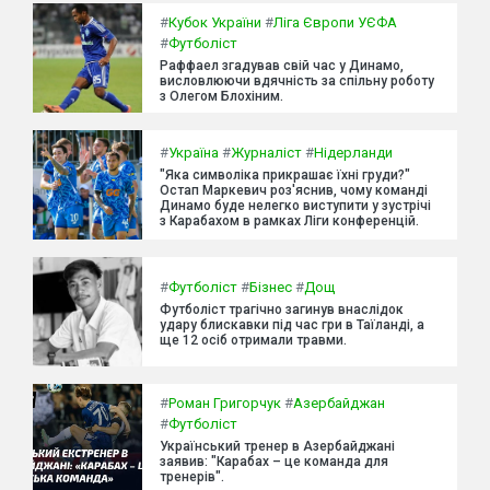
#
Кубок України
#
Ліга Європи УЄФА
#
Футболіст
Раффаел згадував свій час у Динамо,
висловлюючи вдячність за спільну роботу
з Олегом Блохіним.
#
Україна
#
Журналіст
#
Нідерланди
"Яка символіка прикрашає їхні груди?"
Остап Маркевич роз'яснив, чому команді
Динамо буде нелегко виступити у зустрічі
з Карабахом в рамках Ліги конференцій.
#
Футболіст
#
Бізнес
#
Дощ
Футболіст трагічно загинув внаслідок
удару блискавки під час гри в Таїланді, а
ще 12 осіб отримали травми.
#
Роман Григорчук
#
Азербайджан
#
Футболіст
Український тренер в Азербайджані
заявив: "Карабах – це команда для
тренерів".