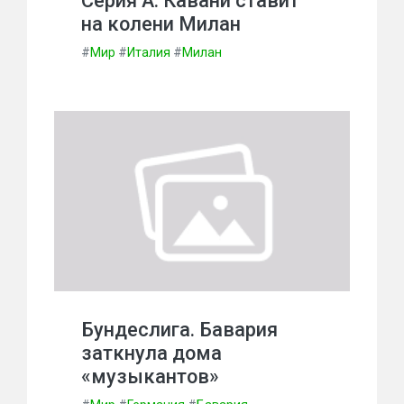
Серия А. Кавани ставит
на колени Милан
#
Мир
#
Италия
#
Милан
Бундеслига. Бавария
заткнула дома
«музыкантов»