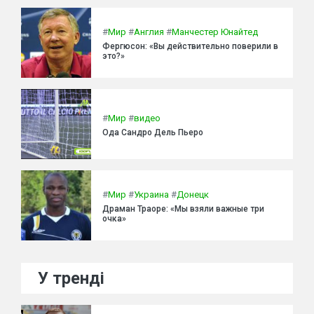
#
Мир
#
Англия
#
Манчестер Юнайтед
Фергюсон: «Вы действительно поверили в
это?»
#
Мир
#
видео
Ода Сандро Дель Пьеро
#
Мир
#
Украина
#
Донецк
Драман Траоре: «Мы взяли важные три
очка»
У тренді