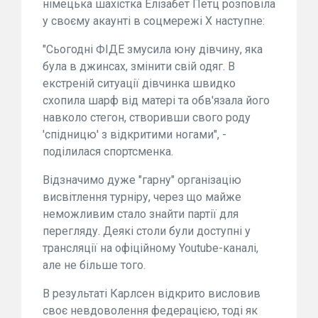
німецька шахістка Елізабет Петц розповіла
у своєму акаунті в соцмережі Х наступне:
"Сьогодні ФІДЕ змусила юну дівчину, яка
була в джинсах, змінити свій одяг. В
екстреній ситуації дівчинка швидко
схопила шарф від матері та обв'язала його
навколо стегон, створивши свого роду
'спідницю' з відкритими ногами", -
поділилася спортсменка.
Відзначимо дуже "гарну" організацію
висвітлення турніру, через що майже
неможливим стало знайти партії для
перегляду. Деякі столи були доступні у
трансляції на офіційному Youtube-каналі,
але не більше того.
В результаті Карлсен відкрито висловив
своє невдоволення федерацією, тоді як