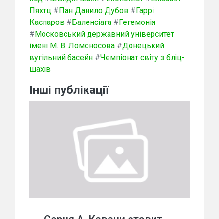
Пяхтц
#
Пан Данило Дубов
#
Гаррі
Каспаров
#
Баленсіага
#
Гегемонія
#
Московський державний університет
імені М. В. Ломоносова
#
Донецький
вугільний басейн
#
Чемпіонат світу з бліц-
шахів
Інші публікації