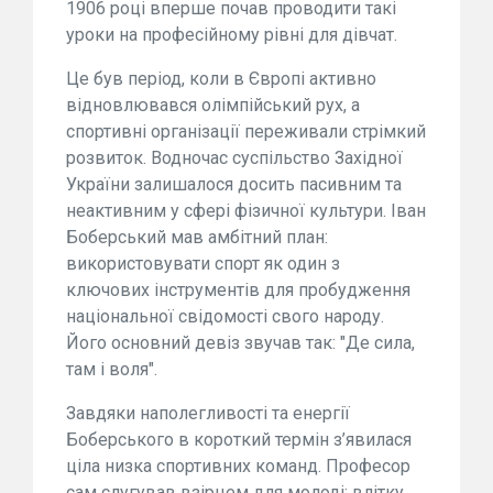
1906 році вперше почав проводити такі
уроки на професійному рівні для дівчат.
Це був період, коли в Європі активно
відновлювався олімпійський рух, а
спортивні організації переживали стрімкий
розвиток. Водночас суспільство Західної
України залишалося досить пасивним та
неактивним у сфері фізичної культури. Іван
Боберський мав амбітний план:
використовувати спорт як один з
ключових інструментів для пробудження
національної свідомості свого народу.
Його основний девіз звучав так: "Де сила,
там і воля".
Завдяки наполегливості та енергії
Боберського в короткий термін з’явилася
ціла низка спортивних команд. Професор
сам слугував взірцем для молоді: влітку