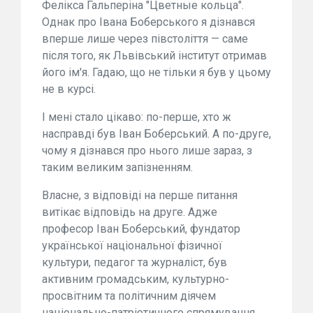
Фелікса Гальперіна "Цветные кольца".
Однак про Івана Боберського я дізнався
вперше лише через півстоліття — саме
після того, як Львівський інститут отримав
його ім'я. Гадаю, що не тільки я був у цьому
не в курсі.
І мені стало цікаво: по-перше, хто ж
насправді був Іван Боберський. А по-друге,
чому я дізнався про нього лише зараз, з
таким великим запізненням.
Власне, з відповіді на перше питання
витікає відповідь на друге. Адже
професор Іван Боберський, фундатор
української національної фізичної
культури, педагог та журналіст, був
активним громадським, культурно-
просвітним та політичним діячем
національно-патріотичного спрямування.