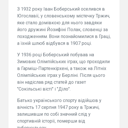
З 1932 року Іван Боберський оселився в
Югославії, у словенському містечку Тржич,
яке стало домівкою для нього завдяки
його дружині Йозифіні Полак, словенці за
походженням. Вони познайомилися в Граці,
а їхній шлюб відбувся в 1907 році.
У 1936 році Боберський побував на
Зимових Олімпійських іграх, що проходили
в Гарміш-Партенкірхені, а також на Літніх
Олімпійських іграх у Берліні. Після цього
він надіслав ряд статей до газет
"Сокільські вісті" і "Діло".
Батько українського спорту відійшов у
вічність 17 серпня 1947 року в Тржичі,
залишивши по собі значний слід у
спортивній історії, померши від
туберкульозу.