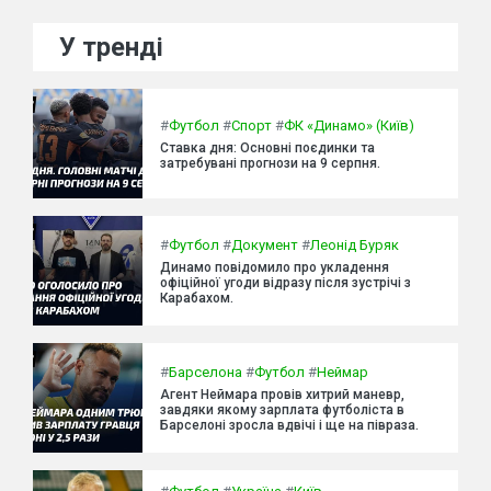
У тренді
#
Футбол
#
Спорт
#
ФК «Динамо» (Київ)
Ставка дня: Основні поєдинки та
затребувані прогнози на 9 серпня.
#
Футбол
#
Документ
#
Леонід Буряк
Динамо повідомило про укладення
офіційної угоди відразу після зустрічі з
Карабахом.
#
Барселона
#
Футбол
#
Неймар
Агент Неймара провів хитрий маневр,
завдяки якому зарплата футболіста в
Барселоні зросла вдвічі і ще на півраза.