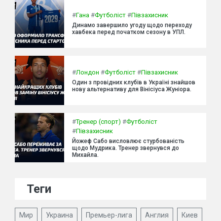
#
Гана
#
Футболіст
#
Півзахисник
Динамо завершило угоду щодо переходу
хавбека перед початком сезону в УПЛ.
#
Лондон
#
Футболіст
#
Півзахисник
Один з провідних клубів в Україні знайшов
нову альтернативу для Вінісіуса Жуніора.
#
Тренер (спорт)
#
Футболіст
#
Півзахисник
Йожеф Сабо висловлює стурбованість
щодо Мудрика. Тренер звернувся до
Михайла.
Теги
Мир
Украина
Премьер-лига
Англия
Киев