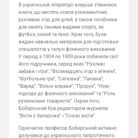
В українській літературі вперше з'явилися
книги, що містять описи різноманітних
рухливих ігор для дітей, а також посібники
для занять такими видами спорту, як
футбол, хокей та теніс. Крім того, були
видані навчальні матеріали для підготовки
спеціалістів у галузі фізичного виховання.
У період з 1904 по 1909 роки побачили світ
його підручники, серед яких "Рухливі
забави і ігри", "Вісімнадцять ігор з м'ячем",
"Футбольна гра", "Ситківка", "Гаківка",
"Виряд", "Вільні вправи", "Прорух", "Нові
підходи до фізичного виховання" та "Роль
руханкових товариств". Окрім того,
Боберський був редактором журналів
"Вісти з Запорожа" і "Січові вісти".
Одночасно професор Боберський активно
долучався до українського патріотичного