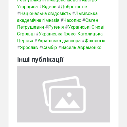
Угорщина
#
Відень
#
Доброгостів
#
Національна свідомість
#
Львівська
академічна гімназія
#
Часопис
#
Євген
Петрушевич
#
Рутенія
#
Українські Січові
Стрільці
#
Українська Греко-Католицька
Церква
#
Українська діаспора
#
Філологія
#
Ярослав
#
Самбір
#
Василь Авраменко
Інші публікації