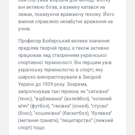
він активно бігав, а взимку катався на
лижах, показуючи вражаючу техніку. Його
вміння справляло незабутнє враження на
учнів.
Професор Боберський велике значення
приділяв творчій праці, а також активно
працював над створенням української
спортивної термінології. Він першим увів
українську термінологію в спорті, яку
широко використовували в Західній
Україні до 1939 року. Зокрема,
запропонував такі терміни, як "ситківка"
(теніс), "відбиванка" (волейбол), "копаний
м'яч" (футбол), "гаківка" (хокей), "стусан"
(бокс), "кошиківка" (баскетбол), "булавка"
(метання гранати), "лещетарство" (лижний
спорт) тощо.