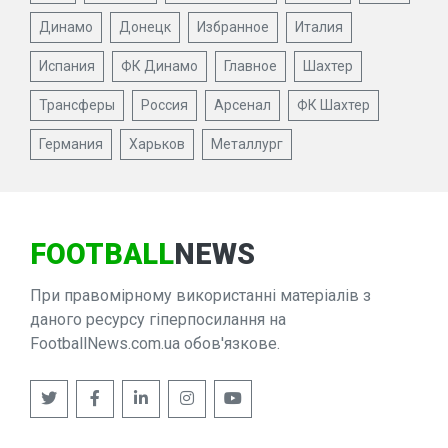
Динамо
Донецк
Избранное
Италия
Испания
ФК Динамо
Главное
Шахтер
Трансферы
Россия
Арсенал
ФК Шахтер
Германия
Харьков
Металлург
FOOTBALL
NEWS
При правомірному використанні матеріалів з
даного ресурсу гіперпосилання на
FootballNews.com.ua обов'язкове.