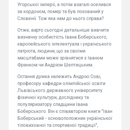
Угорської імперії, а потім взагалі оселився
за кордоном, помер та був похований у
Словенії. Тож яка нам до нього справа?
Отже, варто сьогодні детальніше вивчити
визначну особистість Івана Боберського,
європейського інтелектуала і українського
патріота, людини, що за своїми
масштабами може зрівнятися з Іваном
Франком чи Андрієм Шептицьким.
Остання думка належить Андрію Сові,
професору кафедри олімпійської освіти
Львівського державного університету
фізичної культури, досліднику та
популяризатору спадщини Івана
Боберського. Він є співавтором книги "Іван
Боберський - основоположник української
тіловиховної та спортивної традиції",