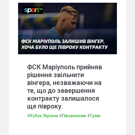
ФСК Маріуполь прийняв
рішення звільнити
вінгера, незважаючи на
те, що до завершення
контракту залишалося
ще півроку.
#
Кубок України
#
Півзахисник
#
Суми