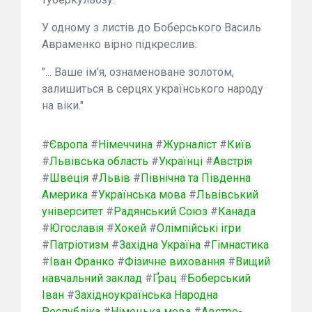
У одному з листів до Боберського Василь
Авраменко вірно підкреслив:
"... Ваше ім'я, ознаменоване золотом,
залишиться в серцях українського народу
на віки."
#
Європа
#
Німеччина
#
Журналіст
#
Київ
#
Львівська область
#
Українці
#
Австрія
#
Швеція
#
Львів
#
Північна та Південна
Америка
#
Українська мова
#
Львівський
університет
#
Радянський Союз
#
Канада
#
Югославія
#
Хокей
#
Олімпійські ігри
#
Патріотизм
#
Західна Україна
#
Гімнастика
#
Іван Франко
#
Фізичне виховання
#
Вищий
навчальний заклад
#
Ґрац
#
Боберський
Іван
#
Західноукраїнська Народна
Республіка
#
Німецька мова
#
Австро-