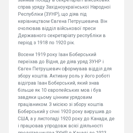
справ уряду Західноукраїнської Народної
Республіки (ЗУНР), що діяв під
керівництвом Євгена Петрушевича. Він
очолював відділ військової преси
Державного секретаріату республіки в
період з 1918 по 1920 рік.
Восени 1919 року Іван Боберський
переїхав до Відня, де діяв уряд ЗУНР і
Євген Петрушевич сформував відділ для
збору коштів. Активну роль у його роботі
відіграв Іван Боберський, який знав
більше як 10 європейських мов і був
завдяки цьому цінним урядовим
працівником. З місією зі збору коштів
Боберський у січні 1920 року вирушив до
США, а у листопаді 1920 року до Канади, де
і працював упродовж всієї діяльності
представництва ЗУНР в Канаді до 1923