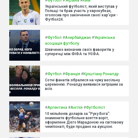
#
Футбол
#
Україна
#
Київ
Український футболіст, який виступав у
Польщі та брав участь у єврокубках,
оголосив про закінчення своєї кар'єри -
Футбол24.
#
Футбол
#
Азербайджан
#
Українська
асоціація футболу
Шевченко визначив своїх фаворитів у
суперечці між ФІФА та УЄФА.
#
Футбол
#
Франція
#
Кріштіану Роналду
Сотні фанатів зібралися на чужу весільну
церемонію. Роналду виявився хитрішим за
всіх.
#
Аргентина
#
Англія
#
Футболіст
10 мільйонів доларів за "Руку Бога":
знамените футбольне взяття воріт,
оформлене Дієго Марадоною на світовому
чемпіонаті, буде продано на аукціоні.