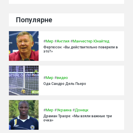
Популярне
#
Мир
#
Англия
#
Манчестер Юнайтед
Фергюсон: «Вы действительно поверили в
это?»
#
Мир
#
видео
Ода Сандро Дель Пьеро
#
Мир
#
Украина
#
Донецк
Драман Траоре: «Мы взяли важные три
очка»