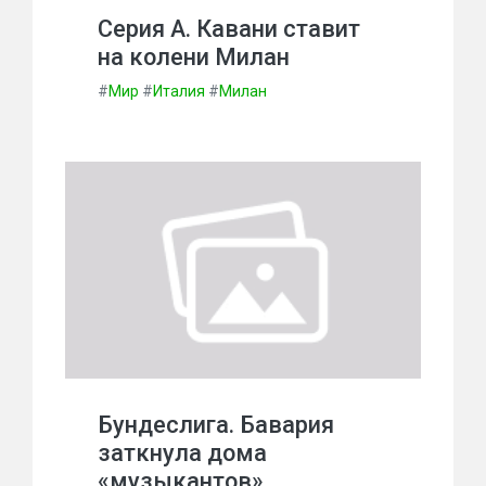
Серия А. Кавани ставит
на колени Милан
#
Мир
#
Италия
#
Милан
Бундеслига. Бавария
заткнула дома
«музыкантов»