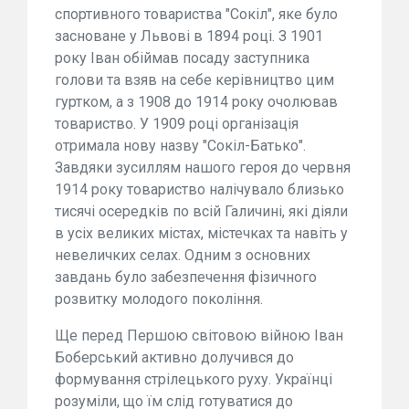
спортивного товариства "Сокіл", яке було
засноване у Львові в 1894 році. З 1901
року Іван обіймав посаду заступника
голови та взяв на себе керівництво цим
гуртком, а з 1908 до 1914 року очолював
товариство. У 1909 році організація
отримала нову назву "Сокіл-Батько".
Завдяки зусиллям нашого героя до червня
1914 року товариство налічувало близько
тисячі осередків по всій Галичині, які діяли
в усіх великих містах, містечках та навіть у
невеличких селах. Одним з основних
завдань було забезпечення фізичного
розвитку молодого покоління.
Ще перед Першою світовою війною Іван
Боберський активно долучився до
формування стрілецького руху. Українці
розуміли, що їм слід готуватися до