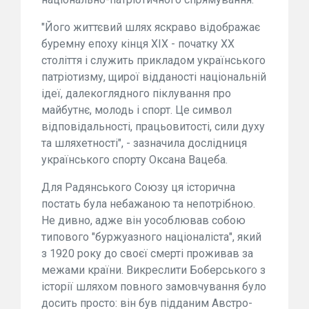
"Його життєвий шлях яскраво відображає
буремну епоху кінця XIX - початку XX
століття і служить прикладом українського
патріотизму, щирої відданості національній
ідеї, далекоглядного піклування про
майбутнє, молодь і спорт. Це символ
відповідальності, працьовитості, сили духу
та шляхетності", - зазначила дослідниця
українського спорту Оксана Вацеба.
Для Радянського Союзу ця історична
постать була небажаною та непотрібною.
Не дивно, адже він уособлював собою
типового "буржуазного націоналіста", який
з 1920 року до своєї смерті проживав за
межами країни. Викреслити Боберського з
історії шляхом повного замовчування було
досить просто: він був підданим Австро-