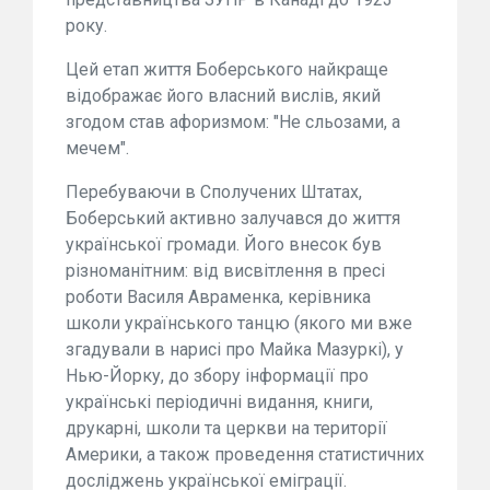
року.
Цей етап життя Боберського найкраще
відображає його власний вислів, який
згодом став афоризмом: "Не сльозами, а
мечем".
Перебуваючи в Сполучених Штатах,
Боберський активно залучався до життя
української громади. Його внесок був
різноманітним: від висвітлення в пресі
роботи Василя Авраменка, керівника
школи українського танцю (якого ми вже
згадували в нарисі про Майка Мазуркі), у
Нью-Йорку, до збору інформації про
українські періодичні видання, книги,
друкарні, школи та церкви на території
Америки, а також проведення статистичних
досліджень української еміграції.