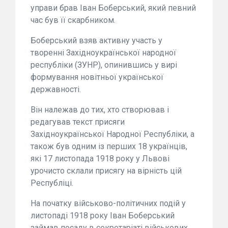
управи брав Іван Боберський, який певний
час був її скарбником.
Боберський взяв активну участь у
творенні Західноукраїнської народної
республіки (ЗУНР), опинившись у вирі
формування новітньої української
державності.
Він належав до тих, хто створював і
редагував текст присяги
Західноукраїнської Народної Республіки, а
також був одним із перших 18 українців,
які 17 листопада 1918 року у Львові
урочисто склали присягу на вірність цій
Республіці.
На початку військово-політичних подій у
листопаді 1918 року Іван Боберський
займав посаду в секретаріаті військових