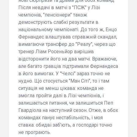
нові сюрпризи та драми для обох команд.
Після невдачі в матчі з "ПСЖ" у Лізі
чемпіонів, "пенсіонери" також
демонструють слабкі результати в
національному чемпіонаті. До того ж, Енцо
Фернандес влаштував справжній скандал,
вимагаючи трансфер до "Реалу", через що
тренер Ліам Росеньйор вирішив
відсторонити його на два матчі. Вражаюче,
але багато гравців підтримали Фернандеса
в його вимогах. У "Челсі" зараз точно не
нудно. Що стосується "Ман Сіті", то і там
ситуація не менш цікава: команда не
змогла пройти далі в Лізі чемпіонів, і
залишається питання, чи залишиться Пеп
Гвардіола на наступний сезон. Отже, в обох
командах панує нестабільність, і моя
ставка: обидві заб'ють, а господарі точно
не програють.