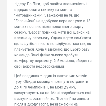
лідеру Ла Ліги, щоб знайти впевненість і
відпрацювати тактику на матчі з
"матрацниками". Зважаючи на те, що
"Еспаньйол" не здобуває перемог уже в 13
матчах поспіль після непоганого старту
сезону, "Барса" повинна мати всі шанси на
впевнену перемогу. Однак варто пам’ятати,
що в футболі нічого не відбувається так, як
планується. Хоча я вважаю, що цього разу
команда Гансі Фліка зможе здобути
комфортну перемогу, й, ймовірно, зберегти
свої ворота недоторканими.
Цей поєдинок – один із ключових матчів
туру. Обидві команди прагнуть потрапити
до Ліги чемпіонів, і, на мою думку,
заслуговують на це. Мені подобаються їхні
виступи в останній час. "Богиня" не зникла
після відходу Гаспа, незважаючи на