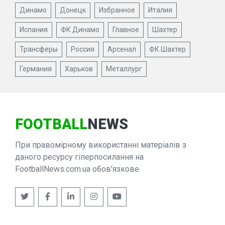
Динамо
Донецк
Избранное
Италия
Испания
ФК Динамо
Главное
Шахтер
Трансферы
Россия
Арсенал
ФК Шахтер
Германия
Харьков
Металлург
FOOTBALL
NEWS
При правомірному використанні матеріалів з
даного ресурсу гіперпосилання на
FootballNews.com.ua обов'язкове.