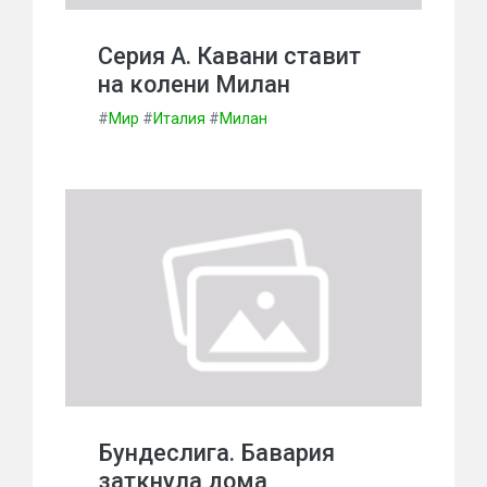
Серия А. Кавани ставит
на колени Милан
#
Мир
#
Италия
#
Милан
Бундеслига. Бавария
заткнула дома