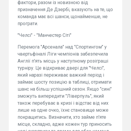
фактори, разом із новизною від
призначення Де Дзербі, вказують на те, що
команда має всі шанси, щонайменше, не
програти.
"Челсі" - "Манчестер Сіті"
Перемога "Арсенала" над "Спортингом" у
чвертьфіналі Ліги чемпіонів забезпечила
Англії п'ять місць у наступному розіграші
турніру. Це відкриває двері для "Челсі",
який наразі переживає важкий період і
займає шосту позицію в таблиці, отримати
шанс на більш успішний сезон. Якщо "сині"
зможуть випередити "Ліверпуль", який
також перебуває в кризі і відстає від них
лише на одне очко, їхнє становище може
покращитись. Визначити, хто займе п'яте
місце, складно, адже кожен тур приносить