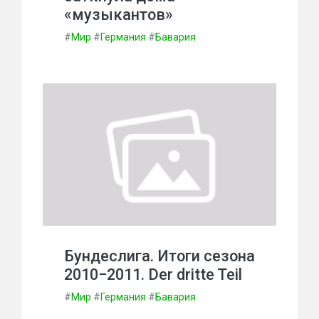
«музыкантов»
#
Мир
#
Германия
#
Бавария
Бундеслига. Итоги сезона
2010−2011. Der dritte Teil
#
Мир
#
Германия
#
Бавария