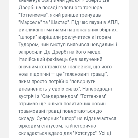
знаменує офіційний дебют Роберто Де
Дзербі на посаді головного тренера
"Тоттенхема", який раніше тренував
"Марсель" та "Шахтар". Під час паузи в АПЛ,
викликаної матчами національних збірних,
"шпори" вирішили розлучитися з Ігорем
Тудором, чий виступ виявився невдалим, і
запросили Де Дзербі на його місце.
Італійський фахівець був залучений
значним контрактом і запевняє, що його
нові підопічні — це "талановиті гравці",
яким просто потрібно "повернути
впевненість у своїх силах". Напередодні
зустрічі з "Сандерлендом" "Тоттенхем"
отримав ще кілька позитивних новин:
травмовані гравці повертаються до
складу. Суперник "шпор" не відзначається
зірковим статусом, та й історично
складається вдало для "Хотспурс". Усі ці