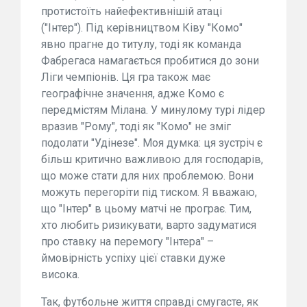
протистоїть найефективнішій атаці
("Інтер"). Під керівництвом Ківу "Комо"
явно прагне до титулу, тоді як команда
Фабрегаса намагається пробитися до зони
Ліги чемпіонів. Ця гра також має
географічне значення, адже Комо є
передмістям Мілана. У минулому турі лідер
вразив "Рому", тоді як "Комо" не зміг
подолати "Удінезе". Моя думка: ця зустріч є
більш критично важливою для господарів,
що може стати для них проблемою. Вони
можуть перегоріти під тиском. Я вважаю,
що "Інтер" в цьому матчі не програє. Тим,
хто любить ризикувати, варто задуматися
про ставку на перемогу "Інтера" –
ймовірність успіху цієї ставки дуже
висока.
Так, футбольне життя справді смугасте, як