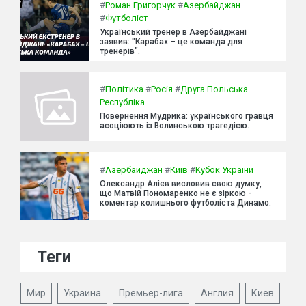
#
Роман Григорчук
#
Азербайджан
#
Футболіст
Український тренер в Азербайджані
заявив: "Карабах – це команда для
тренерів".
#
Політика
#
Росія
#
Друга Польська
Республіка
Повернення Мудрика: українського гравця
асоціюють із Волинською трагедією.
#
Азербайджан
#
Київ
#
Кубок України
Олександр Алієв висловив свою думку,
що Матвій Пономаренко не є зіркою -
коментар колишнього футболіста Динамо.
Теги
Мир
Украина
Премьер-лига
Англия
Киев