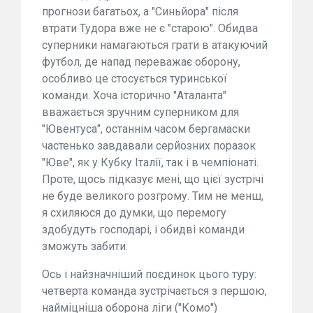
прогнози багатьох, а "Синьйора" після
втрати Тудора вже не є "старою". Обидва
суперники намагаються грати в атакуючий
футбол, де напад переважає оборону,
особливо це стосується туринської
команди. Хоча історично "Аталанта"
вважається зручним суперником для
"Ювентуса", останнім часом бергамаски
частенько завдавали серйозних поразок
"Юве", як у Кубку Італії, так і в чемпіонаті.
Проте, щось підказує мені, що цієї зустрічі
не буде великого розгрому. Тим не менш,
я схиляюся до думки, що перемогу
здобудуть господарі, і обидві команди
зможуть забити.
Ось і найзначніший поєдинок цього туру:
четверта команда зустрічається з першою,
найміцніша оборона ліги ("Комо")