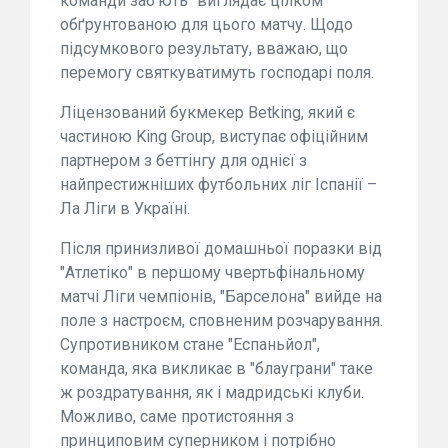
команди заб'ють" виглядає цілком
обґрунтованою для цього матчу. Щодо
підсумкового результату, вважаю, що
перемогу святкуватимуть господарі поля.
Ліцензований букмекер Betking, який є
частиною King Group, виступає офіційним
партнером з беттінгу для однієї з
найпрестижніших футбольних ліг Іспанії –
Ла Ліги в Україні.
Після принизливої домашньої поразки від
"Атлетіко" в першому чвертьфінальному
матчі Ліги чемпіонів, "Барселона" вийде на
поле з настроєм, сповненим розчарування.
Супротивником стане "Еспаньйол",
команда, яка викликає в "блауграни" таке
ж роздратування, як і мадридські клуби.
Можливо, саме протистояння з
принциповим суперником і потрібно