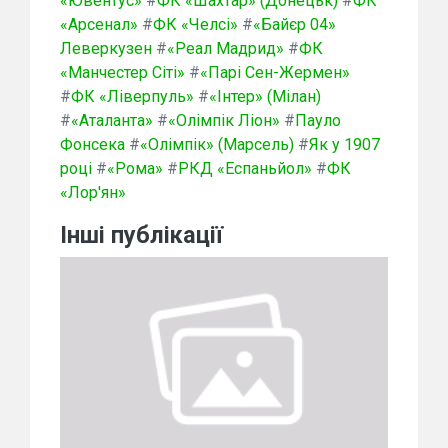
«Ювентус»
#
ФК «Шахтар» (Донецьк)
#
ФК
«Арсенал»
#
ФК «Челсі»
#
«Байєр 04»
Леверкузен
#
«Реал Мадрид»
#
ФК
«Манчестер Сіті»
#
«Парі Сен-Жермен»
#
ФК «Ліверпуль»
#
«Інтер» (Мілан)
#
«Аталанта»
#
«Олімпік Ліон»
#
Пауло
Фонсека
#
«Олімпік» (Марсель)
#
Як у 1907
році
#
«Рома»
#
РКД «Еспаньйол»
#
ФК
«Лор'ян»
Інші публікації