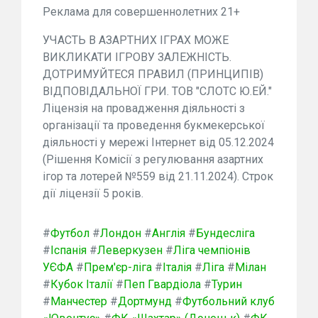
Реклама для совершеннолетних 21+
УЧАСТЬ В АЗАРТНИХ ІГРАХ МОЖЕ
ВИКЛИКАТИ ІГРОВУ ЗАЛЕЖНІСТЬ.
ДОТРИМУЙТЕСЯ ПРАВИЛ (ПРИНЦИПІВ)
ВІДПОВІДАЛЬНОЇ ГРИ. ТОВ "СЛОТС Ю.ЕЙ."
Ліцензія на провадження діяльності з
організації та проведення букмекерської
діяльності у мережі Інтернет від 05.12.2024
(Рішення Комісії з регулювання азартних
ігор та лотерей №559 від 21.11.2024). Строк
дії ліцензії 5 років.
#
Футбол
#
Лондон
#
Англія
#
Бундесліга
#
Іспанія
#
Леверкузен
#
Ліга чемпіонів
УЄФА
#
Прем'єр-ліга
#
Італія
#
Ліга
#
Мілан
#
Кубок Італії
#
Пеп Гвардіола
#
Турин
#
Манчестер
#
Дортмунд
#
Футбольний клуб