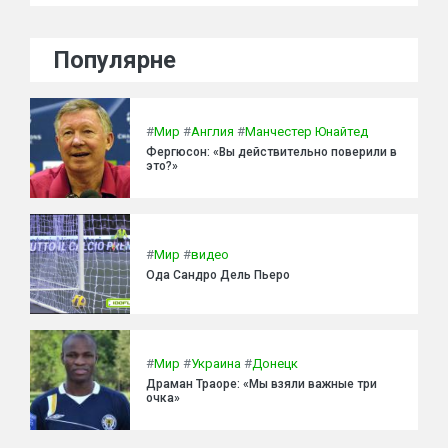
Популярне
#
Мир
#
Англия
#
Манчестер Юнайтед
Фергюсон: «Вы действительно поверили в
это?»
#
Мир
#
видео
Ода Сандро Дель Пьеро
#
Мир
#
Украина
#
Донецк
Драман Траоре: «Мы взяли важные три
очка»