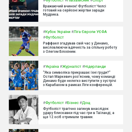
#
Футболіст
#
Півзахисник
#
Спорт
Вражаючий вчинок! Футболіст Челсі
готовий на серйозні жертви заради
Мудрика.
#
Кубок України
#
Ліга Європи УЄФА
#
Футболіст
Раффаел згадував свій час у Динамо,
висловлюючи вдячність за спільну роботу
з Олегом Блохіним.
#
Україна
#
Журналіст
#
Нідерланди
"Яка символіка прикрашає їхні груди?"
Остап Маркевич роз'яснив, чому команді
Динамо буде нелегко виступити у зустрічі
з Карабахом в рамках Ліги конференцій.
#
Футболіст
#
Бізнес
#
Дощ
Футболіст трагічно загинув внаслідок
удару блискавки під час гри в Таїланді, а
ще 12 осіб отримали травми.