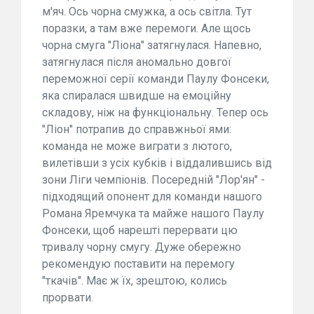
м'яч. Ось чорна смужка, а ось світла. Тут
поразки, а там вже перемоги. Але щось
чорна смуга "Ліона" затягнулася. Напевно,
затягнулася після аномально довгої
переможної серії команди Паулу Фонсеки,
яка спиралася швидше на емоційну
складову, ніж на функціональну. Тепер ось
"Ліон" потрапив до справжньої ями:
команда не може виграти з лютого,
вилетівши з усіх кубків і віддалившись від
зони Ліги чемпіонів. Посередній "Лор'ян" -
підходящий опонент для команди нашого
Романа Яремчука та майже нашого Паулу
Фонсеки, щоб нарешті перервати цю
тривалу чорну смугу. Дуже обережно
рекомендую поставити на перемогу
"ткачів". Має ж їх, зрештою, колись
прорвати.