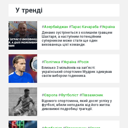
У тренді
#
Азербайджан
#
Тарас Качараба
#
Україна
Динамо зустрінеться з колишнім гравцем
Шахтаря, а наступним потенційним
суперником може стати ще один
вихованець цієї команди.
#
Політика
#
Україна
#
Росія
Близько 3 мільйонів на зап'ясті:
український спортсмен Мудрик здивував
своїм вибором годинника.
#
Європа
#
Футболіст
#
Півзахисник
Відомого спортсмена, який досяг успіху у
футболі, вбили неподалік від його житла:
дивовижні подробиці трагедії.