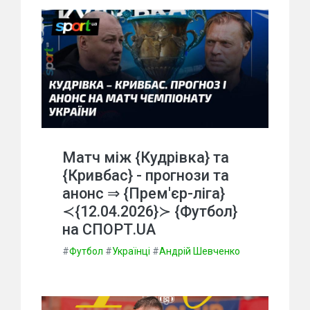
Матч між {Кудрівка} та
{Кривбас} - прогнози та
анонс ⇒ {Прем'єр-ліга}
≺{12.04.2026}≻ {Футбол}
на СПОРТ.UA
#
Футбол
#
Українці
#
Андрій Шевченко