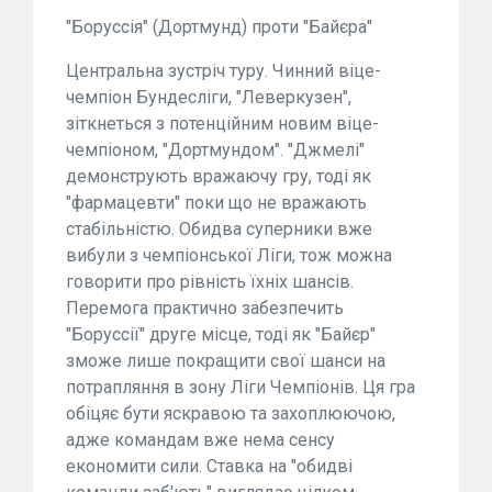
"Боруссія" (Дортмунд) проти "Байєра"
Центральна зустріч туру. Чинний віце-
чемпіон Бундесліги, "Леверкузен",
зіткнеться з потенційним новим віце-
чемпіоном, "Дортмундом". "Джмелі"
демонструють вражаючу гру, тоді як
"фармацевти" поки що не вражають
стабільністю. Обидва суперники вже
вибули з чемпіонської Ліги, тож можна
говорити про рівність їхніх шансів.
Перемога практично забезпечить
"Боруссії" друге місце, тоді як "Байєр"
зможе лише покращити свої шанси на
потрапляння в зону Ліги Чемпіонів. Ця гра
обіцяє бути яскравою та захоплюючою,
адже командам вже нема сенсу
економити сили. Ставка на "обидві