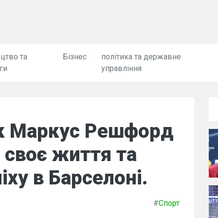
цтво та
Бізнес
політика та державне
ги
управління
к Маркус Решфорд
 своє життя та
іху в Барселоні.
#
Спорт