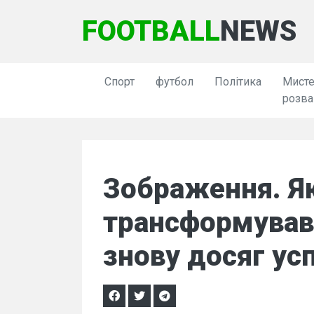
FOOTBALL
NEWS
Спорт
футбол
Політика
Мисте
розва
Зображення. Я
трансформував
знову досяг усп