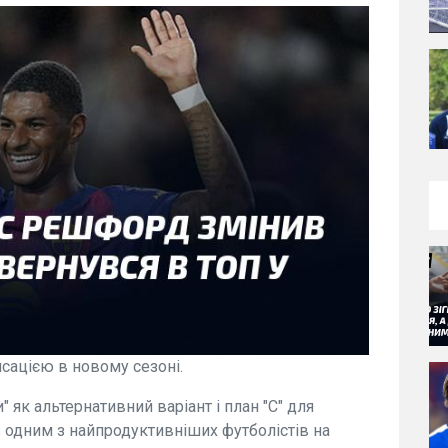
ацією в новому сезоні.
як альтернативний варіант і план "C" для
ав одним з найпродуктивніших футболістів на