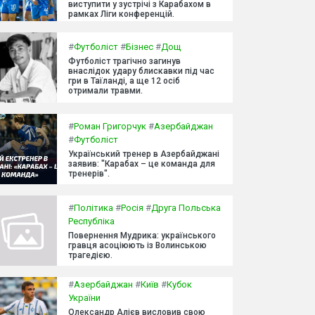
виступити у зустрічі з Карабахом в
рамках Ліги конференцій.
#
Футболіст
#
Бізнес
#
Дощ
Футболіст трагічно загинув
внаслідок удару блискавки під час
гри в Таїланді, а ще 12 осіб
отримали травми.
#
Роман Григорчук
#
Азербайджан
#
Футболіст
Український тренер в Азербайджані
заявив: "Карабах – це команда для
тренерів".
#
Політика
#
Росія
#
Друга Польська
Республіка
Повернення Мудрика: українського
гравця асоціюють із Волинською
трагедією.
#
Азербайджан
#
Київ
#
Кубок
України
Олександр Алієв висловив свою