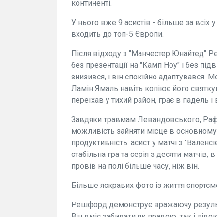
континенті.
У нього вже 9 асистів - більше за всіх у 
входить до топ-5 Європи.
Після відходу з "Манчестер Юнайтед" Ре
без презентації на "Камп Ноу" і без під
знизився, і він спокійно адаптувався. Мо
Ламін Ямаль навіть копіює його святку
переїхав у тихий район, грає в падель і 
Завдяки травмам Левандовського, Рафі
можливість зайняти місце в основному
продуктивність: асист у матчі з "Валенс
стабільна гра та серія з десяти матчів, в
провів на полі більше часу, ніж він.
Більше яскравих фото із життя спортсме
Решфорд демонструє вражаючу результат
Він вміє забивати як правою, так і лів