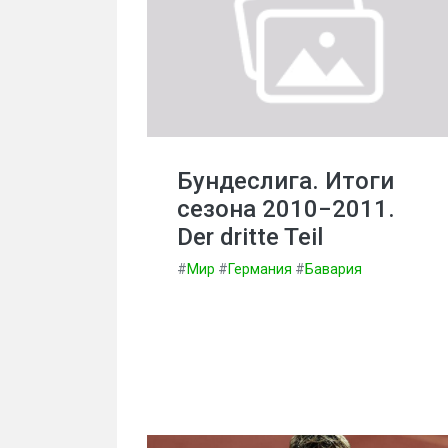
Бундеслига. Итоги
сезона 2010−2011.
Der dritte Teil
#
Мир
#
Германия
#
Бавария