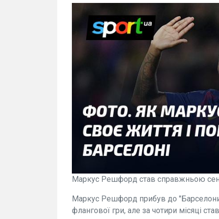
Маркус Решфорд став справжньою сенс
Маркус Решфорд прибув до "Барселони" 
флангової гри, але за чотири місяці ст