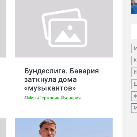
М
К
Бундеслига. Бавария
И
заткнула дома
Ш
«музыкантов»
Ф
#
Мир
#
Германия
#
Бавария
М