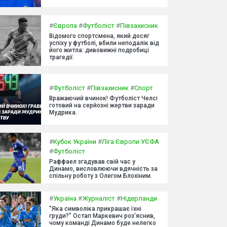
#
Європа
#
Футболіст
#
Півзахисник
Відомого спортсмена, який досяг
успіху у футболі, вбили неподалік від
його житла: дивовижні подробиці
трагедії.
#
Футболіст
#
Півзахисник
#
Спорт
Вражаючий вчинок! Футболіст Челсі
готовий на серйозні жертви заради
Мудрика.
#
Кубок України
#
Ліга Європи УЄФА
#
Футболіст
Раффаел згадував свій час у
Динамо, висловлюючи вдячність за
спільну роботу з Олегом Блохіним.
#
Україна
#
Журналіст
#
Нідерланди
"Яка символіка прикрашає їхні
груди?" Остап Маркевич роз'яснив,
чому команді Динамо буде нелегко