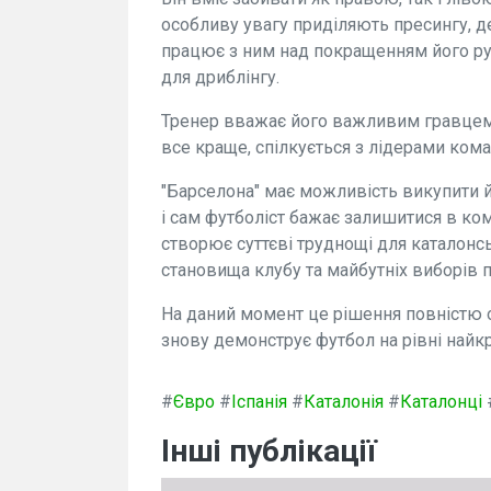
особливу увагу приділяють пресингу, де
працює з ним над покращенням його ру
для дриблінгу.
Тренер вважає його важливим гравцем 
все краще, спілкується з лідерами ком
"Барселона" має можливість викупити й
і сам футболіст бажає залишитися в ком
створює суттєві труднощі для каталонс
становища клубу та майбутніх виборів 
На даний момент це рішення повністю 
знову демонструє футбол на рівні найк
#
Євро
#
Іспанія
#
Каталонія
#
Каталонці
Інші публікації