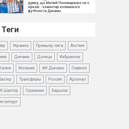
думку, що Матвій Пономаренко не є
зіркою - коментар колишнього
футболіста Динамо.
Теги
ир
Украина
Премьер-лига
Англия
иев
Динамо
Донецк
Избранное
талия
Испания
ФК Динамо
Главное
ахтер
Трансферы
Россия
Арсенал
К Шахтер
Германия
Харьков
еталлург