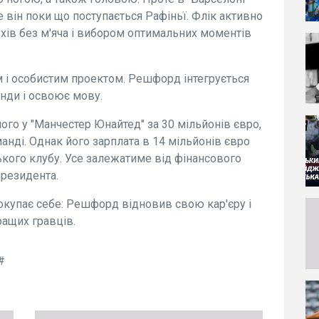
 він поки що поступається Рафіньї. Флік активно
хів без м'яча і вибором оптимальних моментів
і особистим проектом. Решфорд інтегрується
анди і освоює мову.
ого у "Манчестер Юнайтед" за 30 мільйонів євро,
анді. Однак його зарплата в 14 мільйонів євро
ького клубу. Усе залежатиме від фінансового
президента.
окупає себе: Решфорд відновив свою кар'єру і
ращих гравців.
#