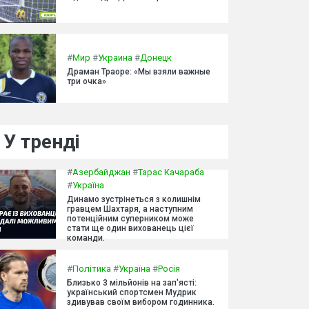
#
Мир
#
Украина
#
Донецк
Драман Траоре: «Мы взяли важные
три очка»
У тренді
#
Азербайджан
#
Тарас Качараба
#
Україна
Динамо зустрінеться з колишнім
гравцем Шахтаря, а наступним
потенційним суперником може
стати ще один вихованець цієї
команди.
#
Політика
#
Україна
#
Росія
Близько 3 мільйонів на зап'ясті:
український спортсмен Мудрик
здивував своїм вибором годинника.