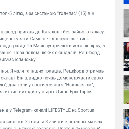
топ-5 лігах, а за системою "гол+пас" (15) він
шфорд приїхав до Каталонії без зайвого галасу:
вищеної уваги. Саме це і допомогло - тиск
лоді гравці Ла Масії зустрічають його як зірку, а
вання. Поза полем ніяких скандалів: Решфорд
вивчає іспанську.
ньї, Ямаля та інших гравців, Решфорд отримав
 складі. Він швидко почав демонструвати свою
ією", два голи у протистоянні з "Ньюкаслом",
 яких він виходив у старті. Лише Ерік Гарсія
нів у Telegram-каналі LIFESTYLE на Sport.ua
ивність: 3 голи та 3 асисти в останніх матчах.
ою ногою, а також головою. Проте в "Барселоні"