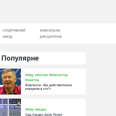
спортивний
змагальна
захід
дисципліна
Популярне
#
Мир
#
Англия
#
Манчестер
Юнайтед
Фергюсон: «Вы действительно
поверили в это?»
#
Мир
#
видео
Ода Сандро Дель Пьеро