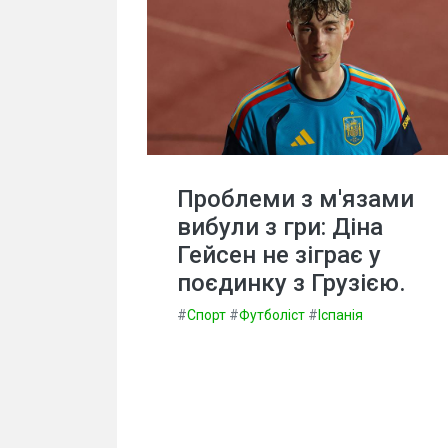
Проблеми з м'язами
вибули з гри: Діна
Гейсен не зіграє у
поєдинку з Грузією.
#
Спорт
#
Футболіст
#
Іспанія