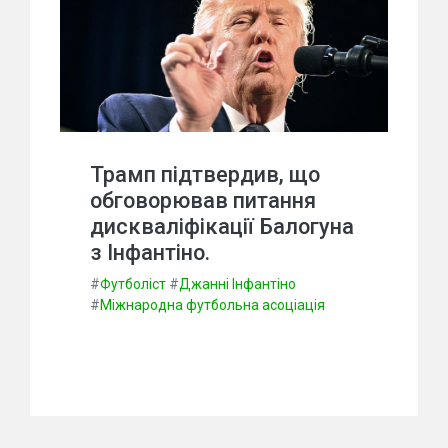
Трамп підтвердив, що
обговорював питання
дискваліфікації Балогуна
з Інфантіно.
#
Футболіст
#
Джанні Інфантіно
#
Міжнародна футбольна асоціація