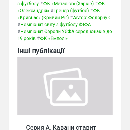
з футболу
#
ФК «Металіст» (Харків)
#
ФК
«Олександрія»
#
Тренер (футбол)
#
ФК
«Кривбас» (Кривий Ріг)
#
Автор: Федорчук
#
Чемпіонат світу з футболу ФІФА
#
Чемпіонат Європи УЄФА серед юнаків до
19 років
#
ФК «Емполі»
Інші публікації
Серия А. Кавани ставит