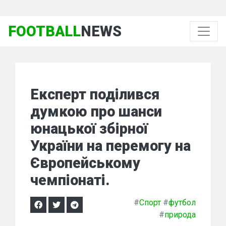
FOOTBALL
NEWS
Експерт поділився
думкою про шанси
юнацької збірної
України на перемогу на
Європейському
чемпіонаті.
#
Спорт
#
футбол
#
природа