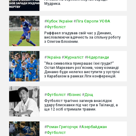
Мудрика.
#
Кубок України
#
Ліга Європи УЄФА
#
Футболіст
Раффаел згадував свій час у Динамо,
висловлюючи вдячність за спільну роботу
з Олегом Блохіним.
#
Україна
#
Журналіст
#
Нідерланди
"Яка символіка прикрашає їхні груди?"
Остап Маркевич роз'яснив, чому команді
Динамо буде нелегко виступити у зустрічі
з Карабахом в рамках Ліги конференцій.
#
Футболіст
#
Бізнес
#
Дощ
Футболіст трагічно загинув внаслідок
удару блискавки під час гри в Таїланді, а
ще 12 осіб отримали травми.
#
Роман Григорчук
#
Азербайджан
#
Футболіст