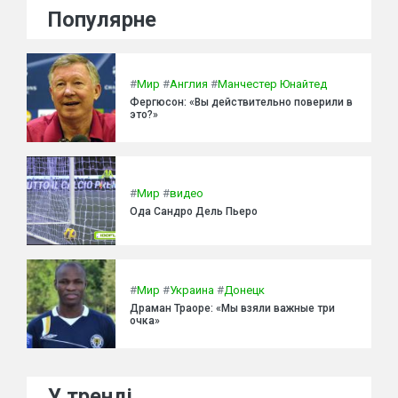
Популярне
#
Мир
#
Англия
#
Манчестер Юнайтед
Фергюсон: «Вы действительно поверили в
это?»
#
Мир
#
видео
Ода Сандро Дель Пьеро
#
Мир
#
Украина
#
Донецк
Драман Траоре: «Мы взяли важные три
очка»
У тренді