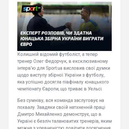
Колишній відомий футболіст, а тепер
тренер Олег Федорчук, в ексклюзивному
інтерв'ю для Sport.ua висловив свої думки
щодо виступу збірної України з футболу,
яка успішно досягла півфіналу юнацького
чемпіонату Європи, що триває в Уельсі.
Без сумніву, вся команда заслуговує на
похвалу. Завдяки своїй натхненній праці
Дмитро Михайленко демонструє, що в
Україні є безліч талановитих тренерів, яким
можна з упевненістю довірити досягнення