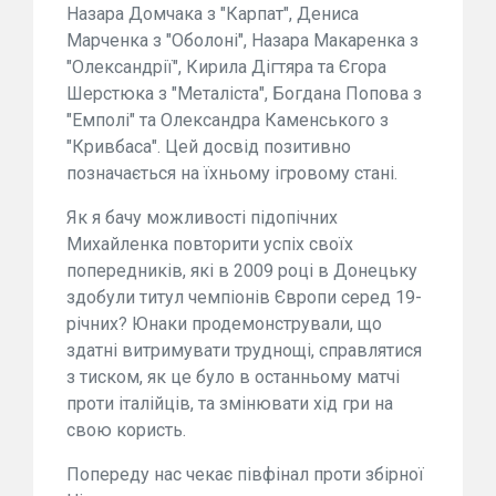
Назара Домчака з "Карпат", Дениса
Марченка з "Оболоні", Назара Макаренка з
"Олександрії", Кирила Дігтяра та Єгора
Шерстюка з "Металіста", Богдана Попова з
"Емполі" та Олександра Каменського з
"Кривбаса". Цей досвід позитивно
позначається на їхньому ігровому стані.
Як я бачу можливості підопічних
Михайленка повторити успіх своїх
попередників, які в 2009 році в Донецьку
здобули титул чемпіонів Європи серед 19-
річних? Юнаки продемонстрували, що
здатні витримувати труднощі, справлятися
з тиском, як це було в останньому матчі
проти італійців, та змінювати хід гри на
свою користь.
Попереду нас чекає півфінал проти збірної