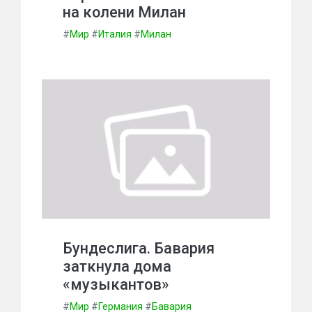
на колени Милан
#
Мир
#
Италия
#
Милан
Бундеслига. Бавария
заткнула дома
«музыкантов»
#
Мир
#
Германия
#
Бавария