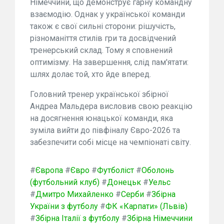
Німеччини, що демонструє гарну командну
взаємодію. Однак у української команди
також є свої сильні сторони: рішучість,
різноманіття стилів гри та досвідчений
тренерський склад. Тому я сповнений
оптимізму. На завершення, слід пам'ятати:
шлях долає той, хто йде вперед.
Головний тренер української збірної
Андреа Мальдера висловив свою реакцію
на досягнення юнацької команди, яка
зуміла вийти до півфіналу Євро-2026 та
забезпечити собі місце на чемпіонаті світу.
#
Європа
#
Євро
#
Футболіст
#
Оболонь
(футбольний клуб)
#
Донецьк
#
Уельс
#
Дмитро Михайленко
#
Серби
#
Збірна
України з футболу
#
ФК «Карпати» (Львів)
#
Збірна Італії з футболу
#
Збірна Німеччини