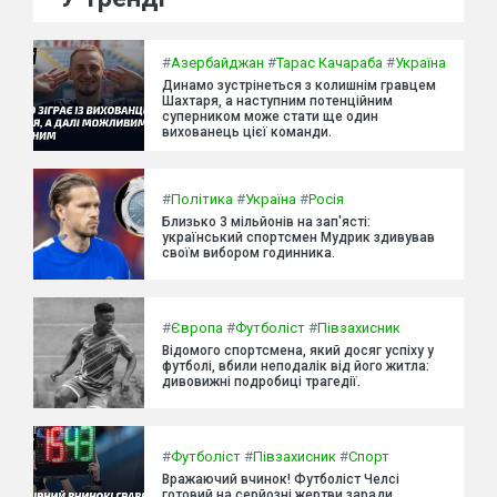
#
Азербайджан
#
Тарас Качараба
#
Україна
Динамо зустрінеться з колишнім гравцем
Шахтаря, а наступним потенційним
суперником може стати ще один
вихованець цієї команди.
#
Політика
#
Україна
#
Росія
Близько 3 мільйонів на зап'ясті:
український спортсмен Мудрик здивував
своїм вибором годинника.
#
Європа
#
Футболіст
#
Півзахисник
Відомого спортсмена, який досяг успіху у
футболі, вбили неподалік від його житла:
дивовижні подробиці трагедії.
#
Футболіст
#
Півзахисник
#
Спорт
Вражаючий вчинок! Футболіст Челсі
готовий на серйозні жертви заради