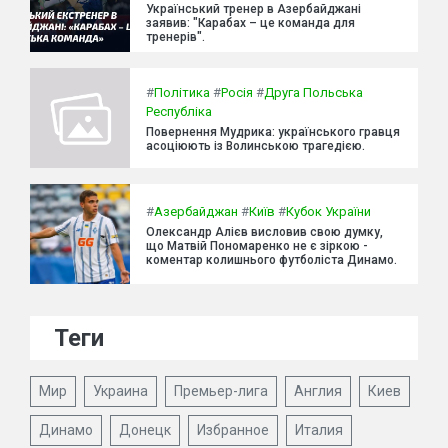
Український тренер в Азербайджані
заявив: "Карабах – це команда для
тренерів".
#
Політика
#
Росія
#
Друга Польська
Республіка
Повернення Мудрика: українського гравця
асоціюють із Волинською трагедією.
#
Азербайджан
#
Київ
#
Кубок України
Олександр Алієв висловив свою думку,
що Матвій Пономаренко не є зіркою -
коментар колишнього футболіста Динамо.
Теги
Мир
Украина
Премьер-лига
Англия
Киев
Динамо
Донецк
Избранное
Италия