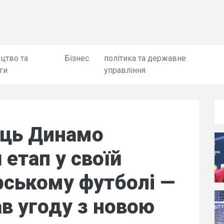
цтво та
Бізнес
політика та державне
ги
управління
ець Динамо
 етап у своїй
орському футболі —
ав угоду з новою