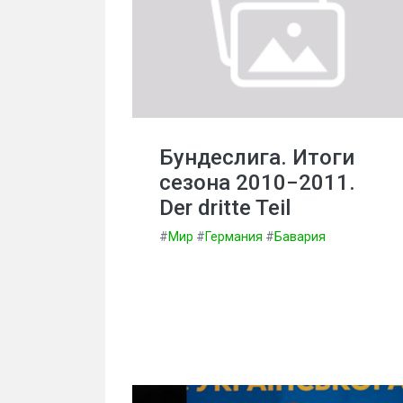
Бундеслига. Итоги
сезона 2010−2011.
Der dritte Teil
#
Мир
#
Германия
#
Бавария