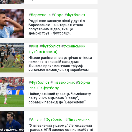
#
Барселона
#
Євро
#
Футболіст
Родрі вже виконує пісні у дуеті з
Барселоною - в інтернеті стало
популярним відео, яке це
демонструє - Футбол24.
#
Київ
#
Футболіст
#
Український
футбол (газета)
Ніколи раніше я не зустрічав стільки
помилок: колишній нападник
Динамо прокоментував тріумф
київської команди над Карабахом.
#
Футболіст
#
Півзахисник
#
Збірна
Іспанії з футболу
Найвидатніший гравець Чемпіонату
світу-2026 відмовив "Реалу",
обравши перехід до "Барселони".
#
Англія
#
Футболіст
#
Півзахисник
"Я впевнений у цьому." Легендарний
гравець АПЛ високо оцінив майбутні