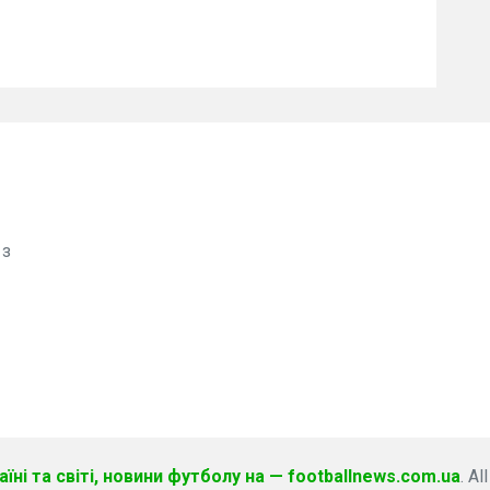
 з
їні та світі, новини футболу на — footballnews.com.ua
. Al