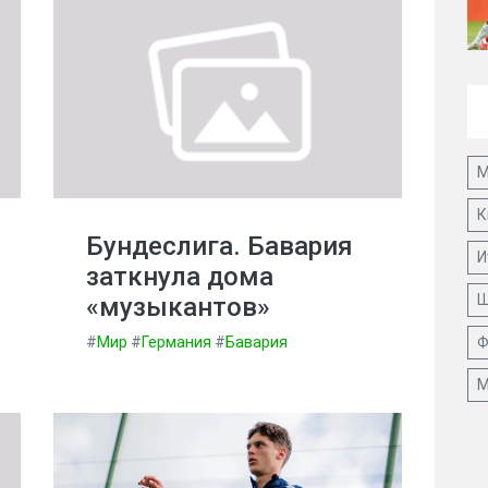
М
К
Бундеслига. Бавария
И
заткнула дома
Ш
«музыкантов»
#
Мир
#
Германия
#
Бавария
Ф
М