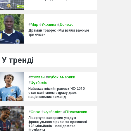
#
Мир
#
Украина
#
Донецк
Драман Траоре: «Мы взяли важные
три очка»
У тренді
#
Уругвай
#
Кубок Америки
#
Футболіст
Найвидатніший гравець ЧС-2010
став капітаном одразу двох
національних команд.
#
Євро
#
Футболіст
#
Півзахисник
Ліверпуль завершив угоду з
французькою зіркою за вражаючі
128 мільйонів - повідомляє
Футбол24.