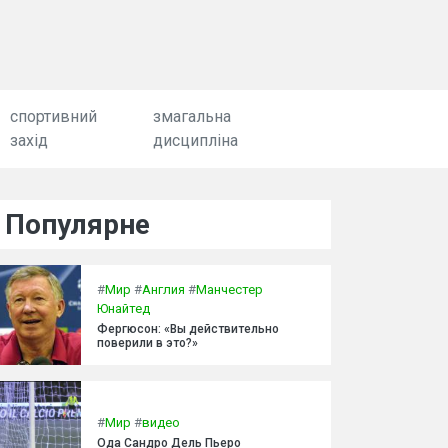
спортивний
змагальна
захід
дисципліна
Популярне
#
Мир
#
Англия
#
Манчестер
Юнайтед
Фергюсон: «Вы действительно
поверили в это?»
#
Мир
#
видео
Ода Сандро Дель Пьеро