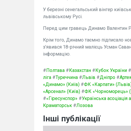
У березні сенегальський вінгер київсь
львівському Русі.
Перед цим гравець Динамо Валентин Ру
Крім того, Динамо таємно підписало но
з’явився 18-річний малієць Усман Сава
інформацію.
#
Полтава
#
Казахстан
#
Кубок України
ліга
#
Туреччина
#
Львів
#
Дніпро
#
Арте
«Динамо» (Київ)
#
ФК «Карпати» (Львів
«Арсенал» (Київ)
#
ФК «Чорноморець» (
#
«Гіресунспор»
#
Українська асоціація
Краматорськ
#
Лозова
Інші публікації