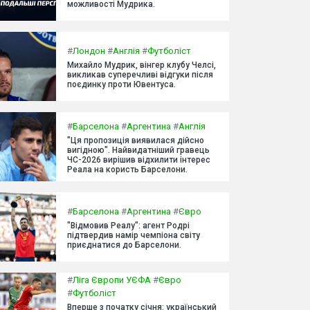
можливості Мудрика.
#
Лондон
#
Англія
#
Футболіст
Михайло Мудрик, вінгер клубу Челсі,
викликав суперечливі відгуки після
поєдинку проти Ювентуса.
#
Барселона
#
Аргентина
#
Англія
"Ця пропозиція виявилася дійсно
вигідною". Найвидатніший гравець
ЧС-2026 вирішив відхилити інтерес
Реала на користь Барселони.
#
Барселона
#
Аргентина
#
Євро
"Відмовив Реалу": агент Родрі
підтвердив намір чемпіона світу
приєднатися до Барселони.
#
Ліга Європи УЄФА
#
Євро
#
Футболіст
Вперше з початку січня: український