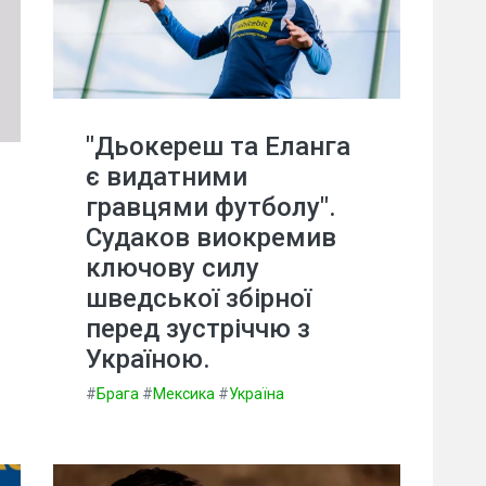
"Дьокереш та Еланга
є видатними
гравцями футболу".
Судаков виокремив
ключову силу
шведської збірної
перед зустріччю з
Україною.
#
Брага
#
Мексика
#
Україна