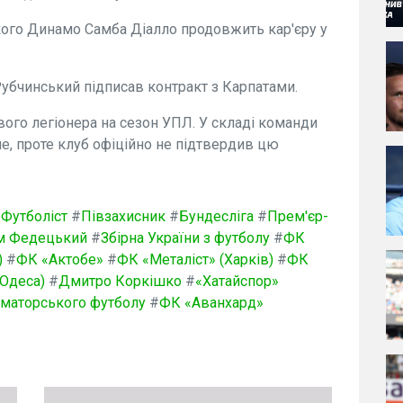
кого Динамо Самба Діалло продовжить кар'єру у
бчинський підписав контракт з Карпатами.
вого легіонера на сезон УПЛ. У складі команди
не, проте клуб офіційно не підтвердив цю
#
Футболіст
#
Півзахисник
#
Бундесліга
#
Прем'єр-
м Федецький
#
Збірна України з футболу
#
ФК
)
#
ФК «Актобе»
#
ФК «Металіст» (Харків)
#
ФК
Одеса)
#
Дмитро Коркішко
#
«Хатайспор»
 аматорського футболу
#
ФК «Аванхард»