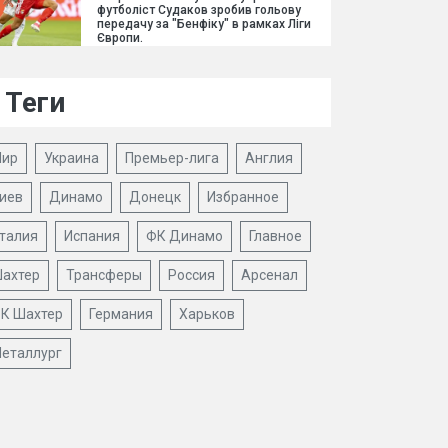
футболіст Судаков зробив гольову
передачу за "Бенфіку" в рамках Ліги
Європи.
Теги
ир
Украина
Премьер-лига
Англия
иев
Динамо
Донецк
Избранное
талия
Испания
ФК Динамо
Главное
ахтер
Трансферы
Россия
Арсенал
К Шахтер
Германия
Харьков
еталлург