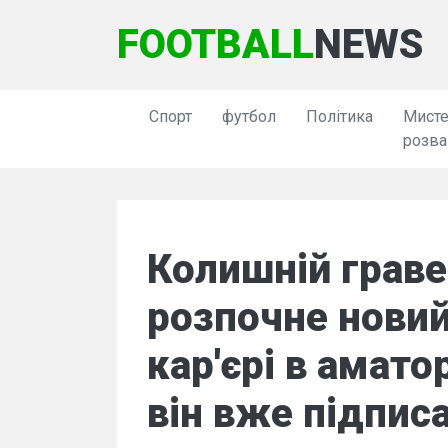
FOOTBALL
NEWS
Спорт
футбол
Політика
Мисте
розва
Колишній грав
розпочне новий
кар'єрі в амат
він вже підпис