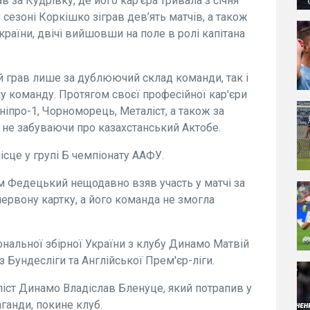
 за Кудрівку, де його кар'єра тривала з січня
сезоні Коркішко зіграв дев’ять матчів, а також
раїни, двічі вийшовши на поле в ролі капітана
й грав лише за дублюючий склад команди, так і
 команду. Протягом своєї професійної кар'єри
ніпро-1, Чорноморець, Металіст, а також за
, не забуваючи про казахстанський Актобе.
ісце у групі Б чемпіонату ААФУ.
м Федецький нещодавно взяв участь у матчі за
червону картку, а його команда не змогла
ональної збірної України з клубу Динамо Матвій
Бундесліги та Англійської Прем'єр-ліги.
ліст Динамо Владіслав Бленуце, який потрапив у
ганди, покине клуб.