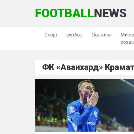
FOOTBALL
NEWS
Спорт
футбол
Політика
Мисте
розва
ФК «Аванхард» Крама