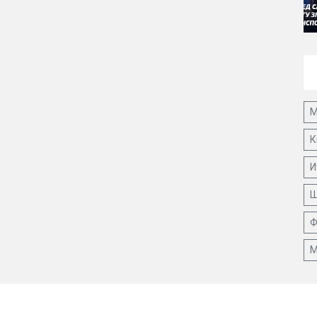
М
К
И
Ш
Ф
М