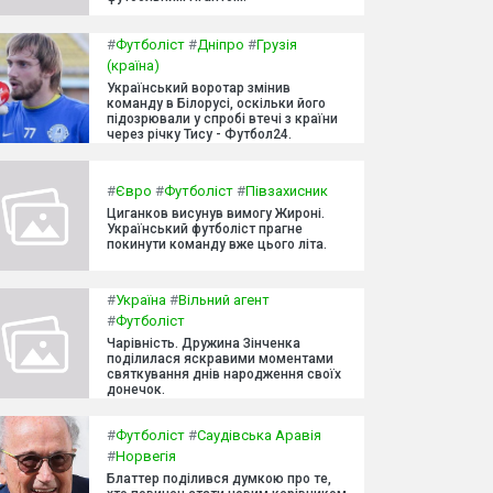
#
Футболіст
#
Дніпро
#
Грузія
(країна)
Український воротар змінив
команду в Білорусі, оскільки його
підозрювали у спробі втечі з країни
через річку Тису - Футбол24.
#
Євро
#
Футболіст
#
Півзахисник
Циганков висунув вимогу Жироні.
Український футболіст прагне
покинути команду вже цього літа.
#
Україна
#
Вільний агент
#
Футболіст
Чарівність. Дружина Зінченка
поділилася яскравими моментами
святкування днів народження своїх
донечок.
#
Футболіст
#
Саудівська Аравія
#
Норвегія
Блаттер поділився думкою про те,