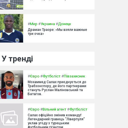
#
Мир
#
Украина
#
Донецк
Драман Траоре: «Мы взяли важные
три очка»
У тренді
#
Євро
#
Футболіст
#
Півзахисник
Мохаммед Салах приєднується до
Трабзонспору, де його партнерами
стануть Руслан Маліновський та
Батагов.
#
Євро
#
Вільний агент
#
Футболіст
Салах офіційно змінив команду!
Легендарний гравець "Ліверпуля"
уклав угоду з турецьким
футбольним гігантом.