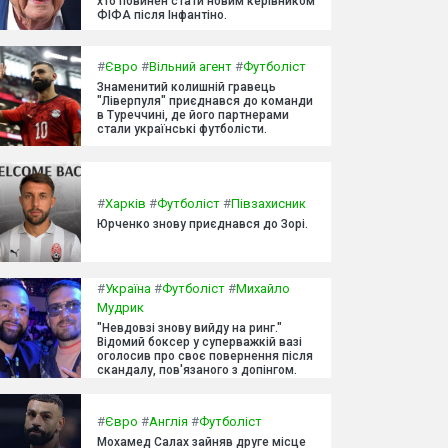
хто повинен стати новим керівником
ФІФА після Інфантіно.
#
Євро
#
Вільний агент
#
Футболіст
Знаменитий колишній гравець
"Ліверпуля" приєднався до команди
в Туреччині, де його партнерами
стали українські футболісти.
#
Харків
#
Футболіст
#
Півзахисник
Юрченко знову приєднався до Зорі.
#
Україна
#
Футболіст
#
Михайло
Мудрик
"Невдовзі знову вийду на ринг."
Відомий боксер у суперважкій вазі
оголосив про своє повернення після
скандалу, пов'язаного з допінгом.
#
Євро
#
Англія
#
Футболіст
Мохамед Салах зайняв друге місце