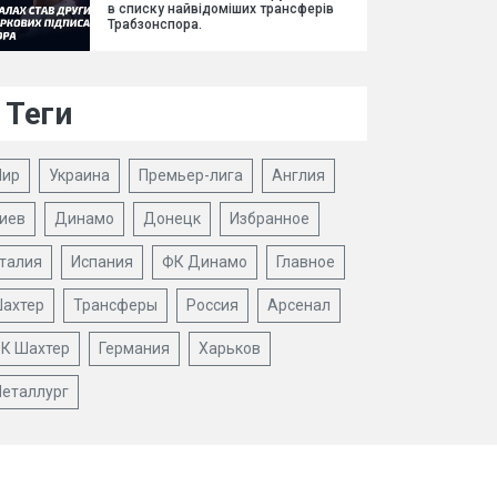
в списку найвідоміших трансферів
Трабзонспора.
Теги
ир
Украина
Премьер-лига
Англия
иев
Динамо
Донецк
Избранное
талия
Испания
ФК Динамо
Главное
ахтер
Трансферы
Россия
Арсенал
К Шахтер
Германия
Харьков
еталлург