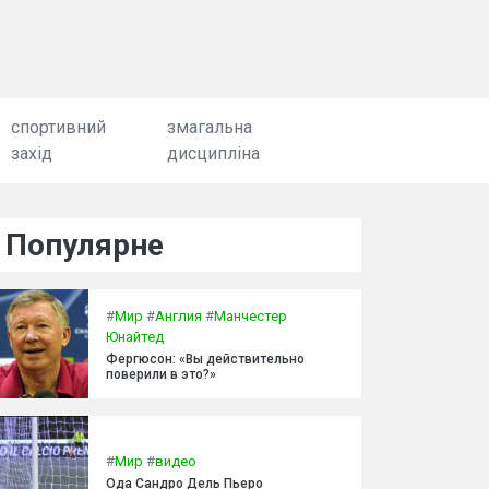
спортивний
змагальна
захід
дисципліна
Популярне
#
Мир
#
Англия
#
Манчестер
Юнайтед
Фергюсон: «Вы действительно
поверили в это?»
#
Мир
#
видео
Ода Сандро Дель Пьеро