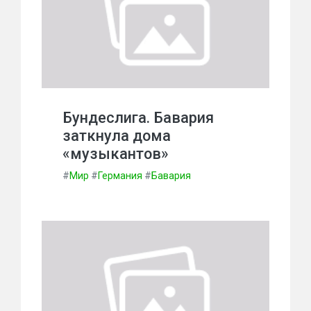
Бундеслига. Бавария
заткнула дома
«музыкантов»
#
Мир
#
Германия
#
Бавария