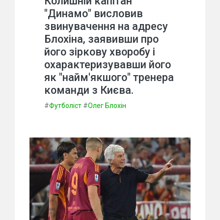
Колишній капітан
"Динамо" висловив
звинувачення на адресу
Блохіна, заявивши про
його зіркову хворобу і
охарактеризувавши його
як "найм'якшого" тренера
команди з Києва.
#
Футболіст
#
Олег Блохін