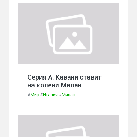
Серия А. Кавани ставит
на колени Милан
#
Мир
#
Италия
#
Милан