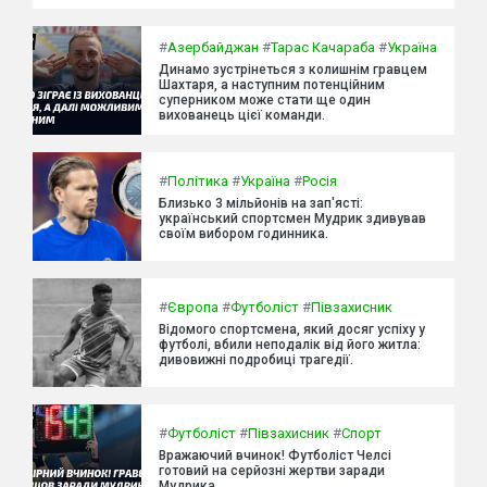
#
Азербайджан
#
Тарас Качараба
#
Україна
Динамо зустрінеться з колишнім гравцем
Шахтаря, а наступним потенційним
суперником може стати ще один
вихованець цієї команди.
#
Політика
#
Україна
#
Росія
Близько 3 мільйонів на зап'ясті:
український спортсмен Мудрик здивував
своїм вибором годинника.
#
Європа
#
Футболіст
#
Півзахисник
Відомого спортсмена, який досяг успіху у
футболі, вбили неподалік від його житла:
дивовижні подробиці трагедії.
#
Футболіст
#
Півзахисник
#
Спорт
Вражаючий вчинок! Футболіст Челсі
готовий на серйозні жертви заради
Мудрика.