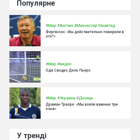
Популярне
#
Мир
#
Англия
#
Манчестер Юнайтед
Фергюсон: «Вы действительно поверили в
это?»
#
Мир
#
видео
Ода Сандро Дель Пьеро
#
Мир
#
Украина
#
Донецк
Драман Траоре: «Мы взяли важные три
очка»
У тренді