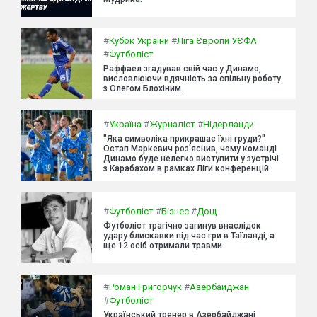
#
Кубок України
#
Ліга Європи УЄФА
#
Футболіст
Раффаел згадував свій час у Динамо,
висловлюючи вдячність за спільну роботу
з Олегом Блохіним.
#
Україна
#
Журналіст
#
Нідерланди
"Яка символіка прикрашає їхні груди?"
Остап Маркевич роз'яснив, чому команді
Динамо буде нелегко виступити у зустрічі
з Карабахом в рамках Ліги конференцій.
#
Футболіст
#
Бізнес
#
Дощ
Футболіст трагічно загинув внаслідок
удару блискавки під час гри в Таїланді, а
ще 12 осіб отримали травми.
#
Роман Григорчук
#
Азербайджан
#
Футболіст
Український тренер в Азербайджані