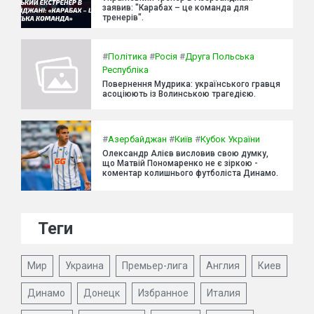
заявив: "Карабах – це команда для
тренерів".
#
Політика
#
Росія
#
Друга Польська
Республіка
Повернення Мудрика: українського гравця
асоціюють із Волинською трагедією.
#
Азербайджан
#
Київ
#
Кубок України
Олександр Алієв висловив свою думку,
що Матвій Пономаренко не є зіркою -
коментар колишнього футболіста Динамо.
Теги
Мир
Украина
Премьер-лига
Англия
Киев
Динамо
Донецк
Избранное
Италия