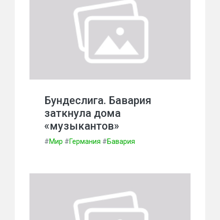
Бундеслига. Бавария
заткнула дома
«музыкантов»
#
Мир
#
Германия
#
Бавария