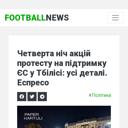
FOOTBALL
NEWS
Четверта ніч акцій
протесту на підтримку
ЄС у Тбілісі: усі деталі.
Еспресо
#
Політика