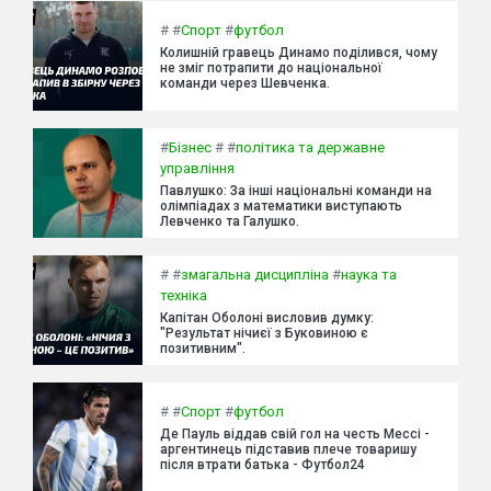
#
#
Спорт
#
футбол
Колишній гравець Динамо поділився, чому
не зміг потрапити до національної
команди через Шевченка.
#
Бізнес
#
#
політика та державне
управління
Павлушко: За інші національні команди на
олімпіадах з математики виступають
Левченко та Галушко.
#
#
змагальна дисципліна
#
наука та
техніка
Капітан Оболоні висловив думку:
"Результат нічиєї з Буковиною є
позитивним".
#
#
Спорт
#
футбол
Де Пауль віддав свій гол на честь Мессі -
аргентинець підставив плече товаришу
після втрати батька - Футбол24