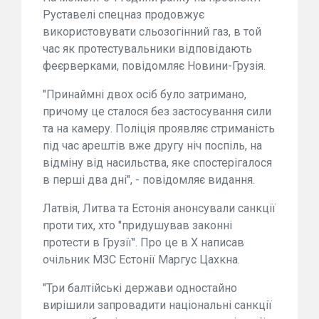
Руставелі спецназ продовжує
використовувати сльозогінний газ, в той
час як протестувальники відповідають
феєрверками, повідомляє Новини-Грузія.
"Принаймні двох осіб було затримано,
причому це сталося без застосування сили
та на камеру. Поліція проявляє стриманість
під час арештів вже другу ніч поспіль, на
відміну від насильства, яке спостерігалося
в перші два дні", - повідомляє видання.
Латвія, Литва та Естонія анонсували санкції
проти тих, хто "придушував законні
протести в Грузії". Про це в Х написав
очільник МЗС Естонії Маргус Цахкна.
"Три балтійські держави одностайно
вирішили запровадити національні санкції