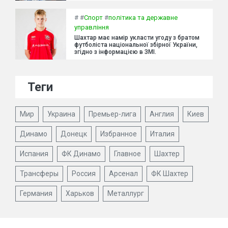
#
#
Спорт
#
політика та державне
управління
Шахтар має намір укласти угоду з братом
футболіста національної збірної України,
згідно з інформацією в ЗМІ.
Теги
Мир
Украина
Премьер-лига
Англия
Киев
Динамо
Донецк
Избранное
Италия
Испания
ФК Динамо
Главное
Шахтер
Трансферы
Россия
Арсенал
ФК Шахтер
Германия
Харьков
Металлург