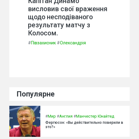
Капітан Динамо
висловив свої враження
щодо несподіваного
результату матчу з
Колосом.
#
Півзахисник
#
Олександрія
Популярне
#
Мир
#
Англия
#
Манчестер Юнайтед
Фергюсон: «Вы действительно поверили в
это?»