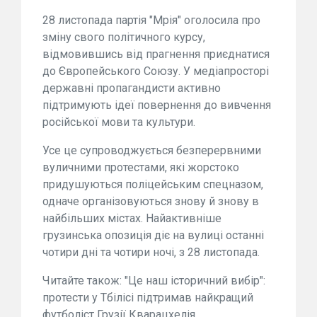
28 листопада партія "Мрія" оголосила про
зміну свого політичного курсу,
відмовившись від прагнення приєднатися
до Європейського Союзу. У медіапросторі
державні пропагандисти активно
підтримують ідеї повернення до вивчення
російської мови та культури.
Усе це супроводжується безперервними
вуличними протестами, які жорстоко
придушуються поліцейським спецназом,
одначе організовуються знову й знову в
найбільших містах. Найактивніше
грузинська опозиція діє на вулиці останні
чотири дні та чотири ночі, з 28 листопада.
Читайте також: "Це наш історичний вибір":
протести у Тбілісі підтримав найкращий
футболіст Грузії Кварацхелія