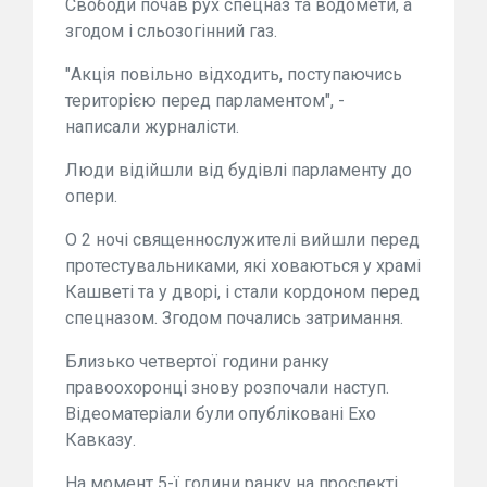
Свободи почав рух спецназ та водомети, а
згодом і сльозогінний газ.
"Акція повільно відходить, поступаючись
територією перед парламентом", -
написали журналісти.
Люди відійшли від будівлі парламенту до
опери.
О 2 ночі священнослужителі вийшли перед
протестувальниками, які ховаються у храмі
Кашветі та у дворі, і стали кордоном перед
спецназом. Згодом почались затримання.
Близько четвертої години ранку
правоохоронці знову розпочали наступ.
Відеоматеріали були опубліковані Ехо
Кавказу.
На момент 5-ї години ранку на проспекті