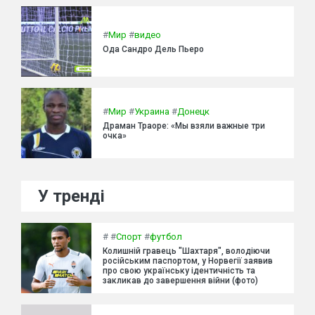
#
Мир
#
видео
Ода Сандро Дель Пьеро
#
Мир
#
Украина
#
Донецк
Драман Траоре: «Мы взяли важные три
очка»
У тренді
#
#
Спорт
#
футбол
Колишній гравець "Шахтаря", володіючи
російським паспортом, у Норвегії заявив
про свою українську ідентичність та
закликав до завершення війни (фото)