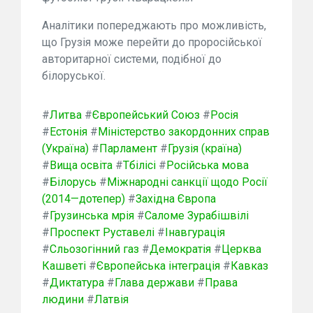
Аналітики попереджають про можливість,
що Грузія може перейти до проросійської
авторитарної системи, подібної до
білоруської.
#
Литва
#
Європейський Союз
#
Росія
#
Естонія
#
Міністерство закордонних справ
(Україна)
#
Парламент
#
Грузія (країна)
#
Вища освіта
#
Тбілісі
#
Російська мова
#
Білорусь
#
Міжнародні санкції щодо Росії
(2014—дотепер)
#
Західна Європа
#
Грузинська мрія
#
Саломе Зурабішвілі
#
Проспект Руставелі
#
Інавгурація
#
Сльозогінний газ
#
Демократія
#
Церква
Кашветі
#
Європейська інтеграція
#
Кавказ
#
Диктатура
#
Глава держави
#
Права
людини
#
Латвія