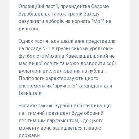
Опозиційні партії, президентка Саломе
Зурабішвілі, а також країни Заходу
результати виборів на користь "Мрії" не
визнали.
Однак партія Іванішвілі вже представила
на посаду №1 в грузинському уряді екс-
футболіста Михаїла Кавелашвілі, який не
має вищої освіти та може дозволити собі
вульгарні висловлювання на публіці.
Політологи характеризують цього
спортсмена як "зручного" кандидата для
Іванішвілі.
Читайте також: Зурабішвілі заявила, що
легітимний президент буде обраний
легітимним парламентом, і до цього
моменту вона залишається главою
держави.