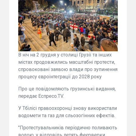
В ніч на 2 грудня у столиці Грузії та інших
містах продовжились масштабні протести,
спровоковані заявою влади про зупинення
процесу євроінтеграції до 2028 року
Про це повідомляють грузинські видання,
передає Еспресо.TV.
У Тбілісі правоохоронці знову використали
водомети та газ для сльозогінних ефектів.
"Протестувальників періодично поливають
водою, у відповідь летять феєрверки.