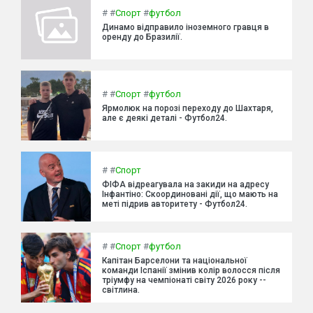
#
#
Спорт
#
футбол
Динамо відправило іноземного гравця в
оренду до Бразилії.
#
#
Спорт
#
футбол
Ярмолюк на порозі переходу до Шахтаря,
але є деякі деталі - Футбол24.
#
#
Спорт
ФІФА відреагувала на закиди на адресу
Інфантіно: Скоординовані дії, що мають на
меті підрив авторитету - Футбол24.
#
#
Спорт
#
футбол
Капітан Барселони та національної
команди Іспанії змінив колір волосся після
тріумфу на чемпіонаті світу 2026 року --
світлина.