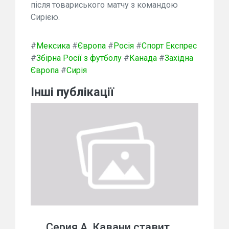
після товариського матчу з командою
Сирією.
#
Мексика
#
Європа
#
Росія
#
Спорт Експрес
#
Збірна Росії з футболу
#
Канада
#
Західна
Європа
#
Сирія
Інші публікації
Серия А. Кавани ставит