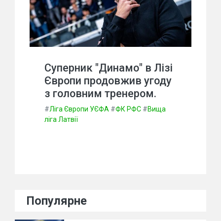
Суперник "Динамо" в Лізі
Європи продовжив угоду
з головним тренером.
#
Ліга Європи УЄФА
#
ФК РФС
#
Вища
ліга Латвії
Популярне