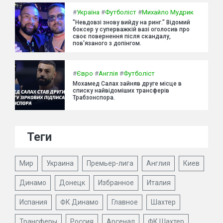
#
Україна
#
Футболіст
#
Михайло Мудрик
"Невдовзі знову вийду на ринг." Відомий
боксер у суперважкій вазі оголосив про
своє повернення після скандалу,
пов'язаного з допінгом.
#
Євро
#
Англія
#
Футболіст
Мохамед Салах зайняв друге місце в
списку найвідоміших трансферів
Трабзонспора.
Теги
Мир
Украина
Премьер-лига
Англия
Киев
Динамо
Донецк
Избранное
Италия
Испания
ФК Динамо
Главное
Шахтер
Трансферы
Россия
Арсенал
ФК Шахтер