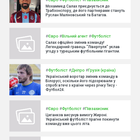
Мохаммед Салах приєднується до
Трабзонспору, де його партнерами стануть
Руслан Маліновський та Батагов.
#
Євро
#
Вільний агент
#
Футболіст
Салах офіційно змінив команду!
Легендарний гравець "Ліверпуля" уклав
угоду з турецьким футбольним гігантом.
#
Футболіст
#
Дніпро
#
Грузія (країна)
Український воротар змінив команду в
Білорусі, оскільки його підозрювали у
спробі втечі з країни через річку Тису -
Футбол24.
#
Євро
#
Футболіст
#
Півзахисник
Циганков висунув вимогу Жироні.
Український футболіст прагне покинути
команду вже цього літа.