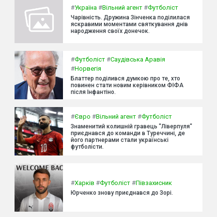
#
Україна
#
Вільний агент
#
Футболіст
Чарівність. Дружина Зінченка поділилася
яскравими моментами святкування днів
народження своїх донечок.
#
Футболіст
#
Саудівська Аравія
#
Норвегія
Блаттер поділився думкою про те, хто
повинен стати новим керівником ФІФА
після Інфантіно.
#
Євро
#
Вільний агент
#
Футболіст
Знаменитий колишній гравець "Ліверпуля"
приєднався до команди в Туреччині, де
його партнерами стали українські
футболісти.
#
Харків
#
Футболіст
#
Півзахисник
Юрченко знову приєднався до Зорі.