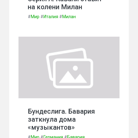
на колени Милан
#
Мир
#
Италия
#
Милан
Бундеслига. Бавария
заткнула дома
«музыкантов»
#
Мир
#
Германия
#
Бавария