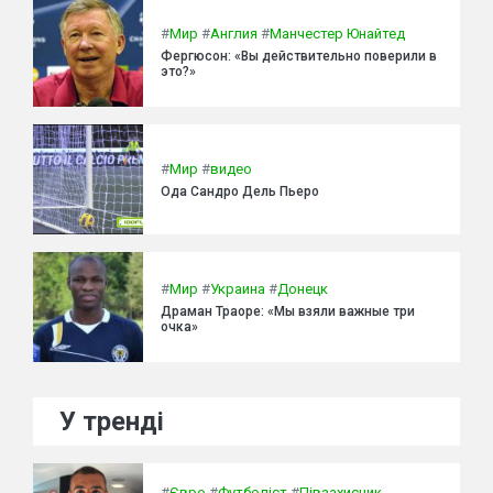
#
Мир
#
Англия
#
Манчестер Юнайтед
Фергюсон: «Вы действительно поверили в
это?»
#
Мир
#
видео
Ода Сандро Дель Пьеро
#
Мир
#
Украина
#
Донецк
Драман Траоре: «Мы взяли важные три
очка»
У тренді
#
Євро
#
Футболіст
#
Півзахисник