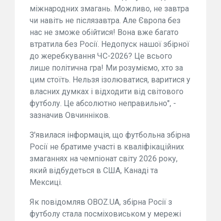
міжнародних змагань. Можливо, не завтра
чи навіть не післязавтра. Але Європа без
нас не зможе обійтися! Вона вже багато
втратила без Росії. Недопуск нашої збірної
до жеребкування ЧС-2026? Це всього
лише політична гра! Ми розуміємо, хто за
цим стоїть. Нельзя ізолюватися, варитися у
власних думках і відходити від світового
футболу. Це абсолютно неправильно", -
зазначив Овчинніков.
З'явилася інформація, що футбольна збірна
Росії не братиме участі в кваліфікаційних
змаганнях на чемпіонат світу 2026 року,
який відбудеться в США, Канаді та
Мексиці.
Як повідомляв OBOZ.UA, збірна Росії з
футболу стала посміховиськом у мережі