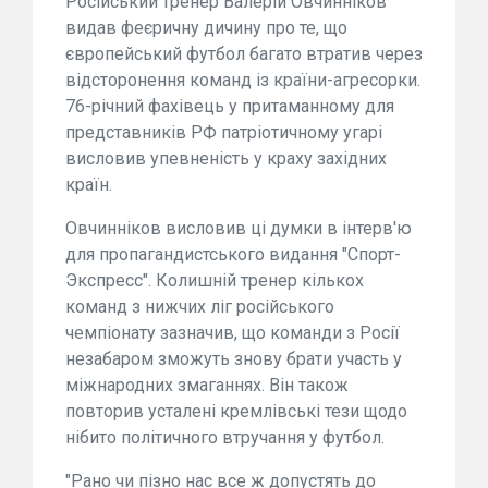
Російський тренер Валерій Овчинніков
видав феєричну дичину про те, що
європейський футбол багато втратив через
відсторонення команд із країни-агресорки.
76-річний фахівець у притаманному для
представників РФ патріотичному угарі
висловив упевненість у краху західних
країн.
Овчинніков висловив ці думки в інтерв'ю
для пропагандистського видання "Спорт-
Экспресс". Колишній тренер кількох
команд з нижчих ліг російського
чемпіонату зазначив, що команди з Росії
незабаром зможуть знову брати участь у
міжнародних змаганнях. Він також
повторив усталені кремлівські тези щодо
нібито політичного втручання у футбол.
"Рано чи пізно нас все ж допустять до