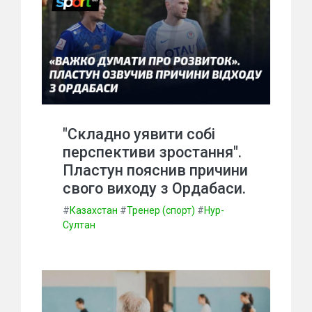
"Складно уявити собі
перспективи зростання".
Пластун пояснив причини
свого виходу з Ордабаси.
#
Казахстан
#
Тренер (спорт)
#
Нур-
Султан