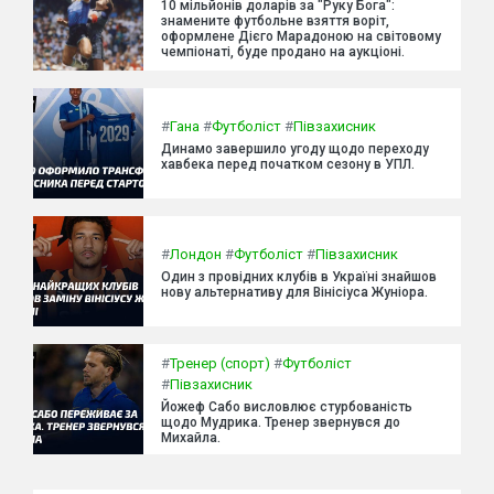
10 мільйонів доларів за "Руку Бога":
знамените футбольне взяття воріт,
оформлене Дієго Марадоною на світовому
чемпіонаті, буде продано на аукціоні.
#
Гана
#
Футболіст
#
Півзахисник
Динамо завершило угоду щодо переходу
хавбека перед початком сезону в УПЛ.
#
Лондон
#
Футболіст
#
Півзахисник
Один з провідних клубів в Україні знайшов
нову альтернативу для Вінісіуса Жуніора.
#
Тренер (спорт)
#
Футболіст
#
Півзахисник
Йожеф Сабо висловлює стурбованість
щодо Мудрика. Тренер звернувся до
Михайла.