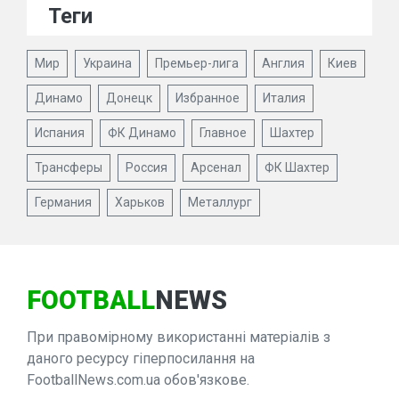
Теги
Мир
Украина
Премьер-лига
Англия
Киев
Динамо
Донецк
Избранное
Италия
Испания
ФК Динамо
Главное
Шахтер
Трансферы
Россия
Арсенал
ФК Шахтер
Германия
Харьков
Металлург
FOOTBALL
NEWS
При правомірному використанні матеріалів з
даного ресурсу гіперпосилання на
FootballNews.com.ua обов'язкове.