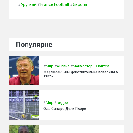
#
Уругвай
#
France Football
#
Європа
Популярне
#
Мир
#
Англия
#
Манчестер Юнайтед
Фергюсон: «Вы действительно поверили в
это?»
#
Мир
#
видео
Ода Сандро Дель Пьеро