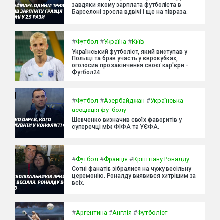
завдяки якому зарплата футболіста в
Барселоні зросла вдвічі і ще на півраза.
#
Футбол
#
Україна
#
Київ
Український футболіст, який виступав у
Польщі та брав участь у єврокубках,
оголосив про закінчення своєї кар'єри -
Футбол24.
#
Футбол
#
Азербайджан
#
Українська
асоціація футболу
Шевченко визначив своїх фаворитів у
суперечці між ФІФА та УЄФА.
#
Футбол
#
Франція
#
Кріштіану Роналду
Сотні фанатів зібралися на чужу весільну
церемонію. Роналду виявився хитрішим за
всіх.
#
Аргентина
#
Англія
#
Футболіст