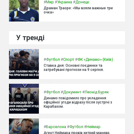
#
Мир
#
Украина
#
Донецк
Драман Траоре: «Мы взяли важные три
очка»
У тренді
#
Футбол
#
Спорт
#
ФК «Динамо» (Київ)
Ставка дня: Основні поєдинки та
затребувані прогнози на 9 серпня.
#
Футбол
#
Документ
#
Леонід Буряк
Динамо повідомило про укладення
офіційної угоди відразу після зустрічі з
Карабахом.
#
Барселона
#
Футбол
#
Неймар
Агент Неймара провів хитрий маневр,