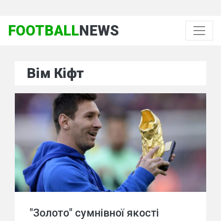
FOOTBALL
NEWS
Вім Кіфт
"Золото" сумнівної якості