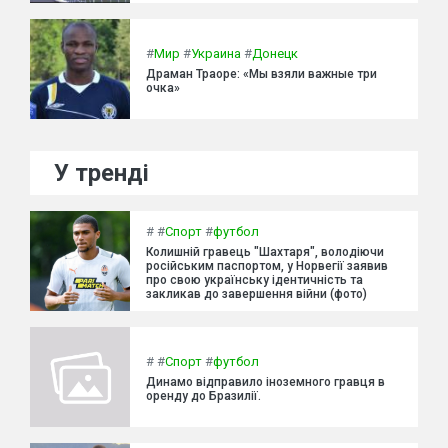
#
Мир
#
Украина
#
Донецк
Драман Траоре: «Мы взяли важные три
очка»
У тренді
#
#
Спорт
#
футбол
Колишній гравець "Шахтаря", володіючи
російським паспортом, у Норвегії заявив
про свою українську ідентичність та
закликав до завершення війни (фото)
#
#
Спорт
#
футбол
Динамо відправило іноземного гравця в
оренду до Бразилії.