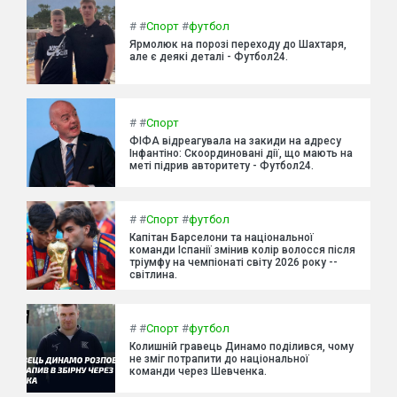
#
#
Спорт
#
футбол
Ярмолюк на порозі переходу до Шахтаря,
але є деякі деталі - Футбол24.
#
#
Спорт
ФІФА відреагувала на закиди на адресу
Інфантіно: Скоординовані дії, що мають на
меті підрив авторитету - Футбол24.
#
#
Спорт
#
футбол
Капітан Барселони та національної
команди Іспанії змінив колір волосся після
тріумфу на чемпіонаті світу 2026 року --
світлина.
#
#
Спорт
#
футбол
Колишній гравець Динамо поділився, чому
не зміг потрапити до національної
команди через Шевченка.