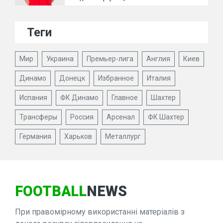
Теги
Мир
Украина
Премьер-лига
Англия
Киев
Динамо
Донецк
Избранное
Италия
Испания
ФК Динамо
Главное
Шахтер
Трансферы
Россия
Арсенал
ФК Шахтер
Германия
Харьков
Металлург
FOOTBALL
NEWS
При правомірному використанні матеріалів з