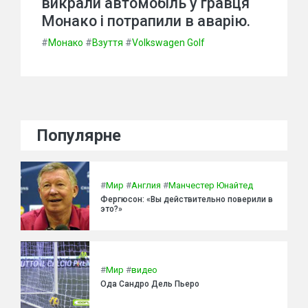
викрали автомобіль у гравця
Монако і потрапили в аварію.
#
Монако
#
Взуття
#
Volkswagen Golf
Популярне
#
Мир
#
Англия
#
Манчестер Юнайтед
Фергюсон: «Вы действительно поверили в
это?»
#
Мир
#
видео
Ода Сандро Дель Пьеро