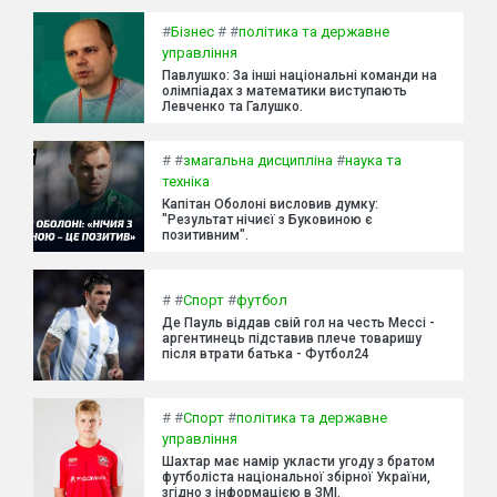
#
Бізнес
#
#
політика та державне
управління
Павлушко: За інші національні команди на
олімпіадах з математики виступають
Левченко та Галушко.
#
#
змагальна дисципліна
#
наука та
техніка
Капітан Оболоні висловив думку:
"Результат нічиєї з Буковиною є
позитивним".
#
#
Спорт
#
футбол
Де Пауль віддав свій гол на честь Мессі -
аргентинець підставив плече товаришу
після втрати батька - Футбол24
#
#
Спорт
#
політика та державне
управління
Шахтар має намір укласти угоду з братом
футболіста національної збірної України,
згідно з інформацією в ЗМІ.