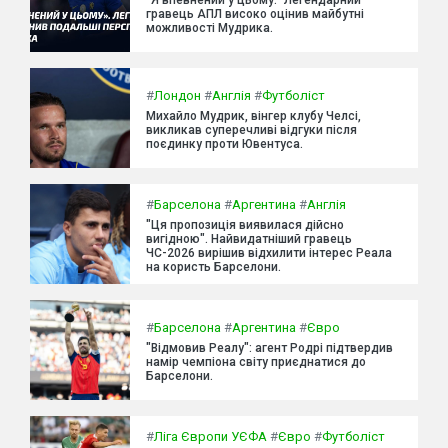
гравець АПЛ високо оцінив майбутні
можливості Мудрика.
#
Лондон
#
Англія
#
Футболіст
Михайло Мудрик, вінгер клубу Челсі,
викликав суперечливі відгуки після
поєдинку проти Ювентуса.
#
Барселона
#
Аргентина
#
Англія
"Ця пропозиція виявилася дійсно
вигідною". Найвидатніший гравець
ЧС-2026 вирішив відхилити інтерес Реала
на користь Барселони.
#
Барселона
#
Аргентина
#
Євро
"Відмовив Реалу": агент Родрі підтвердив
намір чемпіона світу приєднатися до
Барселони.
#
Ліга Європи УЄФА
#
Євро
#
Футболіст