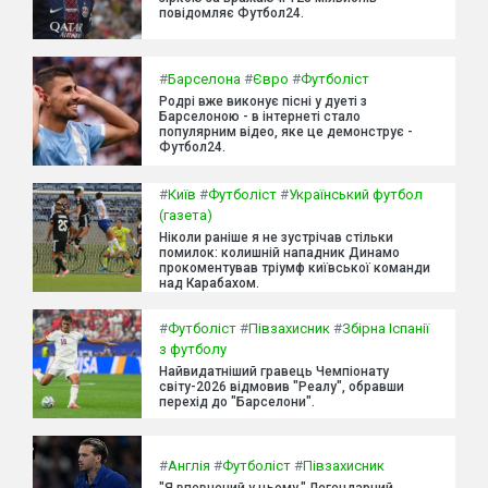
повідомляє Футбол24.
#
Барселона
#
Євро
#
Футболіст
Родрі вже виконує пісні у дуеті з
Барселоною - в інтернеті стало
популярним відео, яке це демонструє -
Футбол24.
#
Київ
#
Футболіст
#
Український футбол
(газета)
Ніколи раніше я не зустрічав стільки
помилок: колишній нападник Динамо
прокоментував тріумф київської команди
над Карабахом.
#
Футболіст
#
Півзахисник
#
Збірна Іспанії
з футболу
Найвидатніший гравець Чемпіонату
світу-2026 відмовив "Реалу", обравши
перехід до "Барселони".
#
Англія
#
Футболіст
#
Півзахисник
"Я впевнений у цьому." Легендарний