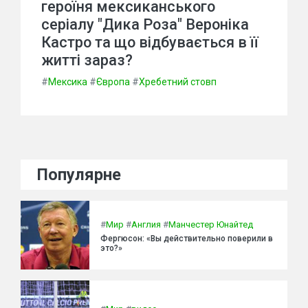
героїня мексиканського
серіалу "Дика Роза" Вероніка
Кастро та що відбувається в її
житті зараз?
#
Мексика
#
Європа
#
Хребетний стовп
Популярне
#
Мир
#
Англия
#
Манчестер Юнайтед
Фергюсон: «Вы действительно поверили в
это?»