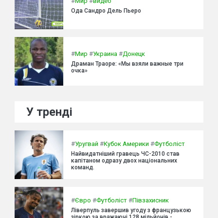
#
Мир
#
видео
Ода Сандро Дель Пьеро
#
Мир
#
Украина
#
Донецк
Драман Траоре: «Мы взяли важные три
очка»
У тренді
#
Уругвай
#
Кубок Америки
#
Футболіст
Найвидатніший гравець ЧС-2010 став
капітаном одразу двох національних
команд.
#
Євро
#
Футболіст
#
Півзахисник
Ліверпуль завершив угоду з французькою
зіркою за вражаючі 128 мільйонів -