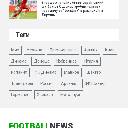
Вперше з початку січня: український
футболіст Судаков зробив гольову
передачу за "Бенфіку" в рамках Ліги
Європи.
Теги
Мир
Украина
Премьер-лига
Англия
Киев
Динамо
Донецк
Избранное
Италия
Испания
ФК Динамо
Главное
Шахтер
Трансферы
Россия
Арсенал
ФК Шахтер
Германия
Харьков
Металлург
FOOTBALL
NEWS