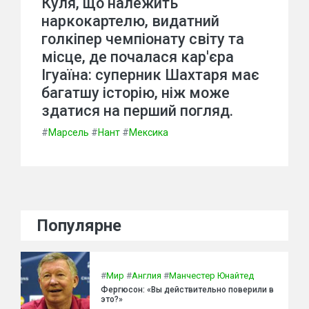
Куля, що належить
наркокартелю, видатний
голкіпер чемпіонату світу та
місце, де почалася кар'єра
Ігуаїна: суперник Шахтаря має
багатшу історію, ніж може
здатися на перший погляд.
#
Марсель
#
Нант
#
Мексика
Популярне
#
Мир
#
Англия
#
Манчестер Юнайтед
Фергюсон: «Вы действительно поверили в
это?»