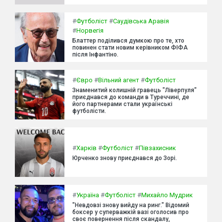
#
Футболіст
#
Саудівська Аравія
#
Норвегія
Блаттер поділився думкою про те, хто
повинен стати новим керівником ФІФА
після Інфантіно.
#
Євро
#
Вільний агент
#
Футболіст
Знаменитий колишній гравець "Ліверпуля"
приєднався до команди в Туреччині, де
його партнерами стали українські
футболісти.
#
Харків
#
Футболіст
#
Півзахисник
Юрченко знову приєднався до Зорі.
#
Україна
#
Футболіст
#
Михайло Мудрик
"Невдовзі знову вийду на ринг." Відомий
боксер у суперважкій вазі оголосив про
своє повернення після скандалу,