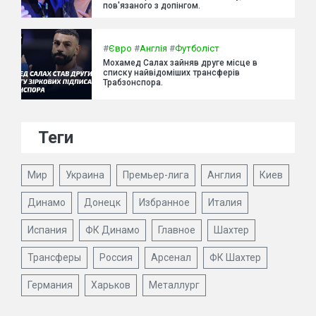
пов'язаного з допінгом.
#
Євро
#
Англія
#
Футболіст
Мохамед Салах зайняв друге місце в
списку найвідоміших трансферів
Трабзонспора.
Теги
Мир
Украина
Премьер-лига
Англия
Киев
Динамо
Донецк
Избранное
Италия
Испания
ФК Динамо
Главное
Шахтер
Трансферы
Россия
Арсенал
ФК Шахтер
Германия
Харьков
Металлург