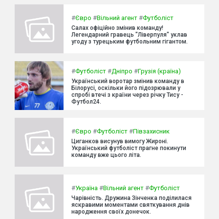
#
Євро
#
Вільний агент
#
Футболіст
Салах офіційно змінив команду!
Легендарний гравець "Ліверпуля" уклав
угоду з турецьким футбольним гігантом.
#
Футболіст
#
Дніпро
#
Грузія (країна)
Український воротар змінив команду в
Білорусі, оскільки його підозрювали у
спробі втечі з країни через річку Тису -
Футбол24.
#
Євро
#
Футболіст
#
Півзахисник
Циганков висунув вимогу Жироні.
Український футболіст прагне покинути
команду вже цього літа.
#
Україна
#
Вільний агент
#
Футболіст
Чарівність. Дружина Зінченка поділилася
яскравими моментами святкування днів
народження своїх донечок.