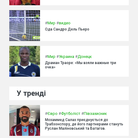
#
Мир
#
видео
Ода Сандро Дель Пьеро
#
Мир
#
Украина
#
Донецк
Драман Траоре: «Мы взяли важные три
очка»
У тренді
#
Євро
#
Футболіст
#
Півзахисник
Мохаммед Салах приєднується до
Трабзонспору, де його партнерами стануть
Руслан Маліновський та Батагов.