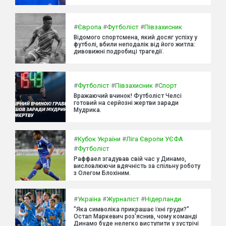
#
Європа
#
Футболіст
#
Півзахисник
Відомого спортсмена, який досяг успіху у
футболі, вбили неподалік від його житла:
дивовижні подробиці трагедії.
#
Футболіст
#
Півзахисник
#
Спорт
Вражаючий вчинок! Футболіст Челсі
готовий на серйозні жертви заради
Мудрика.
#
Кубок України
#
Ліга Європи УЄФА
#
Футболіст
Раффаел згадував свій час у Динамо,
висловлюючи вдячність за спільну роботу
з Олегом Блохіним.
#
Україна
#
Журналіст
#
Нідерланди
"Яка символіка прикрашає їхні груди?"
Остап Маркевич роз'яснив, чому команді
Динамо буде нелегко виступити у зустрічі