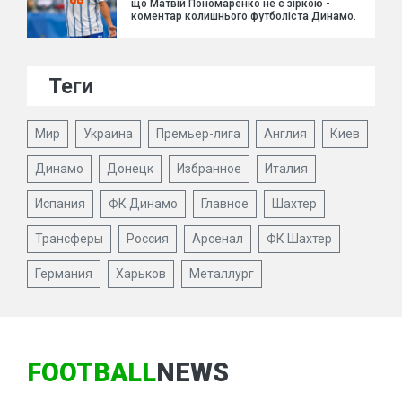
що Матвій Пономаренко не є зіркою -
коментар колишнього футболіста Динамо.
Теги
Мир
Украина
Премьер-лига
Англия
Киев
Динамо
Донецк
Избранное
Италия
Испания
ФК Динамо
Главное
Шахтер
Трансферы
Россия
Арсенал
ФК Шахтер
Германия
Харьков
Металлург
FOOTBALL
NEWS