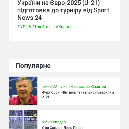
України на Євро-2025 (U-21) -
підготовка до турніру від Sport
News 24
#
УЄФА
#
Плей-офф
#
Європа
Популярне
#
Мир
#
Англия
#
Манчестер Юнайтед
Фергюсон: «Вы действительно поверили в
это?»
#
Мир
#
видео
Ода Сандро Дель Пьеро