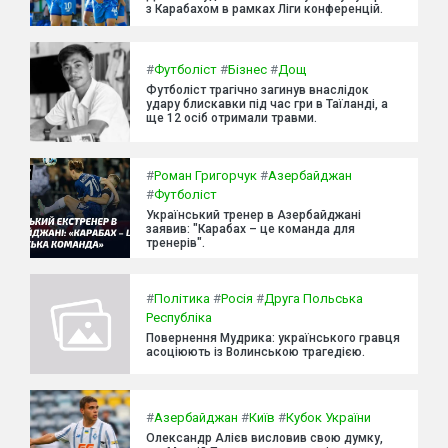
з Карабахом в рамках Ліги конференцій.
#
Футболіст
#
Бізнес
#
Дощ
Футболіст трагічно загинув внаслідок
удару блискавки під час гри в Таїланді, а
ще 12 осіб отримали травми.
#
Роман Григорчук
#
Азербайджан
#
Футболіст
Український тренер в Азербайджані
заявив: "Карабах – це команда для
тренерів".
#
Політика
#
Росія
#
Друга Польська
Республіка
Повернення Мудрика: українського гравця
асоціюють із Волинською трагедією.
#
Азербайджан
#
Київ
#
Кубок України
Олександр Алієв висловив свою думку,