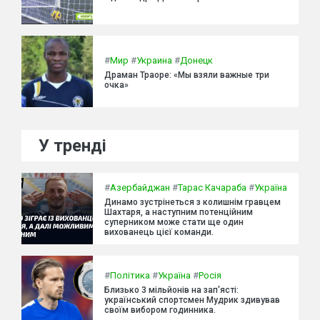
#
Мир
#
Украина
#
Донецк
Драман Траоре: «Мы взяли важные три
очка»
У тренді
#
Азербайджан
#
Тарас Качараба
#
Україна
Динамо зустрінеться з колишнім гравцем
Шахтаря, а наступним потенційним
суперником може стати ще один
вихованець цієї команди.
#
Політика
#
Україна
#
Росія
Близько 3 мільйонів на зап'ясті:
український спортсмен Мудрик здивував
своїм вибором годинника.