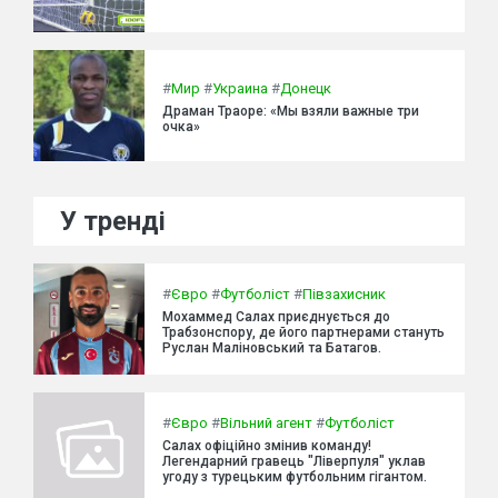
#
Мир
#
Украина
#
Донецк
Драман Траоре: «Мы взяли важные три
очка»
У тренді
#
Євро
#
Футболіст
#
Півзахисник
Мохаммед Салах приєднується до
Трабзонспору, де його партнерами стануть
Руслан Маліновський та Батагов.
#
Євро
#
Вільний агент
#
Футболіст
Салах офіційно змінив команду!
Легендарний гравець "Ліверпуля" уклав
угоду з турецьким футбольним гігантом.