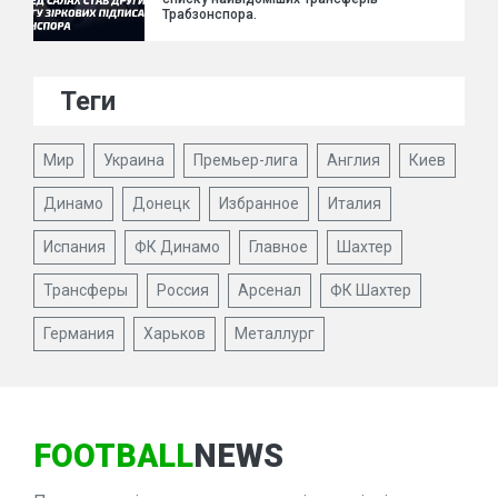
Трабзонспора.
Теги
Мир
Украина
Премьер-лига
Англия
Киев
Динамо
Донецк
Избранное
Италия
Испания
ФК Динамо
Главное
Шахтер
Трансферы
Россия
Арсенал
ФК Шахтер
Германия
Харьков
Металлург
FOOTBALL
NEWS