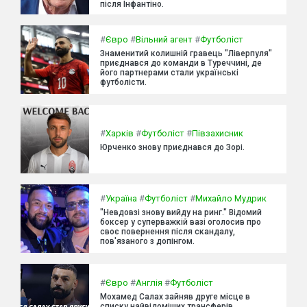
після Інфантіно.
#
Євро
#
Вільний агент
#
Футболіст
Знаменитий колишній гравець "Ліверпуля"
приєднався до команди в Туреччині, де
його партнерами стали українські
футболісти.
#
Харків
#
Футболіст
#
Півзахисник
Юрченко знову приєднався до Зорі.
#
Україна
#
Футболіст
#
Михайло Мудрик
"Невдовзі знову вийду на ринг." Відомий
боксер у суперважкій вазі оголосив про
своє повернення після скандалу,
пов'язаного з допінгом.
#
Євро
#
Англія
#
Футболіст
Мохамед Салах зайняв друге місце в
списку найвідоміших трансферів