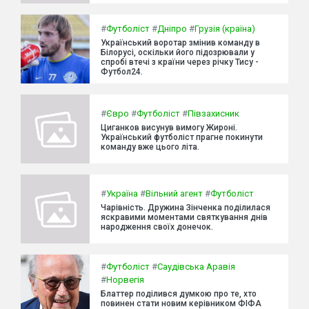
#
Футболіст
#
Дніпро
#
Грузія (країна)
Український воротар змінив команду в
Білорусі, оскільки його підозрювали у
спробі втечі з країни через річку Тису -
Футбол24.
#
Євро
#
Футболіст
#
Півзахисник
Циганков висунув вимогу Жироні.
Український футболіст прагне покинути
команду вже цього літа.
#
Україна
#
Вільний агент
#
Футболіст
Чарівність. Дружина Зінченка поділилася
яскравими моментами святкування днів
народження своїх донечок.
#
Футболіст
#
Саудівська Аравія
#
Норвегія
Блаттер поділився думкою про те, хто
повинен стати новим керівником ФІФА