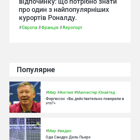
відпочинку: що потрібно знати
про один з найпопулярніших
курортів Роналду.
#
Європа
#
Франція
#
Аеропорт
Популярне
#
Мир
#
Англия
#
Манчестер Юнайтед
Фергюсон: «Вы действительно поверили в
это?»
#
Мир
#
видео
Ода Сандро Дель Пьеро