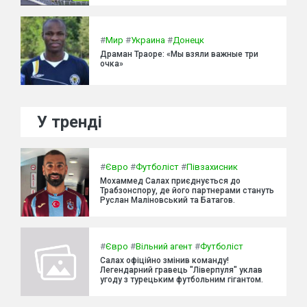
#
Мир
#
Украина
#
Донецк
Драман Траоре: «Мы взяли важные три
очка»
У тренді
#
Євро
#
Футболіст
#
Півзахисник
Мохаммед Салах приєднується до
Трабзонспору, де його партнерами стануть
Руслан Маліновський та Батагов.
#
Євро
#
Вільний агент
#
Футболіст
Салах офіційно змінив команду!
Легендарний гравець "Ліверпуля" уклав
угоду з турецьким футбольним гігантом.