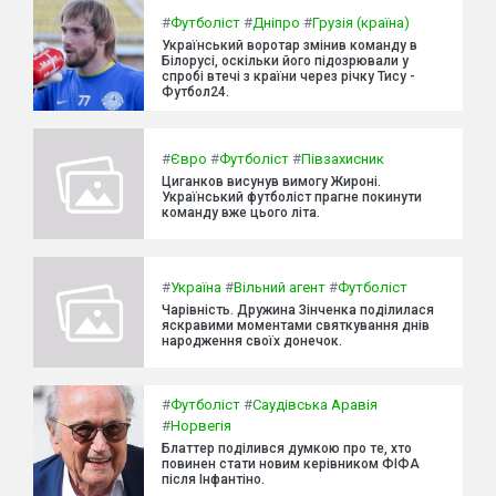
#
Футболіст
#
Дніпро
#
Грузія (країна)
Український воротар змінив команду в
Білорусі, оскільки його підозрювали у
спробі втечі з країни через річку Тису -
Футбол24.
#
Євро
#
Футболіст
#
Півзахисник
Циганков висунув вимогу Жироні.
Український футболіст прагне покинути
команду вже цього літа.
#
Україна
#
Вільний агент
#
Футболіст
Чарівність. Дружина Зінченка поділилася
яскравими моментами святкування днів
народження своїх донечок.
#
Футболіст
#
Саудівська Аравія
#
Норвегія
Блаттер поділився думкою про те, хто
повинен стати новим керівником ФІФА
після Інфантіно.