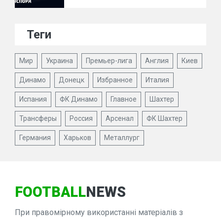
Теги
Мир
Украина
Премьер-лига
Англия
Киев
Динамо
Донецк
Избранное
Италия
Испания
ФК Динамо
Главное
Шахтер
Трансферы
Россия
Арсенал
ФК Шахтер
Германия
Харьков
Металлург
FOOTBALL
NEWS
При правомірному використанні матеріалів з