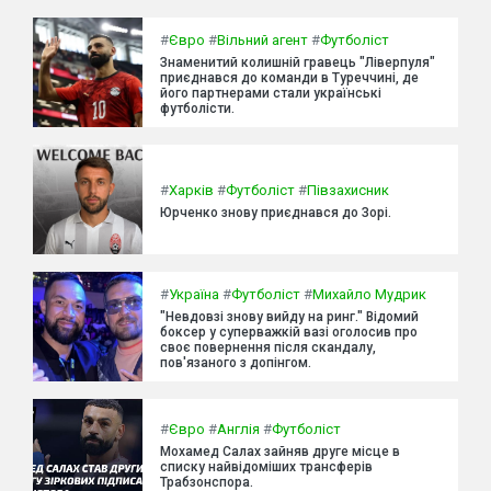
#
Євро
#
Вільний агент
#
Футболіст
Знаменитий колишній гравець "Ліверпуля"
приєднався до команди в Туреччині, де
його партнерами стали українські
футболісти.
#
Харків
#
Футболіст
#
Півзахисник
Юрченко знову приєднався до Зорі.
#
Україна
#
Футболіст
#
Михайло Мудрик
"Невдовзі знову вийду на ринг." Відомий
боксер у суперважкій вазі оголосив про
своє повернення після скандалу,
пов'язаного з допінгом.
#
Євро
#
Англія
#
Футболіст
Мохамед Салах зайняв друге місце в
списку найвідоміших трансферів
Трабзонспора.