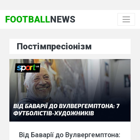
FOOTBALL
NEWS
Постімпресіонізм
Від Баварії до Вулвергемптона: