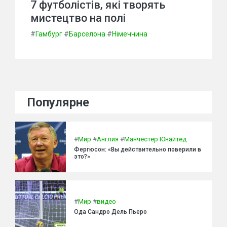
7 футболістів, які творять
мистецтво на полі
#
Гамбург
#
Барселона
#
Німеччина
Популярне
#
Мир
#
Англия
#
Манчестер Юнайтед
Фергюсон: «Вы действительно поверили в
это?»
#
Мир
#
видео
Ода Сандро Дель Пьеро