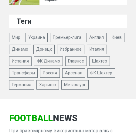
Теги
Мир
Украина
Премьер-лига
Англия
Киев
Динамо
Донецк
Избранное
Италия
Испания
ФК Динамо
Главное
Шахтер
Трансферы
Россия
Арсенал
ФК Шахтер
Германия
Харьков
Металлург
FOOTBALL
NEWS
При правомірному використанні матеріалів з