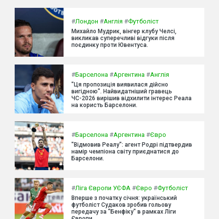
#
Лондон
#
Англія
#
Футболіст
Михайло Мудрик, вінгер клубу Челсі,
викликав суперечливі відгуки після
поєдинку проти Ювентуса.
#
Барселона
#
Аргентина
#
Англія
"Ця пропозиція виявилася дійсно
вигідною". Найвидатніший гравець
ЧС-2026 вирішив відхилити інтерес Реала
на користь Барселони.
#
Барселона
#
Аргентина
#
Євро
"Відмовив Реалу": агент Родрі підтвердив
намір чемпіона світу приєднатися до
Барселони.
#
Ліга Європи УЄФА
#
Євро
#
Футболіст
Вперше з початку січня: український
футболіст Судаков зробив гольову
передачу за "Бенфіку" в рамках Ліги
Європи.