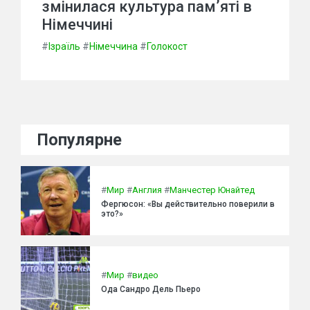
змінилася культура пам’яті в
Німеччині
#
Ізраїль
#
Німеччина
#
Голокост
Популярне
#
Мир
#
Англия
#
Манчестер Юнайтед
Фергюсон: «Вы действительно поверили в
это?»
#
Мир
#
видео
Ода Сандро Дель Пьеро