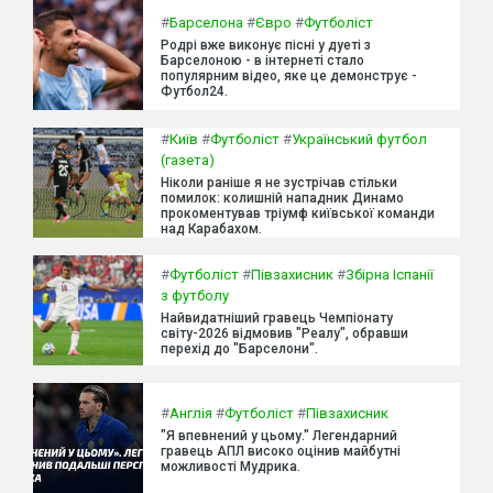
#
Барселона
#
Євро
#
Футболіст
Родрі вже виконує пісні у дуеті з
Барселоною - в інтернеті стало
популярним відео, яке це демонструє -
Футбол24.
#
Київ
#
Футболіст
#
Український футбол
(газета)
Ніколи раніше я не зустрічав стільки
помилок: колишній нападник Динамо
прокоментував тріумф київської команди
над Карабахом.
#
Футболіст
#
Півзахисник
#
Збірна Іспанії
з футболу
Найвидатніший гравець Чемпіонату
світу-2026 відмовив "Реалу", обравши
перехід до "Барселони".
#
Англія
#
Футболіст
#
Півзахисник
"Я впевнений у цьому." Легендарний
гравець АПЛ високо оцінив майбутні
можливості Мудрика.