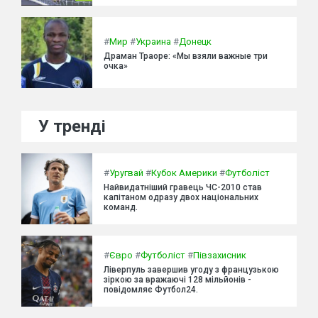
#
Мир
#
Украина
#
Донецк
Драман Траоре: «Мы взяли важные три
очка»
У тренді
#
Уругвай
#
Кубок Америки
#
Футболіст
Найвидатніший гравець ЧС-2010 став
капітаном одразу двох національних
команд.
#
Євро
#
Футболіст
#
Півзахисник
Ліверпуль завершив угоду з французькою
зіркою за вражаючі 128 мільйонів -
повідомляє Футбол24.