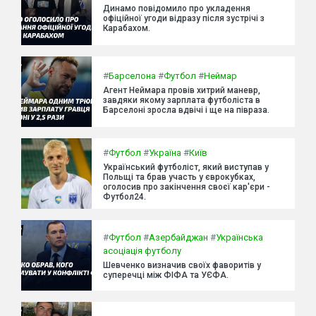
Динамо повідомило про укладення
офіційної угоди відразу після зустрічі з
Карабахом.
#
Барселона
#
Футбол
#
Неймар
Агент Неймара провів хитрий маневр,
завдяки якому зарплата футболіста в
Барселоні зросла вдвічі і ще на півраза.
#
Футбол
#
Україна
#
Київ
Український футболіст, який виступав у
Польщі та брав участь у єврокубках,
оголосив про закінчення своєї кар'єри -
Футбол24.
#
Футбол
#
Азербайджан
#
Українська
асоціація футболу
Шевченко визначив своїх фаворитів у
суперечці між ФІФА та УЄФА.