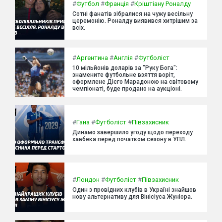
#
Футбол
#
Франція
#
Кріштіану Роналду
Сотні фанатів зібралися на чужу весільну
церемонію. Роналду виявився хитрішим за
всіх.
#
Аргентина
#
Англія
#
Футболіст
10 мільйонів доларів за "Руку Бога":
знамените футбольне взяття воріт,
оформлене Дієго Марадоною на світовому
чемпіонаті, буде продано на аукціоні.
#
Гана
#
Футболіст
#
Півзахисник
Динамо завершило угоду щодо переходу
хавбека перед початком сезону в УПЛ.
#
Лондон
#
Футболіст
#
Півзахисник
Один з провідних клубів в Україні знайшов
нову альтернативу для Вінісіуса Жуніора.