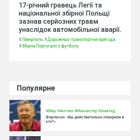
17-річний гравець Легії та
національної збірної Польщі
зазнав серйозних травм
унаслідок автомобільної аварії.
#
Ліверпуль
#
Дорожньо-транспортна пригода
#
Збірна Португалії з футболу
Популярне
#
Мир
#
Англия
#
Манчестер Юнайтед
Фергюсон: «Вы действительно поверили в
это?»