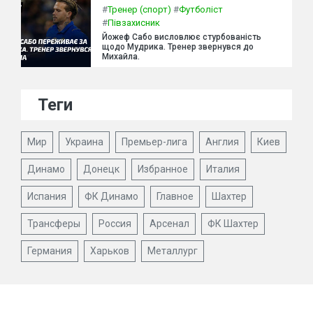
#
Тренер (спорт)
#
Футболіст
#
Півзахисник
Йожеф Сабо висловлює стурбованість
щодо Мудрика. Тренер звернувся до
Михайла.
Теги
Мир
Украина
Премьер-лига
Англия
Киев
Динамо
Донецк
Избранное
Италия
Испания
ФК Динамо
Главное
Шахтер
Трансферы
Россия
Арсенал
ФК Шахтер
Германия
Харьков
Металлург