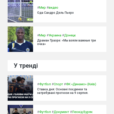
#
Мир
#
видео
Ода Сандро Дель Пьеро
#
Мир
#
Украина
#
Донецк
Драман Траоре: «Мы взяли важные три
очка»
У тренді
#
Футбол
#
Спорт
#
ФК «Динамо» (Київ)
Ставка дня: Основні поєдинки та
затребувані прогнози на 9 серпня.
#
Футбол
#
Документ
#
Леонід Буряк