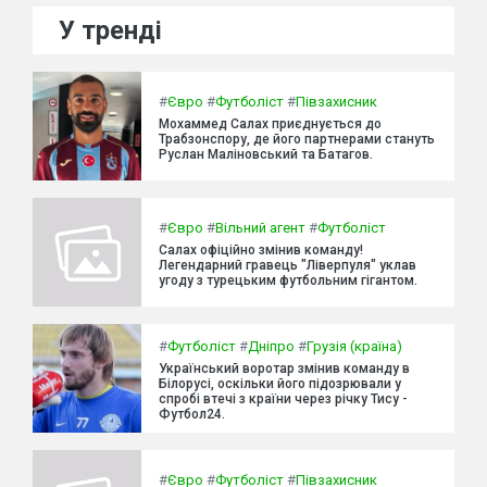
У тренді
#
Євро
#
Футболіст
#
Півзахисник
Мохаммед Салах приєднується до
Трабзонспору, де його партнерами стануть
Руслан Маліновський та Батагов.
#
Євро
#
Вільний агент
#
Футболіст
Салах офіційно змінив команду!
Легендарний гравець "Ліверпуля" уклав
угоду з турецьким футбольним гігантом.
#
Футболіст
#
Дніпро
#
Грузія (країна)
Український воротар змінив команду в
Білорусі, оскільки його підозрювали у
спробі втечі з країни через річку Тису -
Футбол24.
#
Євро
#
Футболіст
#
Півзахисник