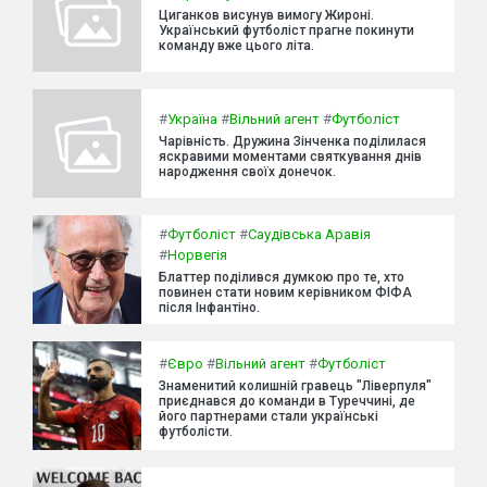
Циганков висунув вимогу Жироні.
Український футболіст прагне покинути
команду вже цього літа.
#
Україна
#
Вільний агент
#
Футболіст
Чарівність. Дружина Зінченка поділилася
яскравими моментами святкування днів
народження своїх донечок.
#
Футболіст
#
Саудівська Аравія
#
Норвегія
Блаттер поділився думкою про те, хто
повинен стати новим керівником ФІФА
після Інфантіно.
#
Євро
#
Вільний агент
#
Футболіст
Знаменитий колишній гравець "Ліверпуля"
приєднався до команди в Туреччині, де
його партнерами стали українські
футболісти.