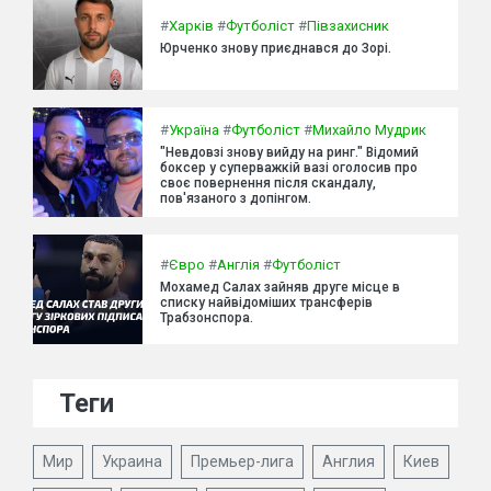
#
Харків
#
Футболіст
#
Півзахисник
Юрченко знову приєднався до Зорі.
#
Україна
#
Футболіст
#
Михайло Мудрик
"Невдовзі знову вийду на ринг." Відомий
боксер у суперважкій вазі оголосив про
своє повернення після скандалу,
пов'язаного з допінгом.
#
Євро
#
Англія
#
Футболіст
Мохамед Салах зайняв друге місце в
списку найвідоміших трансферів
Трабзонспора.
Теги
Мир
Украина
Премьер-лига
Англия
Киев