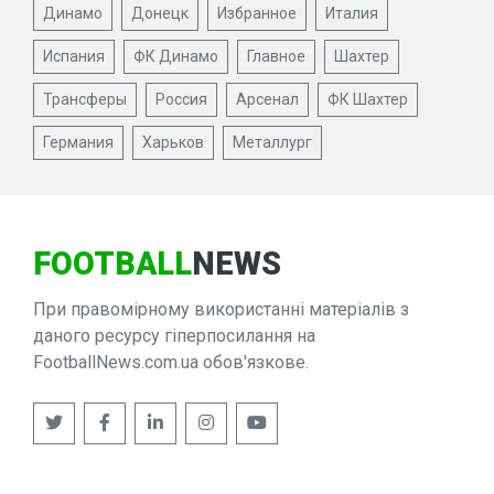
Динамо
Донецк
Избранное
Италия
Испания
ФК Динамо
Главное
Шахтер
Трансферы
Россия
Арсенал
ФК Шахтер
Германия
Харьков
Металлург
FOOTBALL
NEWS
При правомірному використанні матеріалів з
даного ресурсу гіперпосилання на
FootballNews.com.ua обов'язкове.