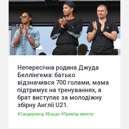
Непересічна родина Джуда
Беллінгема: батько
відзначився 700 голами, мама
підтримує на тренуваннях, а
брат виступає за молодіжну
збірну Англії U21.
#
Сандерленд
#
Бордо
#
Прем'єр-міністр