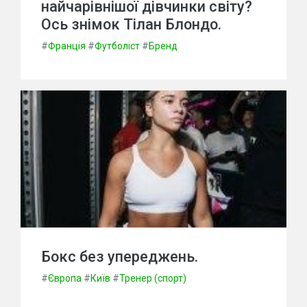
найчарівнішої дівчинки світу?
Ось знімок Тілан Блондо.
#
Франція
#
Футболіст
#
Бренд
Бокс без упереджень.
#
Європа
#
Київ
#
Тренер (спорт)