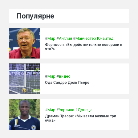
Популярне
#
Мир
#
Англия
#
Манчестер Юнайтед
Фергюсон: «Вы действительно поверили в
это?»
#
Мир
#
видео
Ода Сандро Дель Пьеро
#
Мир
#
Украина
#
Донецк
Драман Траоре: «Мы взяли важные три
очка»