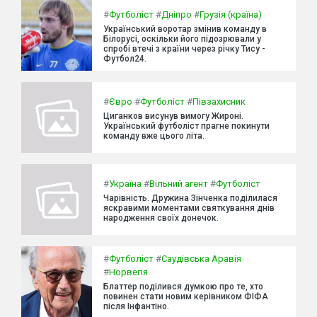
#
Футболіст
#
Дніпро
#
Грузія (країна)
Український воротар змінив команду в
Білорусі, оскільки його підозрювали у
спробі втечі з країни через річку Тису -
Футбол24.
#
Євро
#
Футболіст
#
Півзахисник
Циганков висунув вимогу Жироні.
Український футболіст прагне покинути
команду вже цього літа.
#
Україна
#
Вільний агент
#
Футболіст
Чарівність. Дружина Зінченка поділилася
яскравими моментами святкування днів
народження своїх донечок.
#
Футболіст
#
Саудівська Аравія
#
Норвегія
Блаттер поділився думкою про те, хто
повинен стати новим керівником ФІФА
після Інфантіно.