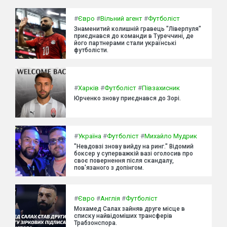
#
Євро
#
Вільний агент
#
Футболіст
Знаменитий колишній гравець "Ліверпуля"
приєднався до команди в Туреччині, де
його партнерами стали українські
футболісти.
#
Харків
#
Футболіст
#
Півзахисник
Юрченко знову приєднався до Зорі.
#
Україна
#
Футболіст
#
Михайло Мудрик
"Невдовзі знову вийду на ринг." Відомий
боксер у суперважкій вазі оголосив про
своє повернення після скандалу,
пов'язаного з допінгом.
#
Євро
#
Англія
#
Футболіст
Мохамед Салах зайняв друге місце в
списку найвідоміших трансферів
Трабзонспора.