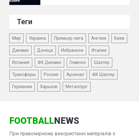
Теги
Мир
Украина
Премьер-лига
Англия
Киев
Динамо
Донецк
Избранное
Италия
Испания
ФК Динамо
Главное
Шахтер
Трансферы
Россия
Арсенал
ФК Шахтер
Германия
Харьков
Металлург
FOOTBALL
NEWS
При правомірному використанні матеріалів з