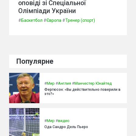
оповіді зі Спеціальної
Олімпіади України
#
Баскетбол
#
Європа
#
Тренер (спорт)
Популярне
#
Мир
#
Англия
#
Манчестер Юнайтед
Фергюсон: «Вы действительно поверили в
это?»
#
Мир
#
видео
Ода Сандро Дель Пьеро