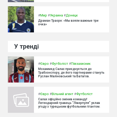
#
Мир
#
Украина
#
Донецк
Драман Траоре: «Мы взяли важные три
очка»
У тренді
#
Євро
#
Футболіст
#
Півзахисник
Мохаммед Салах приєднується до
Трабзонспору, де його партнерами стануть
Руслан Маліновський та Батагов.
#
Євро
#
Вільний агент
#
Футболіст
Салах офіційно змінив команду!
Легендарний гравець "Ліверпуля" уклав
угоду з турецьким футбольним гігантом.