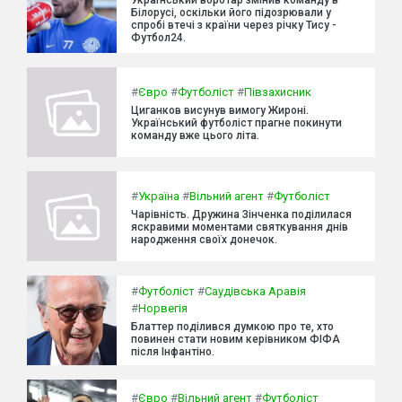
Білорусі, оскільки його підозрювали у
спробі втечі з країни через річку Тису -
Футбол24.
#
Євро
#
Футболіст
#
Півзахисник
Циганков висунув вимогу Жироні.
Український футболіст прагне покинути
команду вже цього літа.
#
Україна
#
Вільний агент
#
Футболіст
Чарівність. Дружина Зінченка поділилася
яскравими моментами святкування днів
народження своїх донечок.
#
Футболіст
#
Саудівська Аравія
#
Норвегія
Блаттер поділився думкою про те, хто
повинен стати новим керівником ФІФА
після Інфантіно.
#
Євро
#
Вільний агент
#
Футболіст