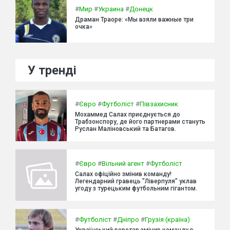
#
Мир
#
Украина
#
Донецк
Драман Траоре: «Мы взяли важные три
очка»
У тренді
#
Євро
#
Футболіст
#
Півзахисник
Мохаммед Салах приєднується до
Трабзонспору, де його партнерами стануть
Руслан Маліновський та Батагов.
#
Євро
#
Вільний агент
#
Футболіст
Салах офіційно змінив команду!
Легендарний гравець "Ліверпуля" уклав
угоду з турецьким футбольним гігантом.
#
Футболіст
#
Дніпро
#
Грузія (країна)
Український воротар змінив команду в