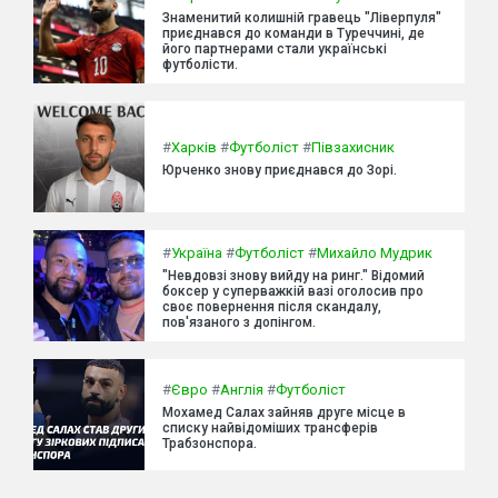
Знаменитий колишній гравець "Ліверпуля"
приєднався до команди в Туреччині, де
його партнерами стали українські
футболісти.
#
Харків
#
Футболіст
#
Півзахисник
Юрченко знову приєднався до Зорі.
#
Україна
#
Футболіст
#
Михайло Мудрик
"Невдовзі знову вийду на ринг." Відомий
боксер у суперважкій вазі оголосив про
своє повернення після скандалу,
пов'язаного з допінгом.
#
Євро
#
Англія
#
Футболіст
Мохамед Салах зайняв друге місце в
списку найвідоміших трансферів
Трабзонспора.