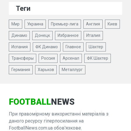
Теги
Мир
Украина
Премьер-лига
Англия
Киев
Динамо
Донецк
Избранное
Италия
Испания
ФК Динамо
Главное
Шахтер
Трансферы
Россия
Арсенал
ФК Шахтер
Германия
Харьков
Металлург
FOOTBALL
NEWS
При правомірному використанні матеріалів з
даного ресурсу гіперпосилання на
FootballNews.com.ua обов'язкове.