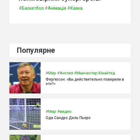
#
Баскетбол
#
Анімація
#
Казка
Популярне
#
Мир
#
Англия
#
Манчестер Юнайтед
Фергюсон: «Вы действительно поверили в
это?»
#
Мир
#
видео
Ода Сандро Дель Пьеро