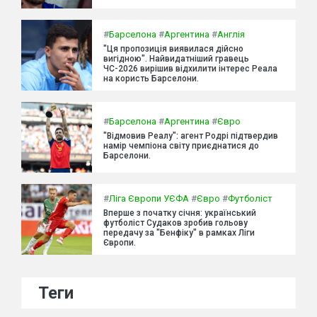
#
Барселона
#
Аргентина
#
Англія
"Ця пропозиція виявилася дійсно
вигідною". Найвидатніший гравець
ЧС-2026 вирішив відхилити інтерес Реала
на користь Барселони.
#
Барселона
#
Аргентина
#
Євро
"Відмовив Реалу": агент Родрі підтвердив
намір чемпіона світу приєднатися до
Барселони.
#
Ліга Європи УЄФА
#
Євро
#
Футболіст
Вперше з початку січня: український
футболіст Судаков зробив гольову
передачу за "Бенфіку" в рамках Ліги
Європи.
Теги