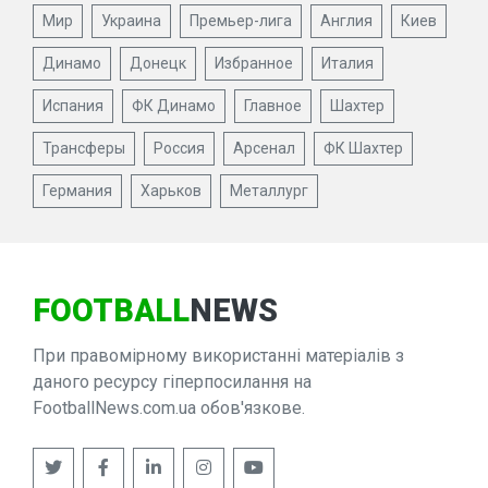
Мир
Украина
Премьер-лига
Англия
Киев
Динамо
Донецк
Избранное
Италия
Испания
ФК Динамо
Главное
Шахтер
Трансферы
Россия
Арсенал
ФК Шахтер
Германия
Харьков
Металлург
FOOTBALL
NEWS
При правомірному використанні матеріалів з
даного ресурсу гіперпосилання на
FootballNews.com.ua обов'язкове.