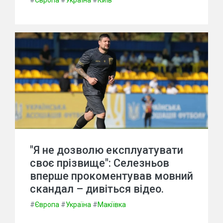
#
Європа
#
Україна
#
Київ
"Я не дозволю експлуатувати
своє прізвище": Селезньов
вперше прокоментував мовний
скандал – дивіться відео.
#
Європа
#
Україна
#
Макіївка