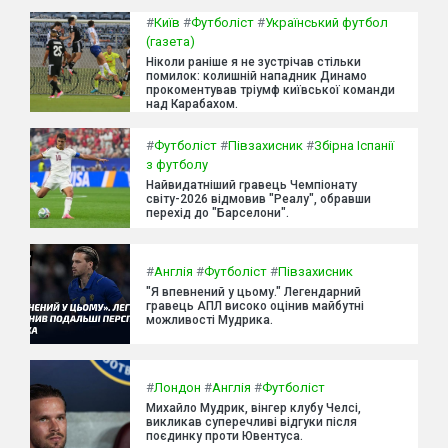
#
Київ
#
Футболіст
#
Український футбол
(газета)
Ніколи раніше я не зустрічав стільки
помилок: колишній нападник Динамо
прокоментував тріумф київської команди
над Карабахом.
#
Футболіст
#
Півзахисник
#
Збірна Іспанії
з футболу
Найвидатніший гравець Чемпіонату
світу-2026 відмовив "Реалу", обравши
перехід до "Барселони".
#
Англія
#
Футболіст
#
Півзахисник
"Я впевнений у цьому." Легендарний
гравець АПЛ високо оцінив майбутні
можливості Мудрика.
#
Лондон
#
Англія
#
Футболіст
Михайло Мудрик, вінгер клубу Челсі,
викликав суперечливі відгуки після
поєдинку проти Ювентуса.