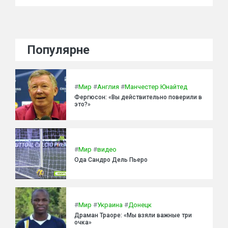
Популярне
#
Мир
#
Англия
#
Манчестер Юнайтед
Фергюсон: «Вы действительно поверили в
это?»
#
Мир
#
видео
Ода Сандро Дель Пьеро
#
Мир
#
Украина
#
Донецк
Драман Траоре: «Мы взяли важные три
очка»