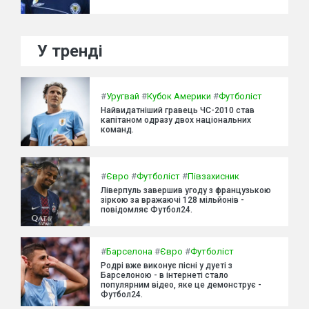
У тренді
#
Уругвай
#
Кубок Америки
#
Футболіст
Найвидатніший гравець ЧС-2010 став
капітаном одразу двох національних
команд.
#
Євро
#
Футболіст
#
Півзахисник
Ліверпуль завершив угоду з французькою
зіркою за вражаючі 128 мільйонів -
повідомляє Футбол24.
#
Барселона
#
Євро
#
Футболіст
Родрі вже виконує пісні у дуеті з
Барселоною - в інтернеті стало
популярним відео, яке це демонструє -
Футбол24.