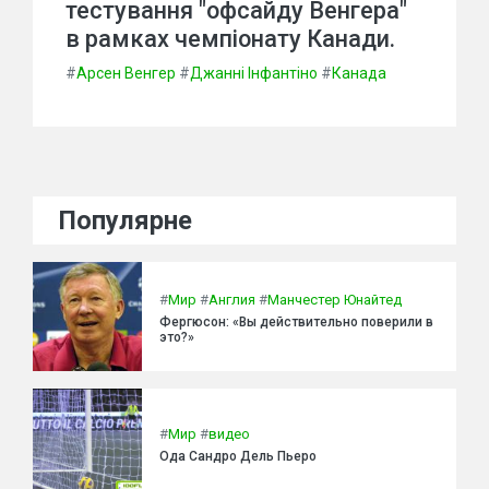
тестування "офсайду Венгера"
в рамках чемпіонату Канади.
#
Арсен Венгер
#
Джанні Інфантіно
#
Канада
Популярне
#
Мир
#
Англия
#
Манчестер Юнайтед
Фергюсон: «Вы действительно поверили в
это?»
#
Мир
#
видео
Ода Сандро Дель Пьеро