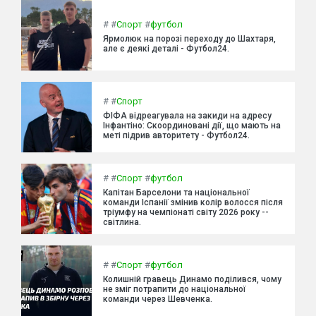
#
#
Спорт
#
футбол
Ярмолюк на порозі переходу до Шахтаря,
але є деякі деталі - Футбол24.
#
#
Спорт
ФІФА відреагувала на закиди на адресу
Інфантіно: Скоординовані дії, що мають на
меті підрив авторитету - Футбол24.
#
#
Спорт
#
футбол
Капітан Барселони та національної
команди Іспанії змінив колір волосся після
тріумфу на чемпіонаті світу 2026 року --
світлина.
#
#
Спорт
#
футбол
Колишній гравець Динамо поділився, чому
не зміг потрапити до національної
команди через Шевченка.