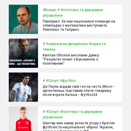
#
Бізнес
#
#
політика та державне
управління
Павлушко: За інші національні команди на
олімпіадах з математики виступають
Левченко та Галушко.
#
#
змагальна дисципліна
#
наука та
техніка
Капітан Оболоні висловив думку:
"Результат нічиєї з Буковиною є
позитивним".
#
#
Спорт
#
футбол
Де Пауль віддав свій гол на честь Мессі -
аргентинець підставив плече товаришу
після втрати батька - Футбол24
#
#
Спорт
#
політика та державне
управління
Шахтар має намір укласти угоду з братом
футболіста національної збірної України,