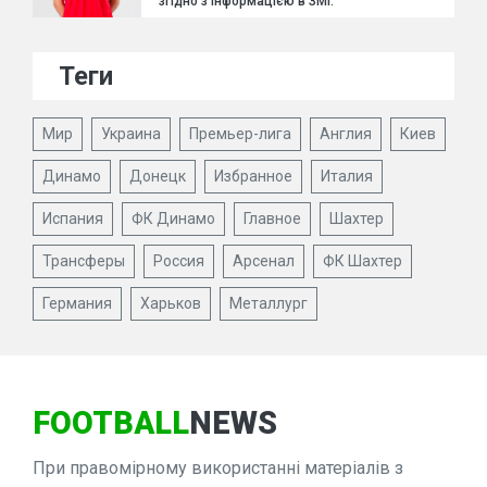
згідно з інформацією в ЗМІ.
Теги
Мир
Украина
Премьер-лига
Англия
Киев
Динамо
Донецк
Избранное
Италия
Испания
ФК Динамо
Главное
Шахтер
Трансферы
Россия
Арсенал
ФК Шахтер
Германия
Харьков
Металлург
FOOTBALL
NEWS
При правомірному використанні матеріалів з