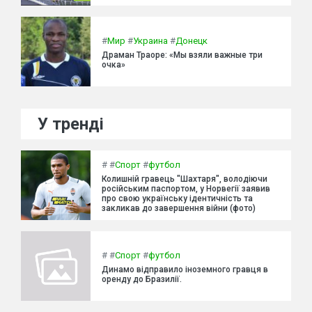
#
Мир
#
Украина
#
Донецк
Драман Траоре: «Мы взяли важные три
очка»
У тренді
#
#
Спорт
#
футбол
Колишній гравець "Шахтаря", володіючи
російським паспортом, у Норвегії заявив
про свою українську ідентичність та
закликав до завершення війни (фото)
#
#
Спорт
#
футбол
Динамо відправило іноземного гравця в
оренду до Бразилії.