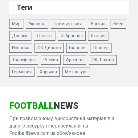
Теги
Мир
Украина
Премьер-лига
Англия
Киев
Динамо
Донецк
Избранное
Италия
Испания
ФК Динамо
Главное
Шахтер
Трансферы
Россия
Арсенал
ФК Шахтер
Германия
Харьков
Металлург
FOOTBALL
NEWS
При правомірному використанні матеріалів з
даного ресурсу гіперпосилання на
FootballNews.com.ua обов'язкове.