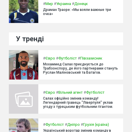
#
Мир
#
Украина
#
Донецк
Драман Траоре: «Мы взяли важные три
очка»
У тренді
#
Євро
#
Футболіст
#
Півзахисник
Мохаммед Салах приєднується до
Трабзонспору, де його партнерами стануть
Руслан Маліновський та Батагов.
#
Євро
#
Вільний агент
#
Футболіст
Салах офіційно змінив команду!
Легендарний гравець "Ліверпуля" уклав
угоду з турецьким футбольним гігантом.
#
Футболіст
#
Дніпро
#
Грузія (країна)
Український воротар змінив команду в