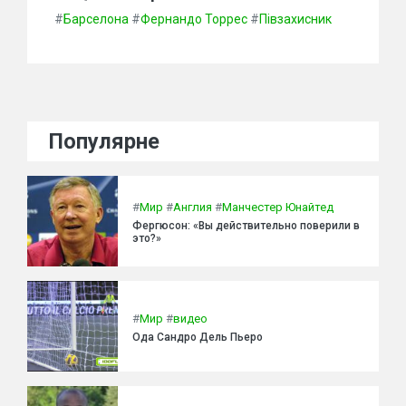
#
Барселона
#
Фернандо Торрес
#
Півзахисник
Популярне
#
Мир
#
Англия
#
Манчестер Юнайтед
Фергюсон: «Вы действительно поверили в
это?»
#
Мир
#
видео
Ода Сандро Дель Пьеро