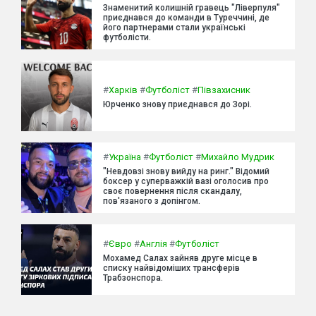
Знаменитий колишній гравець "Ліверпуля"
приєднався до команди в Туреччині, де
його партнерами стали українські
футболісти.
#
Харків
#
Футболіст
#
Півзахисник
Юрченко знову приєднався до Зорі.
#
Україна
#
Футболіст
#
Михайло Мудрик
"Невдовзі знову вийду на ринг." Відомий
боксер у суперважкій вазі оголосив про
своє повернення після скандалу,
пов'язаного з допінгом.
#
Євро
#
Англія
#
Футболіст
Мохамед Салах зайняв друге місце в
списку найвідоміших трансферів
Трабзонспора.