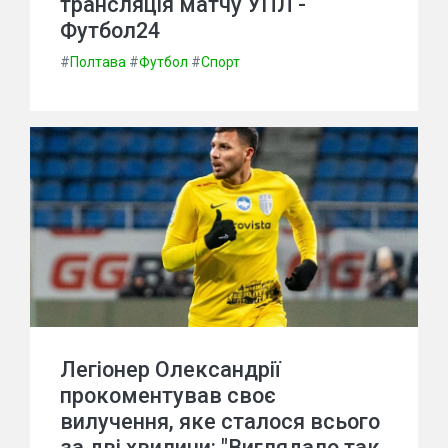
трансляція матчу УПЛ -
Футбол24
#
Полтава
#
Футбол
#
Спорт
Легіонер Олександрії
прокоментував своє
вилучення, яке сталося всього
за дві хвилини: "Виглядало так,