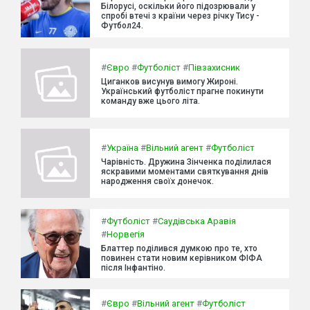
Білорусі, оскільки його підозрювали у
спробі втечі з країни через річку Тису -
Футбол24.
#
Євро
#
Футболіст
#
Півзахисник
Циганков висунув вимогу Жироні.
Український футболіст прагне покинути
команду вже цього літа.
#
Україна
#
Вільний агент
#
Футболіст
Чарівність. Дружина Зінченка поділилася
яскравими моментами святкування днів
народження своїх донечок.
#
Футболіст
#
Саудівська Аравія
#
Норвегія
Блаттер поділився думкою про те, хто
повинен стати новим керівником ФІФА
після Інфантіно.
#
Євро
#
Вільний агент
#
Футболіст