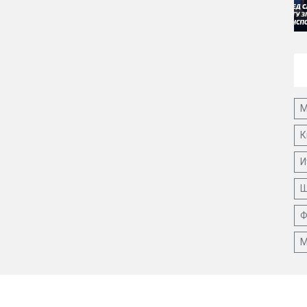
М
К
И
Ш
Ф
М