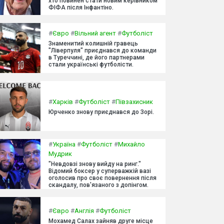
хто повинен стати новим керівником
ФІФА після Інфантіно.
#
Євро
#
Вільний агент
#
Футболіст
Знаменитий колишній гравець
"Ліверпуля" приєднався до команди
в Туреччині, де його партнерами
стали українські футболісти.
#
Харків
#
Футболіст
#
Півзахисник
Юрченко знову приєднався до Зорі.
#
Україна
#
Футболіст
#
Михайло
Мудрик
"Невдовзі знову вийду на ринг."
Відомий боксер у суперважкій вазі
оголосив про своє повернення після
скандалу, пов'язаного з допінгом.
#
Євро
#
Англія
#
Футболіст
Мохамед Салах зайняв друге місце