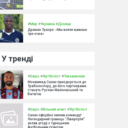
#
Мир
#
Украина
#
Донецк
Драман Траоре: «Мы взяли важные
три очка»
У тренді
#
Євро
#
Футболіст
#
Півзахисник
Мохаммед Салах приєднується до
Трабзонспору, де його партнерами
стануть Руслан Маліновський та
Батагов.
#
Євро
#
Вільний агент
#
Футболіст
Салах офіційно змінив команду!
Легендарний гравець "Ліверпуля"
уклав угоду з турецьким
футбольним гігантом.