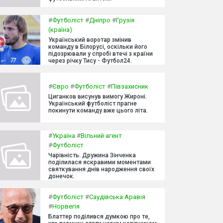
#
Футболіст
#
Дніпро
#
Грузія
(країна)
Український воротар змінив
команду в Білорусі, оскільки його
підозрювали у спробі втечі з країни
через річку Тису - Футбол24.
#
Євро
#
Футболіст
#
Півзахисник
Циганков висунув вимогу Жироні.
Український футболіст прагне
покинути команду вже цього літа.
#
Україна
#
Вільний агент
#
Футболіст
Чарівність. Дружина Зінченка
поділилася яскравими моментами
святкування днів народження своїх
донечок.
#
Футболіст
#
Саудівська Аравія
#
Норвегія
Блаттер поділився думкою про те,