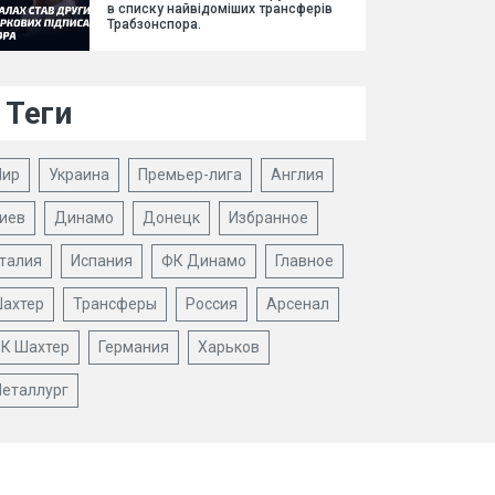
в списку найвідоміших трансферів
Трабзонспора.
Теги
ир
Украина
Премьер-лига
Англия
иев
Динамо
Донецк
Избранное
талия
Испания
ФК Динамо
Главное
ахтер
Трансферы
Россия
Арсенал
К Шахтер
Германия
Харьков
еталлург