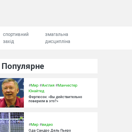
спортивний
змагальна
захід
дисципліна
Популярне
#
Мир
#
Англия
#
Манчестер
Юнайтед
Фергюсон: «Вы действительно
поверили в это?»
#
Мир
#
видео
Ода Сандро Дель Пьеро