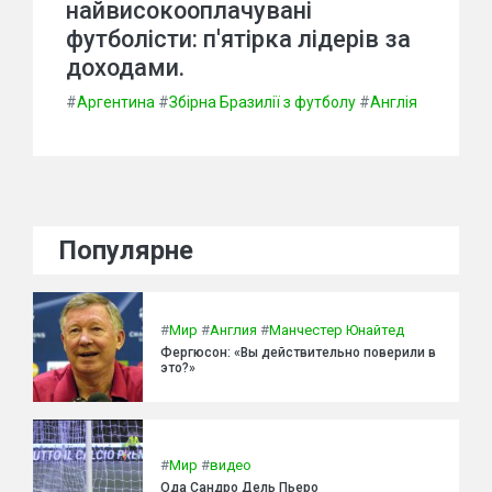
найвисокооплачувані
футболісти: п'ятірка лідерів за
доходами.
#
Аргентина
#
Збірна Бразилії з футболу
#
Англія
Популярне
#
Мир
#
Англия
#
Манчестер Юнайтед
Фергюсон: «Вы действительно поверили в
это?»
#
Мир
#
видео
Ода Сандро Дель Пьеро