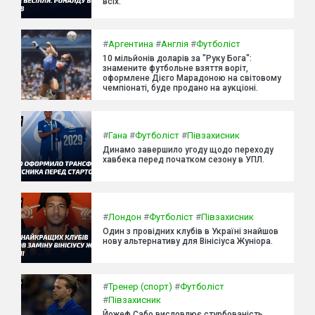
всіх.
#
Аргентина
#
Англія
#
Футболіст
10 мільйонів доларів за "Руку Бога":
знамените футбольне взяття воріт,
оформлене Дієго Марадоною на світовому
чемпіонаті, буде продано на аукціоні.
#
Гана
#
Футболіст
#
Півзахисник
Динамо завершило угоду щодо переходу
хавбека перед початком сезону в УПЛ.
#
Лондон
#
Футболіст
#
Півзахисник
Один з провідних клубів в Україні знайшов
нову альтернативу для Вінісіуса Жуніора.
#
Тренер (спорт)
#
Футболіст
#
Півзахисник
Йожеф Сабо висловлює стурбованість