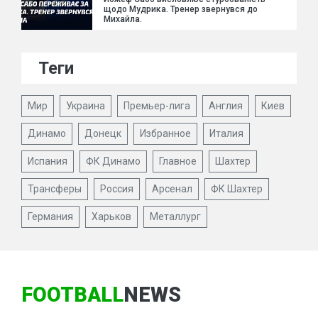
щодо Мудрика. Тренер звернувся до
Михайла.
Теги
Мир
Украина
Премьер-лига
Англия
Киев
Динамо
Донецк
Избранное
Италия
Испания
ФК Динамо
Главное
Шахтер
Трансферы
Россия
Арсенал
ФК Шахтер
Германия
Харьков
Металлург
FOOTBALL
NEWS