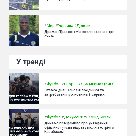
#
Мир
#
Украина
#
Донецк
Драман Траоре: «Мы взяли важные три
очка»
У тренді
#
Футбол
#
Спорт
#
ФК «Динамо» (Київ)
Ставка дня: Основні поєдинки та
затребувані прогнози на 9 серпня.
#
Футбол
#
Документ
#
Леонід Буряк
Динамо повідомило про укладення
офіційної угоди відразу після зустрічі з
Карабахом.