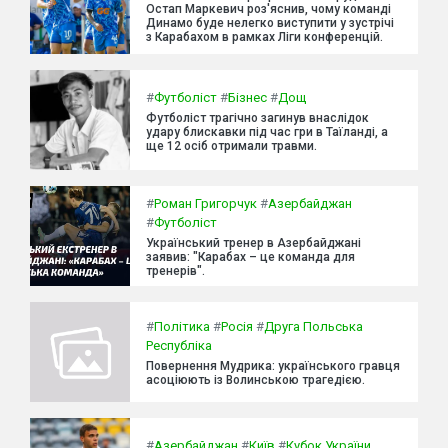
Остап Маркевич роз'яснив, чому команді
Динамо буде нелегко виступити у зустрічі
з Карабахом в рамках Ліги конференцій.
#
Футболіст
#
Бізнес
#
Дощ
Футболіст трагічно загинув внаслідок
удару блискавки під час гри в Таїланді, а
ще 12 осіб отримали травми.
#
Роман Григорчук
#
Азербайджан
#
Футболіст
Український тренер в Азербайджані
заявив: "Карабах – це команда для
тренерів".
#
Політика
#
Росія
#
Друга Польська
Республіка
Повернення Мудрика: українського гравця
асоціюють із Волинською трагедією.
#
Азербайджан
#
Київ
#
Кубок України