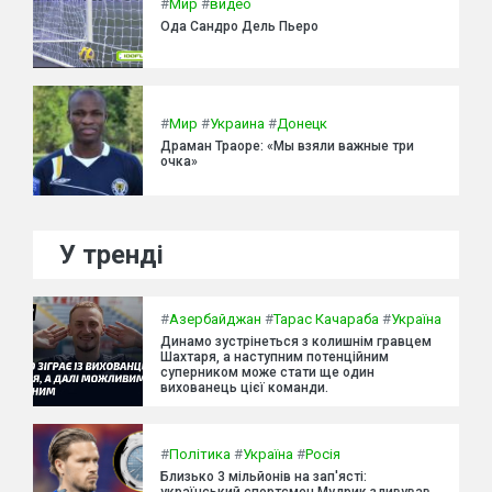
#
Мир
#
видео
Ода Сандро Дель Пьеро
#
Мир
#
Украина
#
Донецк
Драман Траоре: «Мы взяли важные три
очка»
У тренді
#
Азербайджан
#
Тарас Качараба
#
Україна
Динамо зустрінеться з колишнім гравцем
Шахтаря, а наступним потенційним
суперником може стати ще один
вихованець цієї команди.
#
Політика
#
Україна
#
Росія
Близько 3 мільйонів на зап'ясті:
український спортсмен Мудрик здивував