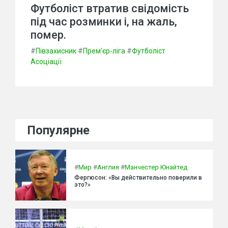
Футболіст втратив свідомість
під час розминки і, на жаль,
помер.
#
Півзахисник
#
Прем'єр-ліга
#
Футболіст
Асоціації
Популярне
#
Мир
#
Англия
#
Манчестер Юнайтед
Фергюсон: «Вы действительно поверили в
это?»