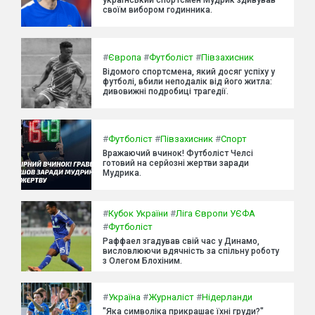
своїм вибором годинника.
#
Європа
#
Футболіст
#
Півзахисник
Відомого спортсмена, який досяг успіху у
футболі, вбили неподалік від його житла:
дивовижні подробиці трагедії.
#
Футболіст
#
Півзахисник
#
Спорт
Вражаючий вчинок! Футболіст Челсі
готовий на серйозні жертви заради
Мудрика.
#
Кубок України
#
Ліга Європи УЄФА
#
Футболіст
Раффаел згадував свій час у Динамо,
висловлюючи вдячність за спільну роботу
з Олегом Блохіним.
#
Україна
#
Журналіст
#
Нідерланди
"Яка символіка прикрашає їхні груди?"