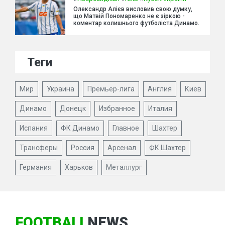
Олександр Алієв висловив свою думку,
що Матвій Пономаренко не є зіркою -
коментар колишнього футболіста Динамо.
Теги
Мир
Украина
Премьер-лига
Англия
Киев
Динамо
Донецк
Избранное
Италия
Испания
ФК Динамо
Главное
Шахтер
Трансферы
Россия
Арсенал
ФК Шахтер
Германия
Харьков
Металлург
FOOTBALL
NEWS