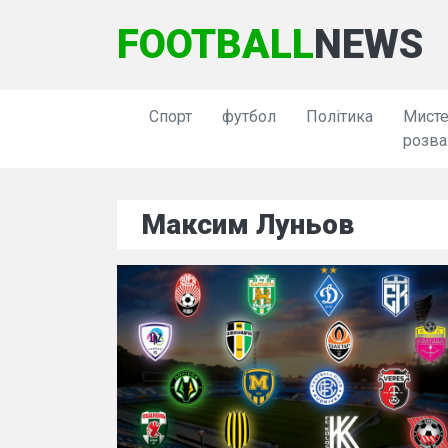
FOOTBALL
NEWS
Спорт
футбол
Політика
Мисте
розва
Максим Луньов