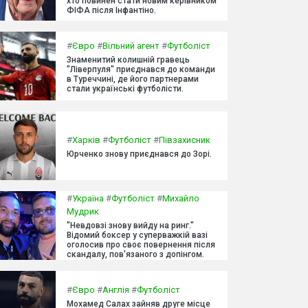
хто повинен стати новим керівником
ФІФА після Інфантіно.
#
Євро
#
Вільний агент
#
Футболіст
Знаменитий колишній гравець
"Ліверпуля" приєднався до команди
в Туреччині, де його партнерами
стали українські футболісти.
#
Харків
#
Футболіст
#
Півзахисник
Юрченко знову приєднався до Зорі.
#
Україна
#
Футболіст
#
Михайло
Мудрик
"Невдовзі знову вийду на ринг."
Відомий боксер у суперважкій вазі
оголосив про своє повернення після
скандалу, пов'язаного з допінгом.
#
Євро
#
Англія
#
Футболіст
Мохамед Салах зайняв друге місце