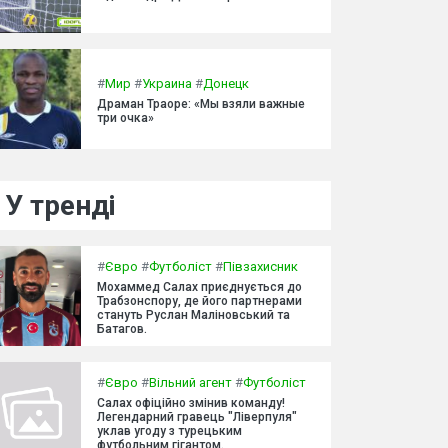
#
Мир
#
Украина
#
Донецк
Драман Траоре: «Мы взяли важные
три очка»
У тренді
#
Євро
#
Футболіст
#
Півзахисник
Мохаммед Салах приєднується до
Трабзонспору, де його партнерами
стануть Руслан Маліновський та
Батагов.
#
Євро
#
Вільний агент
#
Футболіст
Салах офіційно змінив команду!
Легендарний гравець "Ліверпуля"
уклав угоду з турецьким
футбольним гігантом.