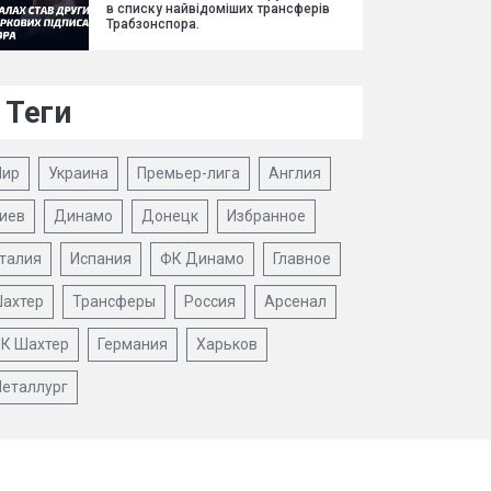
в списку найвідоміших трансферів
Трабзонспора.
Теги
ир
Украина
Премьер-лига
Англия
иев
Динамо
Донецк
Избранное
талия
Испания
ФК Динамо
Главное
ахтер
Трансферы
Россия
Арсенал
К Шахтер
Германия
Харьков
еталлург