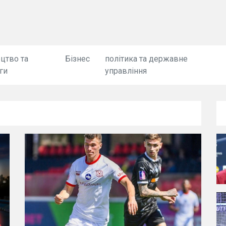
цтво та
Бізнес
політика та державне
ги
управління