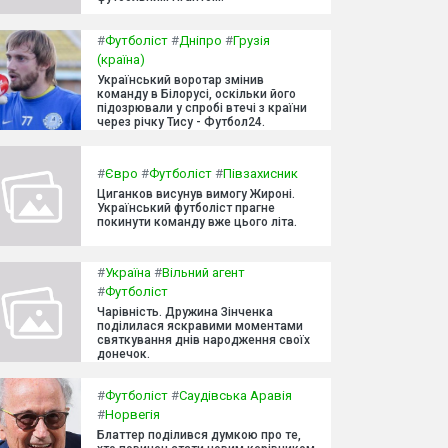
#
Футболіст
#
Дніпро
#
Грузія
(країна)
Український воротар змінив
команду в Білорусі, оскільки його
підозрювали у спробі втечі з країни
через річку Тису - Футбол24.
#
Євро
#
Футболіст
#
Півзахисник
Циганков висунув вимогу Жироні.
Український футболіст прагне
покинути команду вже цього літа.
#
Україна
#
Вільний агент
#
Футболіст
Чарівність. Дружина Зінченка
поділилася яскравими моментами
святкування днів народження своїх
донечок.
#
Футболіст
#
Саудівська Аравія
#
Норвегія
Блаттер поділився думкою про те,