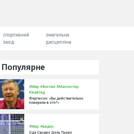
спортивний
змагальна
захід
дисципліна
Популярне
#
Мир
#
Англия
#
Манчестер
Юнайтед
Фергюсон: «Вы действительно
поверили в это?»
#
Мир
#
видео
Ода Сандро Дель Пьеро