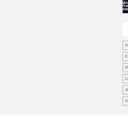
М
К
И
Ш
Ф
М