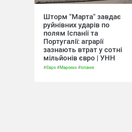
Шторм "Марта" завдає
руйнівних ударів по
полям Іспанії та
Португалії: аграрії
зазнають втрат у сотні
мільйонів євро | УНН
#
Євро
#
Марокко
#
Іспанія