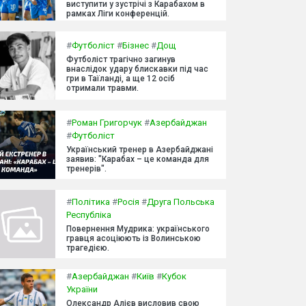
виступити у зустрічі з Карабахом в
рамках Ліги конференцій.
#
Футболіст
#
Бізнес
#
Дощ
Футболіст трагічно загинув
внаслідок удару блискавки під час
гри в Таїланді, а ще 12 осіб
отримали травми.
#
Роман Григорчук
#
Азербайджан
#
Футболіст
Український тренер в Азербайджані
заявив: "Карабах – це команда для
тренерів".
#
Політика
#
Росія
#
Друга Польська
Республіка
Повернення Мудрика: українського
гравця асоціюють із Волинською
трагедією.
#
Азербайджан
#
Київ
#
Кубок
України
Олександр Алієв висловив свою