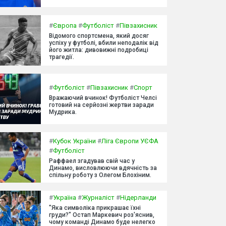
#
Європа
#
Футболіст
#
Півзахисник
Відомого спортсмена, який досяг
успіху у футболі, вбили неподалік від
його житла: дивовижні подробиці
трагедії.
#
Футболіст
#
Півзахисник
#
Спорт
Вражаючий вчинок! Футболіст Челсі
готовий на серйозні жертви заради
Мудрика.
#
Кубок України
#
Ліга Європи УЄФА
#
Футболіст
Раффаел згадував свій час у
Динамо, висловлюючи вдячність за
спільну роботу з Олегом Блохіним.
#
Україна
#
Журналіст
#
Нідерланди
"Яка символіка прикрашає їхні
груди?" Остап Маркевич роз'яснив,
чому команді Динамо буде нелегко