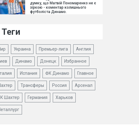
думку, що Матвій Пономаренко не є
зіркою - коментар колишнього
футболіста Динамо.
Теги
ир
Украина
Премьер-лига
Англия
иев
Динамо
Донецк
Избранное
талия
Испания
ФК Динамо
Главное
ахтер
Трансферы
Россия
Арсенал
К Шахтер
Германия
Харьков
еталлург