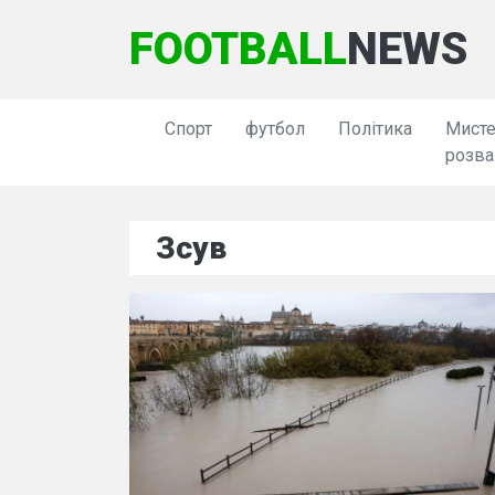
FOOTBALL
NEWS
Спорт
футбол
Політика
Мисте
розва
Зсув