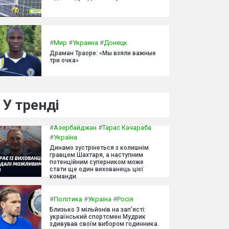
#
Мир
#
Украина
#
Донецк
Драман Траоре: «Мы взяли важные
три очка»
У тренді
#
Азербайджан
#
Тарас Качараба
#
Україна
Динамо зустрінеться з колишнім
гравцем Шахтаря, а наступним
потенційним суперником може
стати ще один вихованець цієї
команди.
#
Політика
#
Україна
#
Росія
Близько 3 мільйонів на зап'ясті:
український спортсмен Мудрик
здивував своїм вибором годинника.