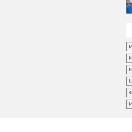
М
К
И
Ш
Ф
М