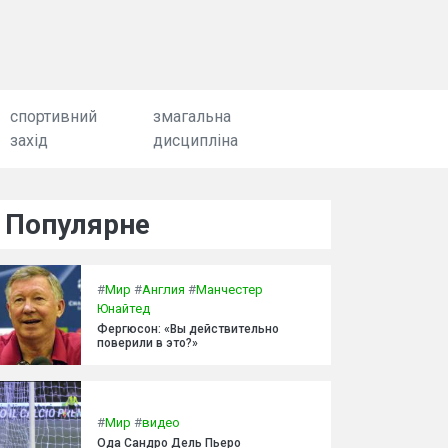
спортивний
змагальна
захід
дисципліна
Популярне
#
Мир
#
Англия
#
Манчестер
Юнайтед
Фергюсон: «Вы действительно
поверили в это?»
#
Мир
#
видео
Ода Сандро Дель Пьеро