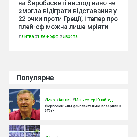
на Євробаскеті несподівано не
змогла відіграти відставання у
22 очки проти Греції, і тепер про
плей-оф можна лише мріяти.
#
Литва
#
Плей-офф
#
Європа
Популярне
#
Мир
#
Англия
#
Манчестер Юнайтед
Фергюсон: «Вы действительно поверили в
это?»