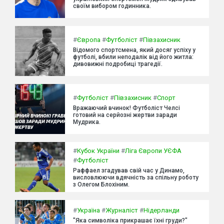
своїм вибором годинника.
#
Європа
#
Футболіст
#
Півзахисник
Відомого спортсмена, який досяг успіху у
футболі, вбили неподалік від його житла:
дивовижні подробиці трагедії.
#
Футболіст
#
Півзахисник
#
Спорт
Вражаючий вчинок! Футболіст Челсі
готовий на серйозні жертви заради
Мудрика.
#
Кубок України
#
Ліга Європи УЄФА
#
Футболіст
Раффаел згадував свій час у Динамо,
висловлюючи вдячність за спільну роботу
з Олегом Блохіним.
#
Україна
#
Журналіст
#
Нідерланди
"Яка символіка прикрашає їхні груди?"