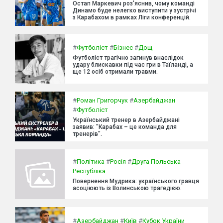
Остап Маркевич роз'яснив, чому команді
Динамо буде нелегко виступити у зустрічі
з Карабахом в рамках Ліги конференцій.
#
Футболіст
#
Бізнес
#
Дощ
Футболіст трагічно загинув внаслідок
удару блискавки під час гри в Таїланді, а
ще 12 осіб отримали травми.
#
Роман Григорчук
#
Азербайджан
#
Футболіст
Український тренер в Азербайджані
заявив: "Карабах – це команда для
тренерів".
#
Політика
#
Росія
#
Друга Польська
Республіка
Повернення Мудрика: українського гравця
асоціюють із Волинською трагедією.
#
Азербайджан
#
Київ
#
Кубок України