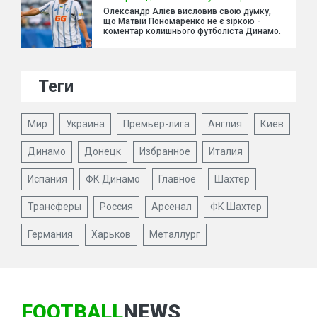
Олександр Алієв висловив свою думку,
що Матвій Пономаренко не є зіркою -
коментар колишнього футболіста Динамо.
Теги
Мир
Украина
Премьер-лига
Англия
Киев
Динамо
Донецк
Избранное
Италия
Испания
ФК Динамо
Главное
Шахтер
Трансферы
Россия
Арсенал
ФК Шахтер
Германия
Харьков
Металлург
FOOTBALL
NEWS