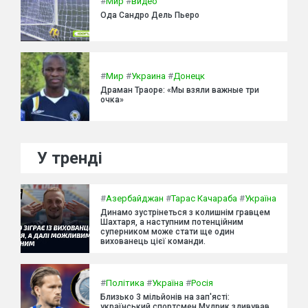
#
Мир
#
видео
Ода Сандро Дель Пьеро
#
Мир
#
Украина
#
Донецк
Драман Траоре: «Мы взяли важные три
очка»
У тренді
#
Азербайджан
#
Тарас Качараба
#
Україна
Динамо зустрінеться з колишнім гравцем
Шахтаря, а наступним потенційним
суперником може стати ще один
вихованець цієї команди.
#
Політика
#
Україна
#
Росія
Близько 3 мільйонів на зап'ясті:
український спортсмен Мудрик здивував