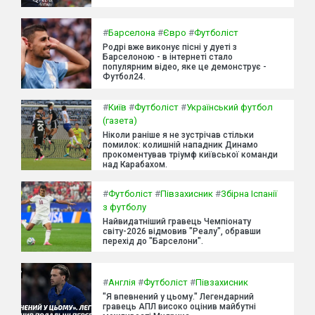
#
Барселона
#
Євро
#
Футболіст
Родрі вже виконує пісні у дуеті з
Барселоною - в інтернеті стало
популярним відео, яке це демонструє -
Футбол24.
#
Київ
#
Футболіст
#
Український футбол
(газета)
Ніколи раніше я не зустрічав стільки
помилок: колишній нападник Динамо
прокоментував тріумф київської команди
над Карабахом.
#
Футболіст
#
Півзахисник
#
Збірна Іспанії
з футболу
Найвидатніший гравець Чемпіонату
світу-2026 відмовив "Реалу", обравши
перехід до "Барселони".
#
Англія
#
Футболіст
#
Півзахисник
"Я впевнений у цьому." Легендарний
гравець АПЛ високо оцінив майбутні