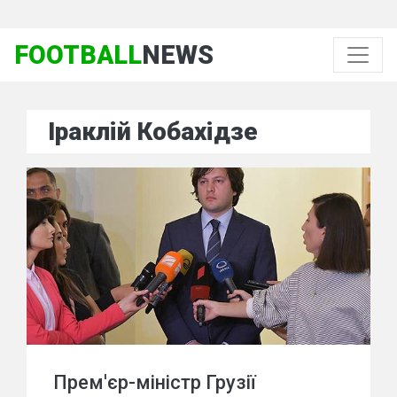
FOOTBALL
NEWS
Іраклій Кобахідзе
Прем'єр-міністр Грузії