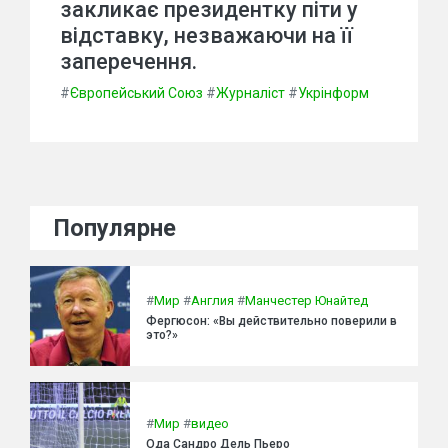
закликає президентку піти у
відставку, незважаючи на її
заперечення.
#
Європейський Союз
#
Журналіст
#
Укрінформ
Популярне
#
Мир
#
Англия
#
Манчестер Юнайтед
Фергюсон: «Вы действительно поверили в
это?»
#
Мир
#
видео
Ода Сандро Дель Пьеро