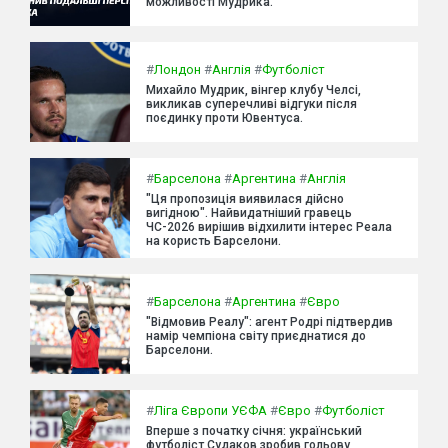
можливості Мудрика.
#
Лондон
#
Англія
#
Футболіст
Михайло Мудрик, вінгер клубу Челсі,
викликав суперечливі відгуки після
поєдинку проти Ювентуса.
#
Барселона
#
Аргентина
#
Англія
"Ця пропозиція виявилася дійсно
вигідною". Найвидатніший гравець
ЧС-2026 вирішив відхилити інтерес Реала
на користь Барселони.
#
Барселона
#
Аргентина
#
Євро
"Відмовив Реалу": агент Родрі підтвердив
намір чемпіона світу приєднатися до
Барселони.
#
Ліга Європи УЄФА
#
Євро
#
Футболіст
Вперше з початку січня: український
футболіст Судаков зробив гольову