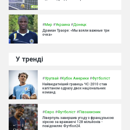
#
Мир
#
Украина
#
Донецк
Драман Траоре: «Мы взяли важные три
очка»
У тренді
#
Уругвай
#
Кубок Америки
#
Футболіст
Найвидатніший гравець ЧС-2010 став
капітаном одразу двох національних
команд.
#
Євро
#
Футболіст
#
Півзахисник
Ліверпуль завершив угоду з французькою
зіркою за вражаючі 128 мільйонів -
повідомляє Футбол24.