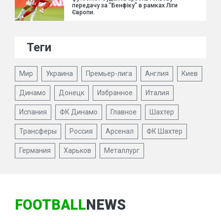
передачу за "Бенфіку" в рамках Ліги
Європи.
Теги
Мир
Украина
Премьер-лига
Англия
Киев
Динамо
Донецк
Избранное
Италия
Испания
ФК Динамо
Главное
Шахтер
Трансферы
Россия
Арсенал
ФК Шахтер
Германия
Харьков
Металлург
FOOTBALL
NEWS