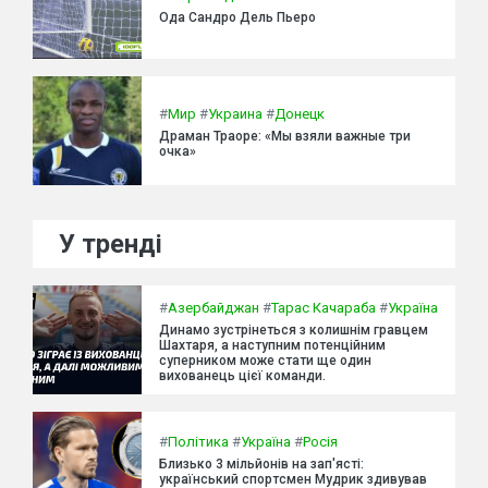
Ода Сандро Дель Пьеро
#
Мир
#
Украина
#
Донецк
Драман Траоре: «Мы взяли важные три
очка»
У тренді
#
Азербайджан
#
Тарас Качараба
#
Україна
Динамо зустрінеться з колишнім гравцем
Шахтаря, а наступним потенційним
суперником може стати ще один
вихованець цієї команди.
#
Політика
#
Україна
#
Росія
Близько 3 мільйонів на зап'ясті:
український спортсмен Мудрик здивував