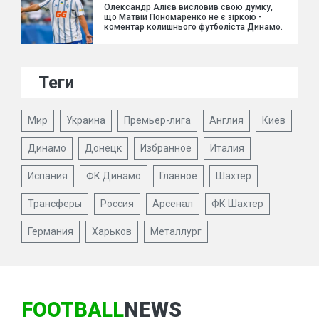
Олександр Алієв висловив свою думку,
що Матвій Пономаренко не є зіркою -
коментар колишнього футболіста Динамо.
Теги
Мир
Украина
Премьер-лига
Англия
Киев
Динамо
Донецк
Избранное
Италия
Испания
ФК Динамо
Главное
Шахтер
Трансферы
Россия
Арсенал
ФК Шахтер
Германия
Харьков
Металлург
FOOTBALL
NEWS