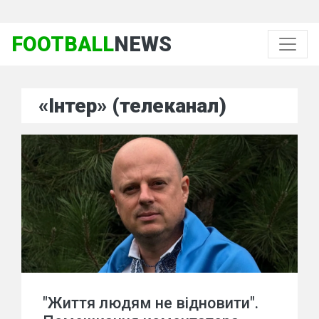
FOOTBALL
NEWS
«Інтер» (телеканал)
"Життя людям не відновити".