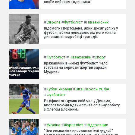
своїм вибором годинника.
#
Європа
#
Футболіст
#
Півзахисник
Відомого спортсмена, який досяг успіху у
футболі, вбили неподалік від його житла:
дивовижні подробиці трагедії.
#
Футболіст
#
Півзахисник
#
Спорт
Вражаючий вчинок! Футболіст Челсі
готовий на серйозні жертви заради
Мудрика.
#
Кубок України
#
Ліга Європи УЄФА
#
Футболіст
Раффаел згадував свій час у Динамо,
висловлюючи вдячність за спільну роботу
з Олегом Блохіним.
#
Україна
#
Журналіст
#
Нідерланди
"Яка символіка прикрашає їхні груди?"