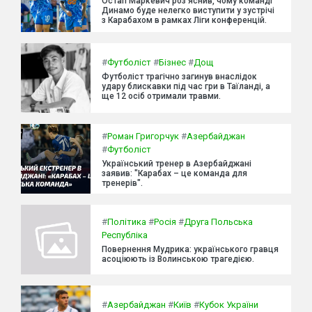
Остап Маркевич роз'яснив, чому команді
Динамо буде нелегко виступити у зустрічі
з Карабахом в рамках Ліги конференцій.
#
Футболіст
#
Бізнес
#
Дощ
Футболіст трагічно загинув внаслідок
удару блискавки під час гри в Таїланді, а
ще 12 осіб отримали травми.
#
Роман Григорчук
#
Азербайджан
#
Футболіст
Український тренер в Азербайджані
заявив: "Карабах – це команда для
тренерів".
#
Політика
#
Росія
#
Друга Польська
Республіка
Повернення Мудрика: українського гравця
асоціюють із Волинською трагедією.
#
Азербайджан
#
Київ
#
Кубок України