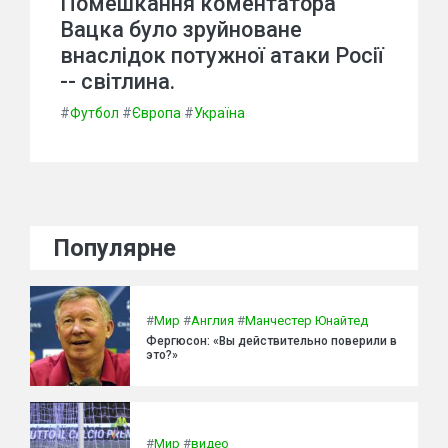
Помешкання коментатора
Вацка було зруйноване
внаслідок потужної атаки Росії
-- світлина.
#
Футбол
#
Європа
#
Україна
Популярне
#
Мир
#
Англия
#
Манчестер Юнайтед
Фергюсон: «Вы действительно поверили в
это?»
#
Мир
#
видео