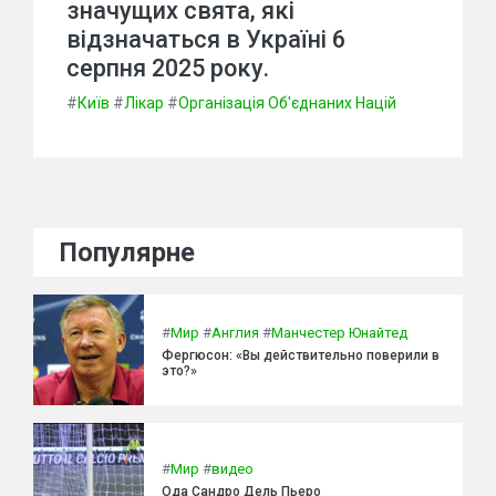
значущих свята, які
відзначаться в Україні 6
серпня 2025 року.
#
Київ
#
Лікар
#
Організація Об'єднаних Націй
Популярне
#
Мир
#
Англия
#
Манчестер Юнайтед
Фергюсон: «Вы действительно поверили в
это?»
#
Мир
#
видео
Ода Сандро Дель Пьеро