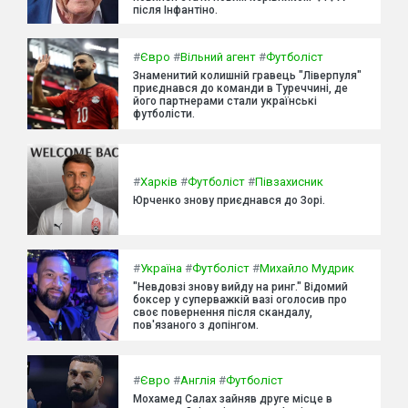
після Інфантіно.
#
Євро
#
Вільний агент
#
Футболіст
Знаменитий колишній гравець "Ліверпуля"
приєднався до команди в Туреччині, де
його партнерами стали українські
футболісти.
#
Харків
#
Футболіст
#
Півзахисник
Юрченко знову приєднався до Зорі.
#
Україна
#
Футболіст
#
Михайло Мудрик
"Невдовзі знову вийду на ринг." Відомий
боксер у суперважкій вазі оголосив про
своє повернення після скандалу,
пов'язаного з допінгом.
#
Євро
#
Англія
#
Футболіст
Мохамед Салах зайняв друге місце в