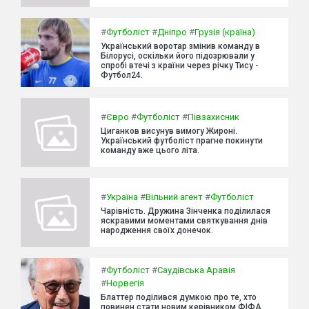
#
Футболіст
#
Дніпро
#
Грузія (країна)
Український воротар змінив команду в
Білорусі, оскільки його підозрювали у
спробі втечі з країни через річку Тису -
Футбол24.
#
Євро
#
Футболіст
#
Півзахисник
Циганков висунув вимогу Жироні.
Український футболіст прагне покинути
команду вже цього літа.
#
Україна
#
Вільний агент
#
Футболіст
Чарівність. Дружина Зінченка поділилася
яскравими моментами святкування днів
народження своїх донечок.
#
Футболіст
#
Саудівська Аравія
#
Норвегія
Блаттер поділився думкою про те, хто
повинен стати новим керівником ФІФА