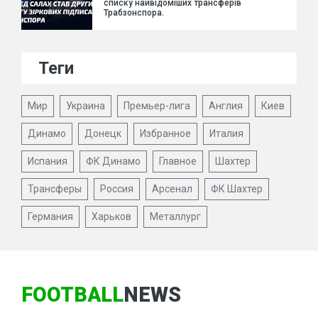
списку найвідоміших трансферів
Трабзонспора.
Теги
Мир
Украина
Премьер-лига
Англия
Киев
Динамо
Донецк
Избранное
Италия
Испания
ФК Динамо
Главное
Шахтер
Трансферы
Россия
Арсенал
ФК Шахтер
Германия
Харьков
Металлург
FOOTBALL
NEWS