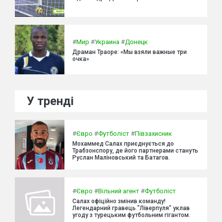
#
Мир
#
Украина
#
Донецк
Драман Траоре: «Мы взяли важные три
очка»
У тренді
#
Євро
#
Футболіст
#
Півзахисник
Мохаммед Салах приєднується до
Трабзонспору, де його партнерами стануть
Руслан Маліновський та Батагов.
#
Євро
#
Вільний агент
#
Футболіст
Салах офіційно змінив команду!
Легендарний гравець "Ліверпуля" уклав
угоду з турецьким футбольним гігантом.