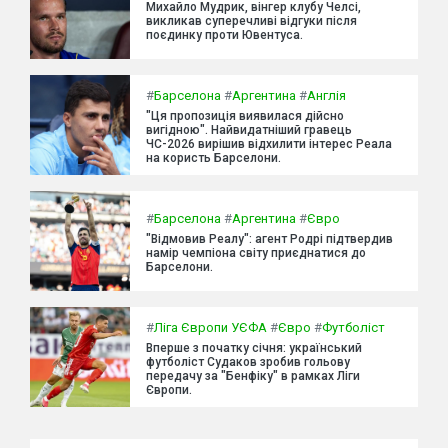
Михайло Мудрик, вінгер клубу Челсі,
викликав суперечливі відгуки після
поєдинку проти Ювентуса.
#
Барселона
#
Аргентина
#
Англія
"Ця пропозиція виявилася дійсно
вигідною". Найвидатніший гравець
ЧС-2026 вирішив відхилити інтерес Реала
на користь Барселони.
#
Барселона
#
Аргентина
#
Євро
"Відмовив Реалу": агент Родрі підтвердив
намір чемпіона світу приєднатися до
Барселони.
#
Ліга Європи УЄФА
#
Євро
#
Футболіст
Вперше з початку січня: український
футболіст Судаков зробив гольову
передачу за "Бенфіку" в рамках Ліги
Європи.