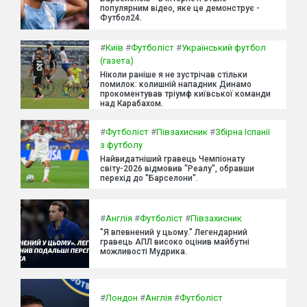
популярним відео, яке це демонструє -
Футбол24.
#
Київ
#
Футболіст
#
Український футбол
(газета)
Ніколи раніше я не зустрічав стільки
помилок: колишній нападник Динамо
прокоментував тріумф київської команди
над Карабахом.
#
Футболіст
#
Півзахисник
#
Збірна Іспанії
з футболу
Найвидатніший гравець Чемпіонату
світу-2026 відмовив "Реалу", обравши
перехід до "Барселони".
#
Англія
#
Футболіст
#
Півзахисник
"Я впевнений у цьому." Легендарний
гравець АПЛ високо оцінив майбутні
можливості Мудрика.
#
Лондон
#
Англія
#
Футболіст