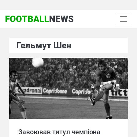
FOOTBALL
NEWS
Гельмут Шен
Завоював титул чемпіона