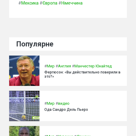
#
Мексика
#
Європа
#
Німеччина
Популярне
#
Мир
#
Англия
#
Манчестер Юнайтед
Фергюсон: «Вы действительно поверили в
это?»
#
Мир
#
видео
Ода Сандро Дель Пьеро