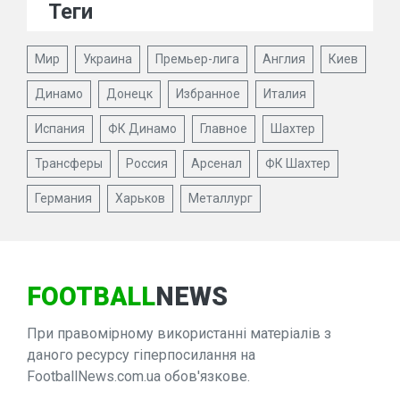
Теги
Мир
Украина
Премьер-лига
Англия
Киев
Динамо
Донецк
Избранное
Италия
Испания
ФК Динамо
Главное
Шахтер
Трансферы
Россия
Арсенал
ФК Шахтер
Германия
Харьков
Металлург
FOOTBALL
NEWS
При правомірному використанні матеріалів з
даного ресурсу гіперпосилання на
FootballNews.com.ua обов'язкове.