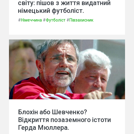
світу: пішов з життя видатний
німецький футболіст.
#
Німеччина
#
Футболіст
#
Півзахисник
Блохін або Шевченко?
Відкриття позаземного істоти
Герда Мюллера.