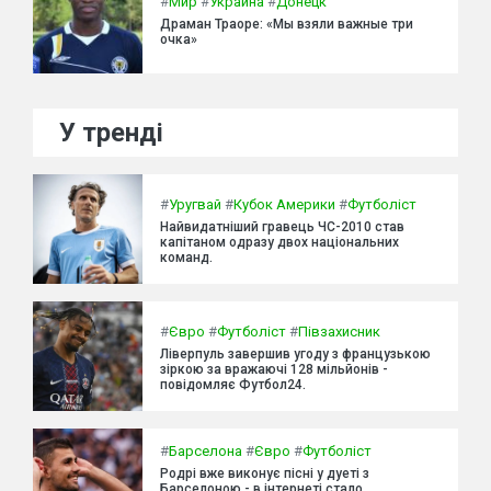
#
Мир
#
Украина
#
Донецк
Драман Траоре: «Мы взяли важные три
очка»
У тренді
#
Уругвай
#
Кубок Америки
#
Футболіст
Найвидатніший гравець ЧС-2010 став
капітаном одразу двох національних
команд.
#
Євро
#
Футболіст
#
Півзахисник
Ліверпуль завершив угоду з французькою
зіркою за вражаючі 128 мільйонів -
повідомляє Футбол24.
#
Барселона
#
Євро
#
Футболіст
Родрі вже виконує пісні у дуеті з
Барселоною - в інтернеті стало