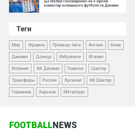
що Матвій Пономаренко не є зіркою -
коментар колишнього футболіста Динамо.
Теги
Мир
Украина
Премьер-лига
Англия
Киев
Динамо
Донецк
Избранное
Италия
Испания
ФК Динамо
Главное
Шахтер
Трансферы
Россия
Арсенал
ФК Шахтер
Германия
Харьков
Металлург
FOOTBALL
NEWS