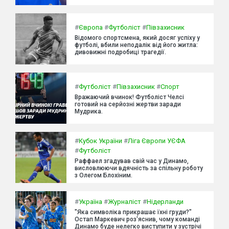
#
Європа
#
Футболіст
#
Півзахисник
Відомого спортсмена, який досяг успіху у
футболі, вбили неподалік від його житла:
дивовижні подробиці трагедії.
#
Футболіст
#
Півзахисник
#
Спорт
Вражаючий вчинок! Футболіст Челсі
готовий на серйозні жертви заради
Мудрика.
#
Кубок України
#
Ліга Європи УЄФА
#
Футболіст
Раффаел згадував свій час у Динамо,
висловлюючи вдячність за спільну роботу
з Олегом Блохіним.
#
Україна
#
Журналіст
#
Нідерланди
"Яка символіка прикрашає їхні груди?"
Остап Маркевич роз'яснив, чому команді
Динамо буде нелегко виступити у зустрічі