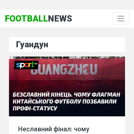
FOOTBALL
NEWS
Гуандун
Неславний фінал: чому