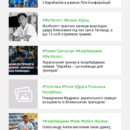
з Карабахом в рамках Ліги конференцій.
#
Футболіст
#
Бізнес
#
Дощ
Футболіст трагічно загинув внаслідок
удару блискавки під час гри в Таїланді, а
ще 12 осіб отримали травми.
#
Роман Григорчук
#
Азербайджан
#
Футболіст
Український тренер в Азербайджані
заявив: "Карабах – це команда для
тренерів".
#
Політика
#
Росія
#
Друга Польська
Республіка
Повернення Мудрика: українського гравця
асоціюють із Волинською трагедією.
#
Азербайджан
#
Київ
#
Кубок України
Олександр Алієв висловив свою думку,