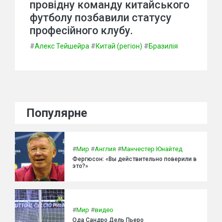
провідну команду китайського
футболу позбавили статусу
професійного клубу.
#
Алекс Тейшейра
#
Китай (регіон)
#
Бразилія
Популярне
#
Мир
#
Англия
#
Манчестер Юнайтед
Фергюсон: «Вы действительно поверили в
это?»
#
Мир
#
видео
Ода Сандро Дель Пьеро