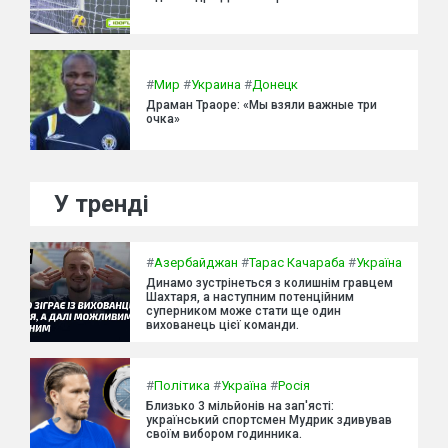
#
Мир
#
Украина
#
Донецк
Драман Траоре: «Мы взяли важные три
очка»
У тренді
#
Азербайджан
#
Тарас Качараба
#
Україна
Динамо зустрінеться з колишнім гравцем
Шахтаря, а наступним потенційним
суперником може стати ще один
вихованець цієї команди.
#
Політика
#
Україна
#
Росія
Близько 3 мільйонів на зап'ясті:
український спортсмен Мудрик здивував
своїм вибором годинника.