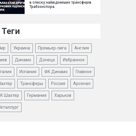
в списку найвідоміших трансферів
Трабзонспора.
Теги
ир
Украина
Премьер-лига
Англия
иев
Динамо
Донецк
Избранное
талия
Испания
ФК Динамо
Главное
ахтер
Трансферы
Россия
Арсенал
К Шахтер
Германия
Харьков
еталлург