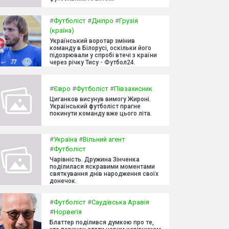
#
Футболіст
#
Дніпро
#
Грузія
(країна)
Український воротар змінив
команду в Білорусі, оскільки його
підозрювали у спробі втечі з країни
через річку Тису - Футбол24.
#
Євро
#
Футболіст
#
Півзахисник
Циганков висунув вимогу Жироні.
Український футболіст прагне
покинути команду вже цього літа.
#
Україна
#
Вільний агент
#
Футболіст
Чарівність. Дружина Зінченка
поділилася яскравими моментами
святкування днів народження своїх
донечок.
#
Футболіст
#
Саудівська Аравія
#
Норвегія
Блаттер поділився думкою про те,