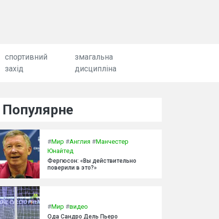
спортивний
змагальна
захід
дисципліна
Популярне
#
Мир
#
Англия
#
Манчестер
Юнайтед
Фергюсон: «Вы действительно
поверили в это?»
#
Мир
#
видео
Ода Сандро Дель Пьеро