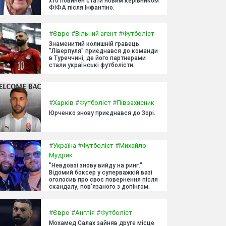
хто повинен стати новим керівником
ФІФА після Інфантіно.
#
Євро
#
Вільний агент
#
Футболіст
Знаменитий колишній гравець
"Ліверпуля" приєднався до команди
в Туреччині, де його партнерами
стали українські футболісти.
#
Харків
#
Футболіст
#
Півзахисник
Юрченко знову приєднався до Зорі.
#
Україна
#
Футболіст
#
Михайло
Мудрик
"Невдовзі знову вийду на ринг."
Відомий боксер у суперважкій вазі
оголосив про своє повернення після
скандалу, пов'язаного з допінгом.
#
Євро
#
Англія
#
Футболіст
Мохамед Салах зайняв друге місце