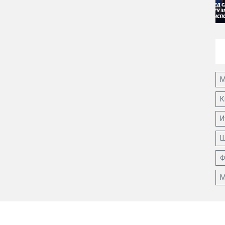
М
К
И
Ш
Ф
М