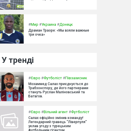
#
Мир
#
Украина
#
Донецк
Драман Траоре: «Мы взяли важные
три очка»
У тренді
#
Євро
#
Футболіст
#
Півзахисник
Мохаммед Салах приєднується до
Трабзонспору, де його партнерами
стануть Руслан Маліновський та
Батагов.
#
Євро
#
Вільний агент
#
Футболіст
Салах офіційно змінив команду!
Легендарний гравець "Ліверпуля"
уклав угоду з турецьким
футбольним гігантом.