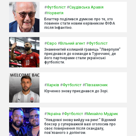
#
Футболіст
#
Саудівська Аравія
#
Норвегія
Блаттер поділився думкою про те, хто
повинен стати новим керівником ФІФА
після Інфантіно.
#
Євро
#
Вільний агент
#
Футболіст
Знаменитий колишній гравець "Ліверпуля"
приєднався до команди в Туреччині, де
його партнерами стали українські
футболісти.
#
Харків
#
Футболіст
#
Півзахисник
Юрченко знову приєднався до Зорі.
#
Україна
#
Футболіст
#
Михайло Мудрик
"Невдовзі знову вийду на ринг." Відомий
боксер у суперважкій вазі оголосив про
своє повернення після скандалу,
пов'язаного з допінгом.