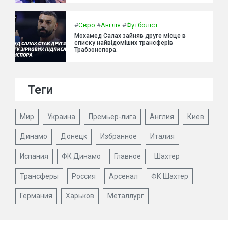
#
Євро
#
Англія
#
Футболіст
Мохамед Салах зайняв друге місце в
списку найвідоміших трансферів
Трабзонспора.
Теги
Мир
Украина
Премьер-лига
Англия
Киев
Динамо
Донецк
Избранное
Италия
Испания
ФК Динамо
Главное
Шахтер
Трансферы
Россия
Арсенал
ФК Шахтер
Германия
Харьков
Металлург