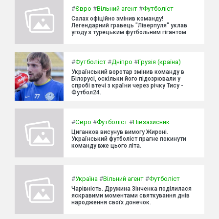
#
Євро
#
Вільний агент
#
Футболіст
Салах офіційно змінив команду!
Легендарний гравець "Ліверпуля" уклав
угоду з турецьким футбольним гігантом.
#
Футболіст
#
Дніпро
#
Грузія (країна)
Український воротар змінив команду в
Білорусі, оскільки його підозрювали у
спробі втечі з країни через річку Тису -
Футбол24.
#
Євро
#
Футболіст
#
Півзахисник
Циганков висунув вимогу Жироні.
Український футболіст прагне покинути
команду вже цього літа.
#
Україна
#
Вільний агент
#
Футболіст
Чарівність. Дружина Зінченка поділилася
яскравими моментами святкування днів
народження своїх донечок.