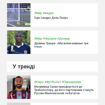
#
Мир
#
видео
Ода Сандро Дель Пьеро
#
Мир
#
Украина
#
Донецк
Драман Траоре: «Мы взяли важные три
очка»
У тренді
#
Євро
#
Футболіст
#
Півзахисник
Мохаммед Салах приєднується до
Трабзонспору, де його партнерами стануть
Руслан Маліновський та Батагов.