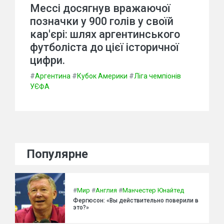
Мессі досягнув вражаючої
позначки у 900 голів у своїй
кар'єрі: шлях аргентинського
футболіста до цієї історичної
цифри.
#
Аргентина
#
Кубок Америки
#
Ліга чемпіонів
УЄФА
Популярне
#
Мир
#
Англия
#
Манчестер Юнайтед
Фергюсон: «Вы действительно поверили в
это?»