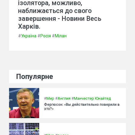
ізолятора, можливо,
наближається до свого
завершення - Новини Весь
Харків.
#
Україна
#
Росія
#
Мілан
Популярне
#
Мир
#
Англия
#
Манчестер Юнайтед
Фергюсон: «Вы действительно поверили в
это?»