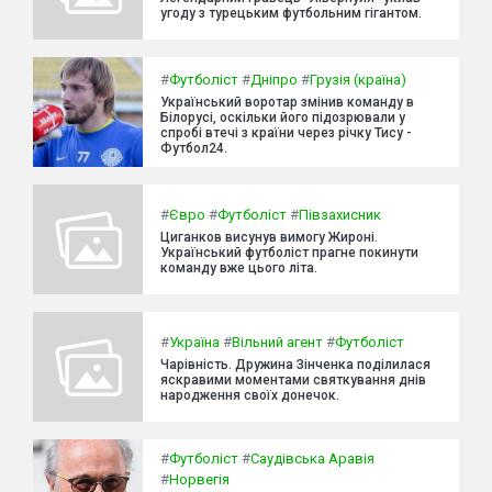
угоду з турецьким футбольним гігантом.
#
Футболіст
#
Дніпро
#
Грузія (країна)
Український воротар змінив команду в
Білорусі, оскільки його підозрювали у
спробі втечі з країни через річку Тису -
Футбол24.
#
Євро
#
Футболіст
#
Півзахисник
Циганков висунув вимогу Жироні.
Український футболіст прагне покинути
команду вже цього літа.
#
Україна
#
Вільний агент
#
Футболіст
Чарівність. Дружина Зінченка поділилася
яскравими моментами святкування днів
народження своїх донечок.
#
Футболіст
#
Саудівська Аравія
#
Норвегія