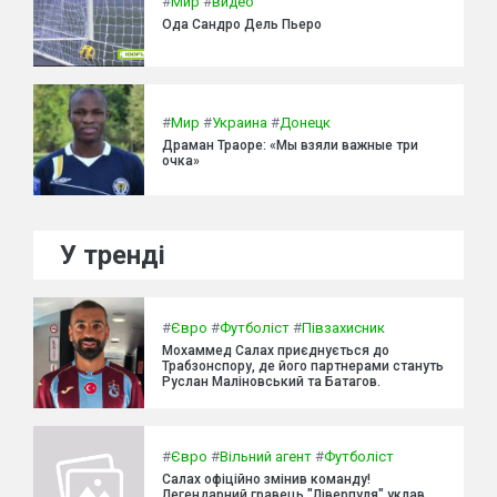
#
Мир
#
видео
Ода Сандро Дель Пьеро
#
Мир
#
Украина
#
Донецк
Драман Траоре: «Мы взяли важные три
очка»
У тренді
#
Євро
#
Футболіст
#
Півзахисник
Мохаммед Салах приєднується до
Трабзонспору, де його партнерами стануть
Руслан Маліновський та Батагов.
#
Євро
#
Вільний агент
#
Футболіст
Салах офіційно змінив команду!
Легендарний гравець "Ліверпуля" уклав