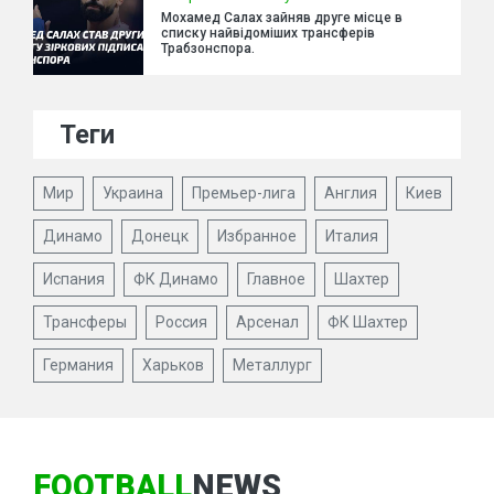
Мохамед Салах зайняв друге місце в
списку найвідоміших трансферів
Трабзонспора.
Теги
Мир
Украина
Премьер-лига
Англия
Киев
Динамо
Донецк
Избранное
Италия
Испания
ФК Динамо
Главное
Шахтер
Трансферы
Россия
Арсенал
ФК Шахтер
Германия
Харьков
Металлург
FOOTBALL
NEWS