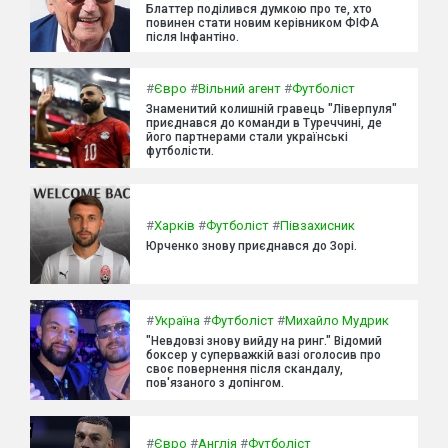
Блаттер поділився думкою про те, хто
повинен стати новим керівником ФІФА
після Інфантіно.
#
Євро
#
Вільний агент
#
Футболіст
Знаменитий колишній гравець "Ліверпуля"
приєднався до команди в Туреччині, де
його партнерами стали українські
футболісти.
#
Харків
#
Футболіст
#
Півзахисник
Юрченко знову приєднався до Зорі.
#
Україна
#
Футболіст
#
Михайло Мудрик
"Невдовзі знову вийду на ринг." Відомий
боксер у суперважкій вазі оголосив про
своє повернення після скандалу,
пов'язаного з допінгом.
#
Євро
#
Англія
#
Футболіст