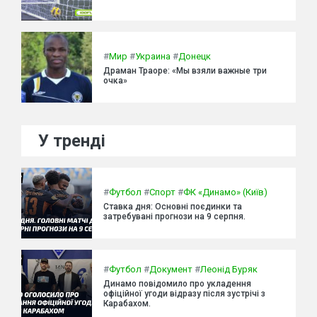
#
Мир
#
Украина
#
Донецк
Драман Траоре: «Мы взяли важные три
очка»
У тренді
#
Футбол
#
Спорт
#
ФК «Динамо» (Київ)
Ставка дня: Основні поєдинки та
затребувані прогнози на 9 серпня.
#
Футбол
#
Документ
#
Леонід Буряк
Динамо повідомило про укладення
офіційної угоди відразу після зустрічі з
Карабахом.