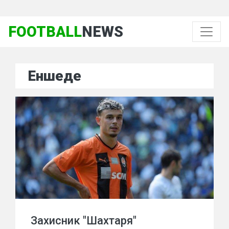
FOOTBALL
NEWS
Еншеде
Захисник "Шахтаря"