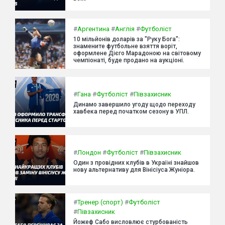
#
Аргентина
#
Англія
#
Футболіст
10 мільйонів доларів за "Руку Бога":
знамените футбольне взяття воріт,
оформлене Дієго Марадоною на світовому
чемпіонаті, буде продано на аукціоні.
#
Гана
#
Футболіст
#
Півзахисник
Динамо завершило угоду щодо переходу
хавбека перед початком сезону в УПЛ.
#
Лондон
#
Футболіст
#
Півзахисник
Один з провідних клубів в Україні знайшов
нову альтернативу для Вінісіуса Жуніора.
#
Тренер (спорт)
#
Футболіст
#
Півзахисник
Йожеф Сабо висловлює стурбованість