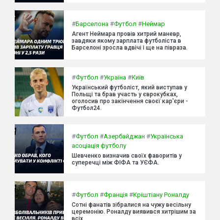
#
Барселона
#
Футбол
#
Неймар
Агент Неймара провів хитрий маневр,
завдяки якому зарплата футболіста в
Барселоні зросла вдвічі і ще на півраза.
#
Футбол
#
Україна
#
Київ
Український футболіст, який виступав у
Польщі та брав участь у єврокубках,
оголосив про закінчення своєї кар'єри -
Футбол24.
#
Футбол
#
Азербайджан
#
Українська
асоціація футболу
Шевченко визначив своїх фаворитів у
суперечці між ФІФА та УЄФА.
#
Футбол
#
Франція
#
Кріштіану Роналду
Сотні фанатів зібралися на чужу весільну
церемонію. Роналду виявився хитрішим за
всіх.