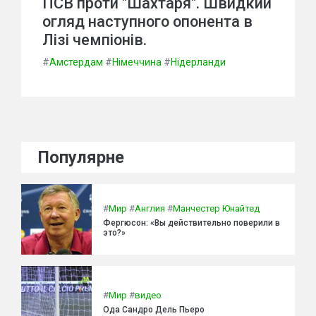
ПСВ проти "Шахтаря". Швидкий
огляд наступного опонента в
Лізі чемпіонів.
#
Амстердам
#
Німеччина
#
Нідерланди
Популярне
#
Мир
#
Англия
#
Манчестер Юнайтед
Фергюсон: «Вы действительно поверили в
это?»
#
Мир
#
видео
Ода Сандро Дель Пьеро