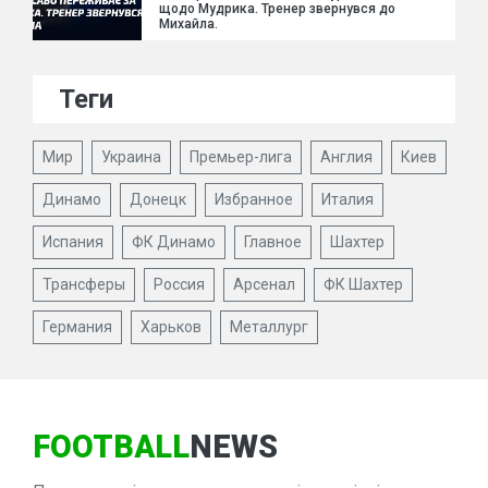
щодо Мудрика. Тренер звернувся до
Михайла.
Теги
Мир
Украина
Премьер-лига
Англия
Киев
Динамо
Донецк
Избранное
Италия
Испания
ФК Динамо
Главное
Шахтер
Трансферы
Россия
Арсенал
ФК Шахтер
Германия
Харьков
Металлург
FOOTBALL
NEWS