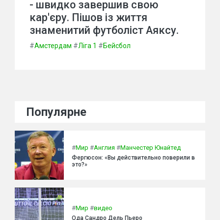
- швидко завершив свою
кар'єру. Пішов із життя
знаменитий футболіст Аяксу.
#
Амстердам
#
Ліга 1
#
Бейсбол
Популярне
#
Мир
#
Англия
#
Манчестер Юнайтед
Фергюсон: «Вы действительно поверили в
это?»
#
Мир
#
видео
Ода Сандро Дель Пьеро