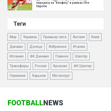
передачу за "Бенфіку" в рамках Ліги
Європи.
Теги
Мир
Украина
Премьер-лига
Англия
Киев
Динамо
Донецк
Избранное
Италия
Испания
ФК Динамо
Главное
Шахтер
Трансферы
Россия
Арсенал
ФК Шахтер
Германия
Харьков
Металлург
FOOTBALL
NEWS