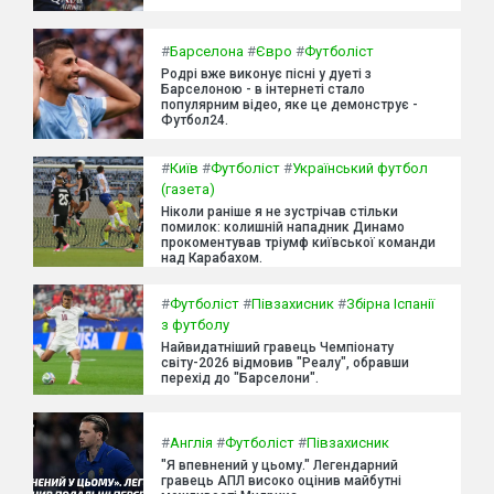
#
Барселона
#
Євро
#
Футболіст
Родрі вже виконує пісні у дуеті з
Барселоною - в інтернеті стало
популярним відео, яке це демонструє -
Футбол24.
#
Київ
#
Футболіст
#
Український футбол
(газета)
Ніколи раніше я не зустрічав стільки
помилок: колишній нападник Динамо
прокоментував тріумф київської команди
над Карабахом.
#
Футболіст
#
Півзахисник
#
Збірна Іспанії
з футболу
Найвидатніший гравець Чемпіонату
світу-2026 відмовив "Реалу", обравши
перехід до "Барселони".
#
Англія
#
Футболіст
#
Півзахисник
"Я впевнений у цьому." Легендарний
гравець АПЛ високо оцінив майбутні