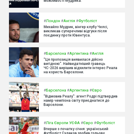
можливості Мудрика.
#
Лондон
#
Англія
#
Футболіст
Михайло Мудрик, вінгер клубу Челсі,
викликав суперечливі відгуки після
поєдинку проти Ювентуса.
#
Барселона
#
Аргентина
#
Англія
"Ця пропозиція виявилася дійсно
вигідною". Найвидатніший гравець
ЧС-2026 вирішив відхилити інтерес Реала
на користь Барселони.
#
Барселона
#
Аргентина
#
Євро
"Відмовив Реалу": агент Родрі підтвердив
намір чемпіона світу приєднатися до
Барселони.
#
Ліга Європи УЄФА
#
Євро
#
Футболіст
Вперше з початку січня: український
футболіст Судаков зробив гольову