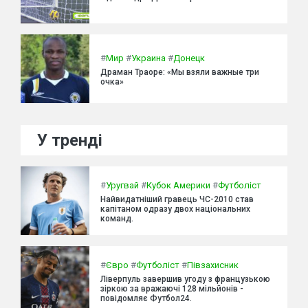
#
Мир
#
Украина
#
Донецк
Драман Траоре: «Мы взяли важные три
очка»
У тренді
#
Уругвай
#
Кубок Америки
#
Футболіст
Найвидатніший гравець ЧС-2010 став
капітаном одразу двох національних
команд.
#
Євро
#
Футболіст
#
Півзахисник
Ліверпуль завершив угоду з французькою
зіркою за вражаючі 128 мільйонів -
повідомляє Футбол24.