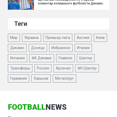
коментар колишнього футболіста Динамо.
Теги
Мир
Украина
Премьер-лига
Англия
Киев
Динамо
Донецк
Избранное
Италия
Испания
ФК Динамо
Главное
Шахтер
Трансферы
Россия
Арсенал
ФК Шахтер
Германия
Харьков
Металлург
FOOTBALL
NEWS