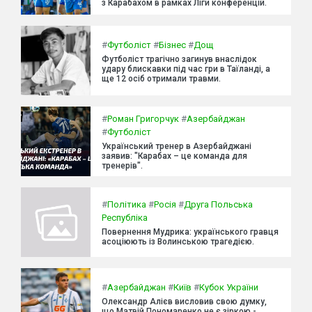
з Карабахом в рамках Ліги конференцій.
#
Футболіст
#
Бізнес
#
Дощ
Футболіст трагічно загинув внаслідок
удару блискавки під час гри в Таїланді, а
ще 12 осіб отримали травми.
#
Роман Григорчук
#
Азербайджан
#
Футболіст
Український тренер в Азербайджані
заявив: "Карабах – це команда для
тренерів".
#
Політика
#
Росія
#
Друга Польська
Республіка
Повернення Мудрика: українського гравця
асоціюють із Волинською трагедією.
#
Азербайджан
#
Київ
#
Кубок України
Олександр Алієв висловив свою думку,
що Матвій Пономаренко не є зіркою -