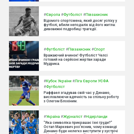
#
Європа
#
Футболіст
#
Півзахисник
Відомого спортсмена, який досяг успіху у
футболі, вбили неподалік від його житла:
дивовижні подробиці трагедії.
#
Футболіст
#
Півзахисник
#
Спорт
Вражаючий вчинок! Футболіст Челсі
готовий на серйозні жертви заради
Мудрика.
#
Кубок України
#
Ліга Європи УЄФА
#
Футболіст
Раффаел згадував свій час у Динамо,
висловлюючи вдячність за спільну роботу
з Олегом Блохіним.
#
Україна
#
Журналіст
#
Нідерланди
"Яка символіка прикрашає їхні груди?"
Остап Маркевич роз'яснив, чому команді
Динамо буде нелегко виступити у зустрічі