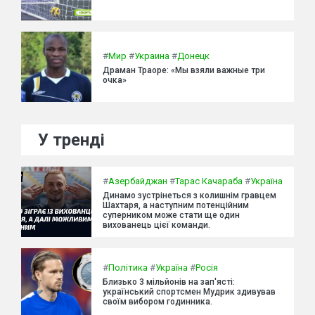
#
Мир
#
Украина
#
Донецк
Драман Траоре: «Мы взяли важные три
очка»
У тренді
#
Азербайджан
#
Тарас Качараба
#
Україна
Динамо зустрінеться з колишнім гравцем
Шахтаря, а наступним потенційним
суперником може стати ще один
вихованець цієї команди.
#
Політика
#
Україна
#
Росія
Близько 3 мільйонів на зап'ясті:
український спортсмен Мудрик здивував
своїм вибором годинника.