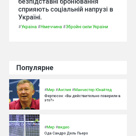
безпідставні бронювання
сприяють соціальній напрузі в
Україні.
#
Україна
#
Німеччина
#
Збройні сили України
Популярне
#
Мир
#
Англия
#
Манчестер Юнайтед
Фергюсон: «Вы действительно поверили в
это?»
#
Мир
#
видео
Ода Сандро Дель Пьеро