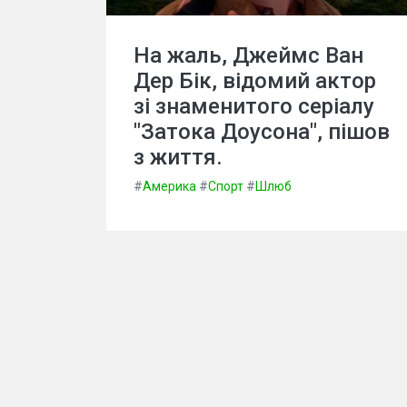
На жаль, Джеймс Ван
Дер Бік, відомий актор
зі знаменитого серіалу
"Затока Доусона", пішов
з життя.
#
Америка
#
Спорт
#
Шлюб