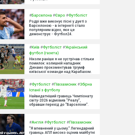
#
Барселона
#
Євро
#
Футболіст
Родрі вже виконує пісні у дуеті з
Барселоною - в інтернеті стало
популярним відео, яке це
демонструє - Футбол24.
#
Київ
#
Футболіст
#
Український
футбол (газета)
Ніколи раніше я не зустрічав стільки
помилок: колишній нападник
Динамо прокоментував тріумф
київської команди над Карабахом.
#
Футболіст
#
Півзахисник
#
Збірна
Іспанії з футболу
Найвидатніший гравець Чемпіонату
світу-2026 відмовив "Реалу",
обравши перехід до "Барселони".
#
Англія
#
Футболіст
#
Півзахисник
"Я впевнений у цьому." Легендарний
гравець АПЛ високо оцінив майбутні