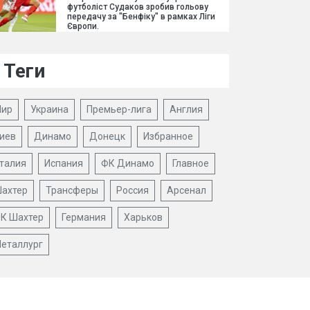
футболіст Судаков зробив гольову
передачу за "Бенфіку" в рамках Ліги
Європи.
Теги
ир
Украина
Премьер-лига
Англия
иев
Динамо
Донецк
Избранное
талия
Испания
ФК Динамо
Главное
ахтер
Трансферы
Россия
Арсенал
К Шахтер
Германия
Харьков
еталлург