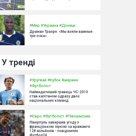
#
Мир
#
Украина
#
Донецк
Драман Траоре: «Мы взяли важные
три очка»
У тренді
#
Уругвай
#
Кубок Америки
#
Футболіст
Найвидатніший гравець ЧС-2010
став капітаном одразу двох
національних команд.
#
Євро
#
Футболіст
#
Півзахисник
Ліверпуль завершив угоду з
французькою зіркою за вражаючі
128 мільйонів - повідомляє
Футбол24.