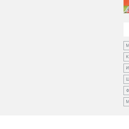
М
К
И
Ш
Ф
М