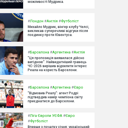
можливості Мудрика.
#
Лондон
#
Англія
#
Футболіст
Михайло Мудрик, вінгер клубу Челсі,
викликав суперечливі відгуки після
поєдинку проти Ювентуса.
#
Барселона
#
Аргентина
#
Англія
"Ця пропозиція виявилася дійсно
вигідною". Найвидатніший гравець
ЧС-2026 вирішив відхилити інтерес
Реала на користь Барселони.
#
Барселона
#
Аргентина
#
Євро
"Відмовив Реалу": агент Родрі
підтвердив намір чемпіона світу
приєднатися до Барселони.
#
Ліга Європи УЄФА
#
Євро
#
Футболіст
Вперше з початку січня: український