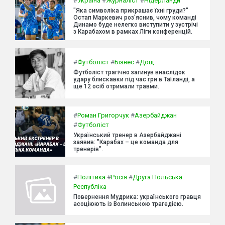
#
Україна
#
Журналіст
#
Нідерланди
"Яка символіка прикрашає їхні груди?"
Остап Маркевич роз'яснив, чому команді
Динамо буде нелегко виступити у зустрічі
з Карабахом в рамках Ліги конференцій.
#
Футболіст
#
Бізнес
#
Дощ
Футболіст трагічно загинув внаслідок
удару блискавки під час гри в Таїланді, а
ще 12 осіб отримали травми.
#
Роман Григорчук
#
Азербайджан
#
Футболіст
Український тренер в Азербайджані
заявив: "Карабах – це команда для
тренерів".
#
Політика
#
Росія
#
Друга Польська
Республіка
Повернення Мудрика: українського гравця
асоціюють із Волинською трагедією.