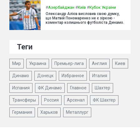
#
Азербайджан
#
Київ
#
Кубок України
Олександр Алієв висловив свою думку,
що Матвій Пономаренко не є зіркою -
коментар колишнього футболіста Динамо.
Теги
Мир
Украина
Премьер-лига
Англия
Киев
Динамо
Донецк
Избранное
Италия
Испания
ФК Динамо
Главное
Шахтер
Трансферы
Россия
Арсенал
ФК Шахтер
Германия
Харьков
Металлург