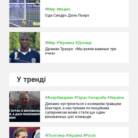
#
Мир
#
видео
Ода Сандро Дель Пьеро
#
Мир
#
Украина
#
Донецк
Драман Траоре: «Мы взяли важные три
очка»
У тренді
#
Азербайджан
#
Тарас Качараба
#
Україна
Динамо зустрінеться з колишнім гравцем
Шахтаря, а наступним потенційним
суперником може стати ще один
вихованець цієї команди.
#
Політика
#
Україна
#
Росія