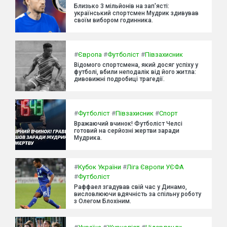
Близько 3 мільйонів на зап'ясті:
український спортсмен Мудрик здивував
своїм вибором годинника.
#
Європа
#
Футболіст
#
Півзахисник
Відомого спортсмена, який досяг успіху у
футболі, вбили неподалік від його житла:
дивовижні подробиці трагедії.
#
Футболіст
#
Півзахисник
#
Спорт
Вражаючий вчинок! Футболіст Челсі
готовий на серйозні жертви заради
Мудрика.
#
Кубок України
#
Ліга Європи УЄФА
#
Футболіст
Раффаел згадував свій час у Динамо,
висловлюючи вдячність за спільну роботу
з Олегом Блохіним.