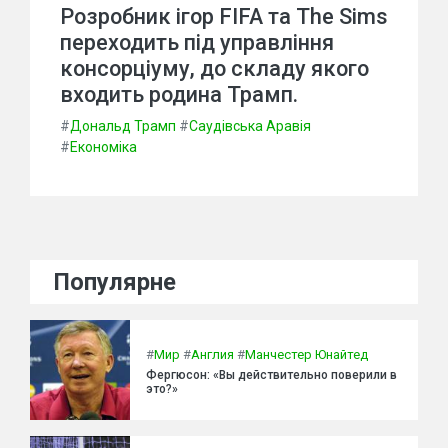
Розробник ігор FIFA та The Sims
переходить під управління
консорціуму, до складу якого
входить родина Трамп.
#
Дональд Трамп
#
Саудівська Аравія
#
Економіка
Популярне
#
Мир
#
Англия
#
Манчестер Юнайтед
Фергюсон: «Вы действительно поверили в
это?»