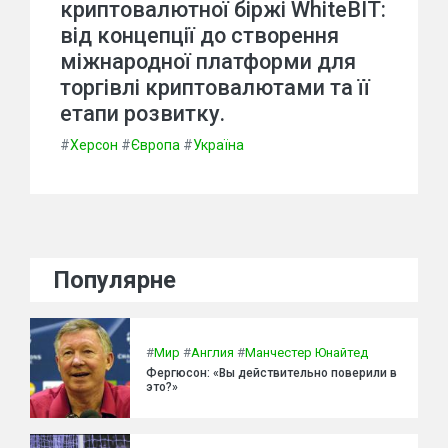
криптовалютної біржі WhiteBIT:
від концепції до створення
міжнародної платформи для
торгівлі криптовалютами та її
етапи розвитку.
#
Херсон
#
Європа
#
Україна
Популярне
#
Мир
#
Англия
#
Манчестер Юнайтед
Фергюсон: «Вы действительно поверили в
это?»