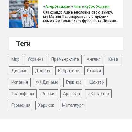
#
Азербайджан
#
Київ
#
Кубок України
Олександр Алієв висловив свою думку,
що Матвій Пономаренко не є зіркою -
коментар колишнього футболіста Динамо.
Теги
Мир
Украина
Премьер-лига
Англия
Киев
Динамо
Донецк
Избранное
Италия
Испания
ФК Динамо
Главное
Шахтер
Трансферы
Россия
Арсенал
ФК Шахтер
Германия
Харьков
Металлург