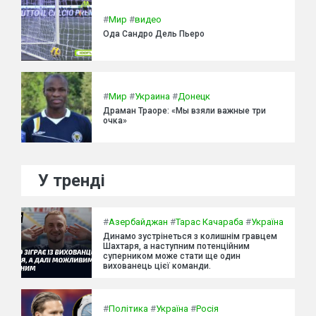
#
Мир
#
видео
Ода Сандро Дель Пьеро
#
Мир
#
Украина
#
Донецк
Драман Траоре: «Мы взяли важные три
очка»
У тренді
#
Азербайджан
#
Тарас Качараба
#
Україна
Динамо зустрінеться з колишнім гравцем
Шахтаря, а наступним потенційним
суперником може стати ще один
вихованець цієї команди.
#
Політика
#
Україна
#
Росія