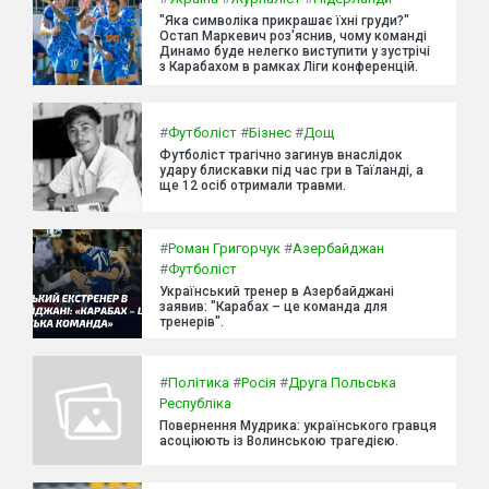
"Яка символіка прикрашає їхні груди?"
Остап Маркевич роз'яснив, чому команді
Динамо буде нелегко виступити у зустрічі
з Карабахом в рамках Ліги конференцій.
#
Футболіст
#
Бізнес
#
Дощ
Футболіст трагічно загинув внаслідок
удару блискавки під час гри в Таїланді, а
ще 12 осіб отримали травми.
#
Роман Григорчук
#
Азербайджан
#
Футболіст
Український тренер в Азербайджані
заявив: "Карабах – це команда для
тренерів".
#
Політика
#
Росія
#
Друга Польська
Республіка
Повернення Мудрика: українського гравця
асоціюють із Волинською трагедією.