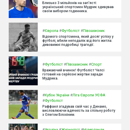
Близько 3 мільйонів на зап'ясті:
український спортсмен Мудрик здивував
своїм вибором годинника.
#
Європа
#
Футболіст
#
Півзахисник
Відомого спортсмена, який досяг успіху у
футболі, вбили неподалік від його житла:
дивовижні подробиці трагедії.
#
Футболіст
#
Півзахисник
#
Спорт
Вражаючий вчинок! Футболіст Челсі
готовий на серйозні жертви заради
Мудрика.
#
Кубок України
#
Ліга Європи УЄФА
#
Футболіст
Раффаел згадував свій час у Динамо,
висловлюючи вдячність за спільну роботу
з Олегом Блохіним.
#
Україна
#
Журналіст
#
Нідерланди