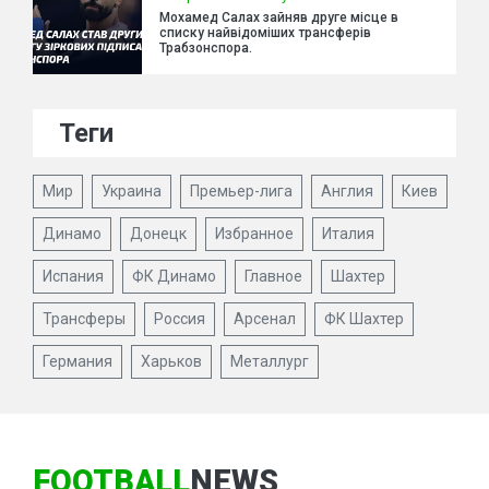
Мохамед Салах зайняв друге місце в
списку найвідоміших трансферів
Трабзонспора.
Теги
Мир
Украина
Премьер-лига
Англия
Киев
Динамо
Донецк
Избранное
Италия
Испания
ФК Динамо
Главное
Шахтер
Трансферы
Россия
Арсенал
ФК Шахтер
Германия
Харьков
Металлург
FOOTBALL
NEWS