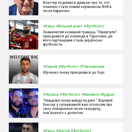
Блаттер поділився думкою про те, хто
повинен стати новим керівником ФІФА
після Інфантіно.
#
Євро
#
Вільний агент
#
Футболіст
Знаменитий колишній гравець "Ліверпуля"
приєднався до команди в Туреччині, де
його партнерами стали українські
футболісти.
#
Харків
#
Футболіст
#
Півзахисник
Юрченко знову приєднався до Зорі.
#
Україна
#
Футболіст
#
Михайло Мудрик
"Невдовзі знову вийду на ринг." Відомий
боксер у суперважкій вазі оголосив про
своє повернення після скандалу,
пов'язаного з допінгом.
#
Євро
#
Англія
#
Футболіст