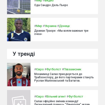
#
Мир
#
видео
Ода Сандро Дель Пьеро
#
Мир
#
Украина
#
Донецк
Драман Траоре: «Мы взяли важные три
очка»
У тренді
#
Євро
#
Футболіст
#
Півзахисник
Мохаммед Салах приєднується до
Трабзонспору, де його партнерами стануть
Руслан Маліновський та Батагов.
#
Євро
#
Вільний агент
#
Футболіст
Салах офіційно змінив команду!
Легендарний гравець "Ліверпуля" уклав