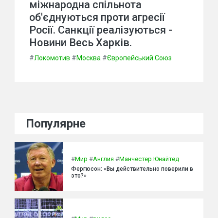
міжнародна спільнота
об'єднуються проти агресії
Росії. Санкції реалізуються -
Новини Весь Харків.
#
Локомотив
#
Москва
#
Європейський Союз
Популярне
#
Мир
#
Англия
#
Манчестер Юнайтед
Фергюсон: «Вы действительно поверили в
это?»