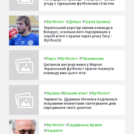
угоду з турецьким футбольним гігантом.
#
Футболіст
#
Дніпро
#
Грузія (країна)
Український воротар змінив команду в
Білорусі, оскільки його підозрювали у
спробі втечі з країни через річку Тису -
Футбол24.
#
Євро
#
Футболіст
#
Півзахисник
Циганков висунув вимогу Жироні.
Український футболіст прагне покинути
команду вже цього літа.
#
Україна
#
Вільний агент
#
Футболіст
Чарівність. Дружина Зінченка поділилася
яскравими моментами святкування днів
народження своїх донечок.
#
Футболіст
#
Саудівська Аравія
#
Норвегія