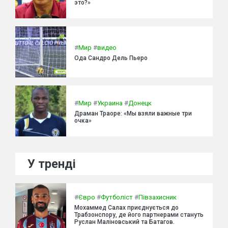
это?»
#
Мир
#
видео
Ода Сандро Дель Пьеро
#
Мир
#
Украина
#
Донецк
Драман Траоре: «Мы взяли важные три
очка»
У тренді
#
Євро
#
Футболіст
#
Півзахисник
Мохаммед Салах приєднується до
Трабзонспору, де його партнерами стануть
Руслан Маліновський та Батагов.