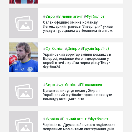
#
Євро
#
Вільний агент
#
Футболіст
Салах офіційно змінив команду!
Легендарний гравець "Ліверпуля" уклав
угоду з турецьким футбольним гігантом.
#
Футболіст
#
Дніпро
#
Грузія (країна)
Український воротар змінив команду в
Білорусі, оскільки його підозрювали у
спробі втечі з країни через річку Тису -
Футбол24.
#
Євро
#
Футболіст
#
Півзахисник
Циганков висунув вимогу Жироні.
Український футболіст прагне покинути
команду вже цього літа.
#
Україна
#
Вільний агент
#
Футболіст
Чарівність. Дружина Зінченка поділилася
яскравими моментами святкування днів