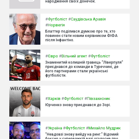
народження своїх донечок.
#
Футболіст
#
Саудівська Аравія
#
Норвегія
Блаттер поділився думкою про те, хто
повинен стати новим керівником ФІФА
після Інфантіно.
#
Євро
#
Вільний агент
#
Футболіст
Знаменитий колишній гравець "Ліверпуля"
приєднався до команди в Туреччині, де
його партнерами стали українські
футболісти.
#
Харків
#
Футболіст
#
Півзахисник
Юрченко знову приєднався до Зорі.
#
Україна
#
Футболіст
#
Михайло Мудрик
"Невдовзі знову вийду на ринг." Відомий
боксер у суперважкій вазі оголосив про