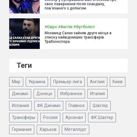
своє повернення після скандалу,
пов'язаного з допінгом.
#
Євро
#
Англія
#
Футболіст
Мохамед Салах зайняв друге місце в
списку найвідоміших трансферів
Трабзонспора.
Теги
Мир
Украина
Премьер-лига
Англия
Киев
Динамо
Донецк
Избранное
Италия
Испания
ФК Динамо
Главное
Шахтер
Трансферы
Россия
Арсенал
ФК Шахтер
Германия
Харьков
Металлург