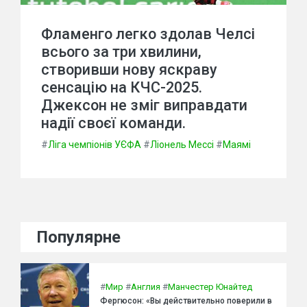
Фламенго легко здолав Челсі
всього за три хвилини,
створивши нову яскраву
сенсацію на КЧС-2025.
Джексон не зміг виправдати
надії своєї команди.
#
Ліга чемпіонів УЄФА
#
Ліонель Мессі
#
Маямі
Популярне
#
Мир
#
Англия
#
Манчестер Юнайтед
Фергюсон: «Вы действительно поверили в