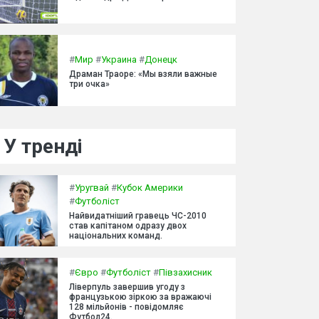
#
Мир
#
Украина
#
Донецк
Драман Траоре: «Мы взяли важные
три очка»
У тренді
#
Уругвай
#
Кубок Америки
#
Футболіст
Найвидатніший гравець ЧС-2010
став капітаном одразу двох
національних команд.
#
Євро
#
Футболіст
#
Півзахисник
Ліверпуль завершив угоду з
французькою зіркою за вражаючі
128 мільйонів - повідомляє
Футбол24.