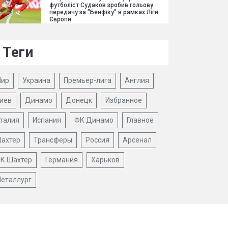
футболіст Судаков зробив гольову
передачу за "Бенфіку" в рамках Ліги
Європи.
Теги
ир
Украина
Премьер-лига
Англия
иев
Динамо
Донецк
Избранное
талия
Испания
ФК Динамо
Главное
ахтер
Трансферы
Россия
Арсенал
К Шахтер
Германия
Харьков
еталлург