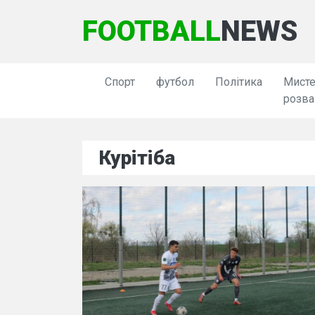
FOOTBALL
NEWS
Спорт
футбол
Політика
Мисте
розва
Курітіба