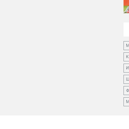
М
К
И
Ш
Ф
М