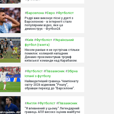
#
Барселона
#
Євро
#
Футболіст
Родрі вже виконує пісні у дуеті з
Барселоною - в інтернеті стало
популярним відео, яке це
демонструє - Футбол24.
#
Київ
#
Футболіст
#
Український
футбол (газета)
Ніколи раніше я не зустрічав стільки
помилок: колишній нападник
Динамо прокоментував тріумф
київської команди над Карабахом.
#
Футболіст
#
Півзахисник
#
Збірна
Іспанії з футболу
Найвидатніший гравець Чемпіонату
світу-2026 відмовив "Реалу",
обравши перехід до "Барселони".
#
Англія
#
Футболіст
#
Півзахисник
"Я впевнений у цьому." Легендарний
гравець АПЛ високо оцінив майбутні