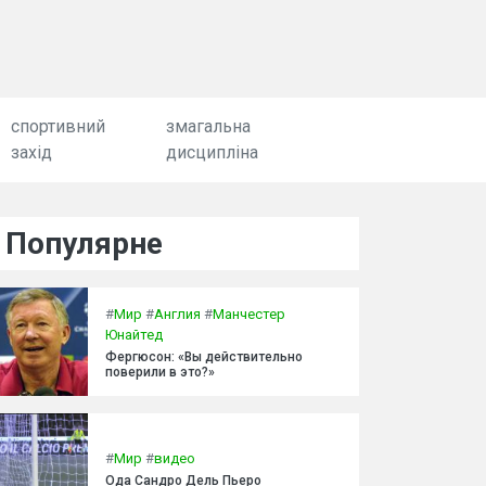
спортивний
змагальна
захід
дисципліна
Популярне
#
Мир
#
Англия
#
Манчестер
Юнайтед
Фергюсон: «Вы действительно
поверили в это?»
#
Мир
#
видео
Ода Сандро Дель Пьеро