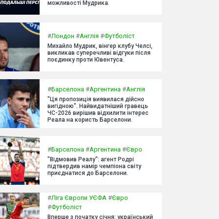
можливості Мудрика.
#
Лондон
#
Англія
#
Футболіст
Михайло Мудрик, вінгер клубу Челсі,
викликав суперечливі відгуки після
поєдинку проти Ювентуса.
#
Барселона
#
Аргентина
#
Англія
"Ця пропозиція виявилася дійсно
вигідною". Найвидатніший гравець
ЧС-2026 вирішив відхилити інтерес
Реала на користь Барселони.
#
Барселона
#
Аргентина
#
Євро
"Відмовив Реалу": агент Родрі
підтвердив намір чемпіона світу
приєднатися до Барселони.
#
Ліга Європи УЄФА
#
Євро
#
Футболіст
Вперше з початку січня: український