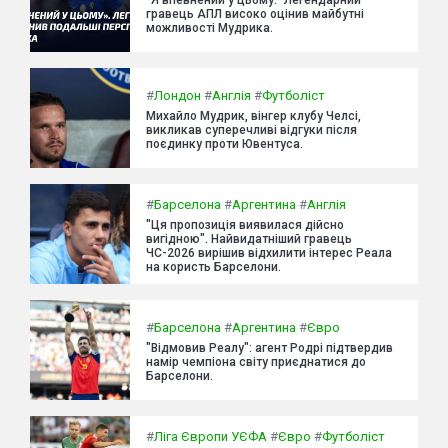
гравець АПЛ високо оцінив майбутні
можливості Мудрика.
#
Лондон
#
Англія
#
Футболіст
Михайло Мудрик, вінгер клубу Челсі,
викликав суперечливі відгуки після
поєдинку проти Ювентуса.
#
Барселона
#
Аргентина
#
Англія
"Ця пропозиція виявилася дійсно
вигідною". Найвидатніший гравець
ЧС-2026 вирішив відхилити інтерес Реала
на користь Барселони.
#
Барселона
#
Аргентина
#
Євро
"Відмовив Реалу": агент Родрі підтвердив
намір чемпіона світу приєднатися до
Барселони.
#
Ліга Європи УЄФА
#
Євро
#
Футболіст