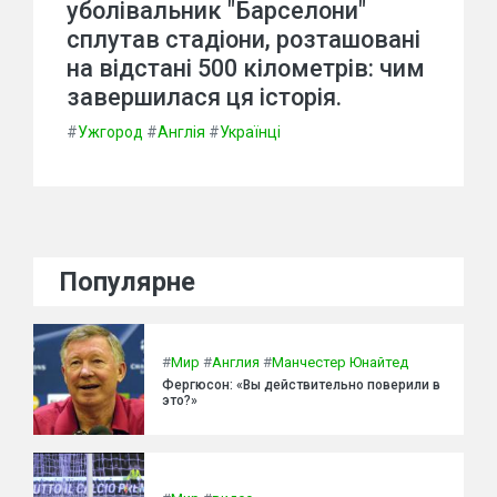
уболівальник "Барселони"
сплутав стадіони, розташовані
на відстані 500 кілометрів: чим
завершилася ця історія.
#
Ужгород
#
Англія
#
Українці
Популярне
#
Мир
#
Англия
#
Манчестер Юнайтед
Фергюсон: «Вы действительно поверили в
это?»