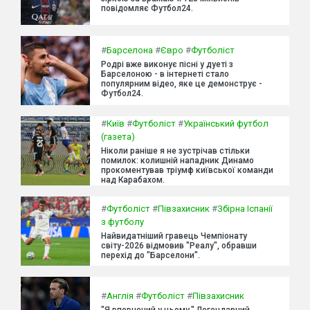
повідомляє Футбол24.
#
Барселона
#
Євро
#
Футболіст
Родрі вже виконує пісні у дуеті з
Барселоною - в інтернеті стало
популярним відео, яке це демонструє -
Футбол24.
#
Київ
#
Футболіст
#
Український футбол
(газета)
Ніколи раніше я не зустрічав стільки
помилок: колишній нападник Динамо
прокоментував тріумф київської команди
над Карабахом.
#
Футболіст
#
Півзахисник
#
Збірна Іспанії
з футболу
Найвидатніший гравець Чемпіонату
світу-2026 відмовив "Реалу", обравши
перехід до "Барселони".
#
Англія
#
Футболіст
#
Півзахисник
"Я впевнений у цьому." Легендарний