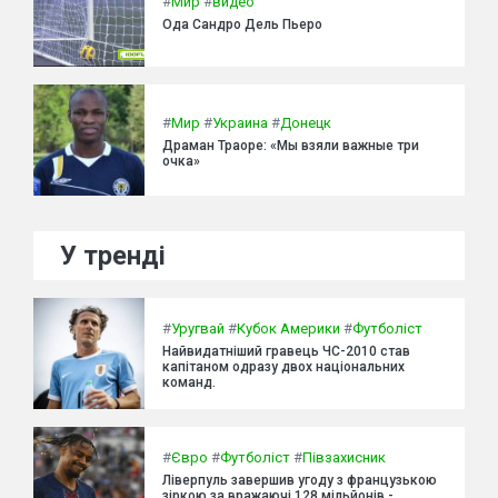
#
Мир
#
видео
Ода Сандро Дель Пьеро
#
Мир
#
Украина
#
Донецк
Драман Траоре: «Мы взяли важные три
очка»
У тренді
#
Уругвай
#
Кубок Америки
#
Футболіст
Найвидатніший гравець ЧС-2010 став
капітаном одразу двох національних
команд.
#
Євро
#
Футболіст
#
Півзахисник
Ліверпуль завершив угоду з французькою
зіркою за вражаючі 128 мільйонів -