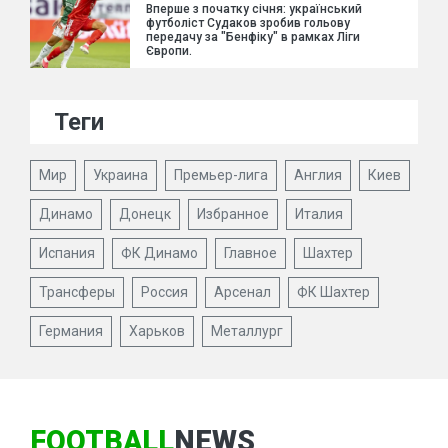
Вперше з початку січня: український
футболіст Судаков зробив гольову
передачу за "Бенфіку" в рамках Ліги
Європи.
Теги
Мир
Украина
Премьер-лига
Англия
Киев
Динамо
Донецк
Избранное
Италия
Испания
ФК Динамо
Главное
Шахтер
Трансферы
Россия
Арсенал
ФК Шахтер
Германия
Харьков
Металлург
FOOTBALL
NEWS