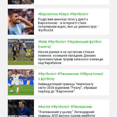
#
Барселона
#
Євро
#
Футболіст
Родрі вже виконує пісні у дуеті з
Барселоною - в інтернеті стало
популярним відео, яке це демонструє -
Футбол24.
#
Київ
#
Футболіст
#
Український футбол
(газета)
Ніколи раніше я не зустрічав стільки
помилок: колишній нападник Динамо
прокоментував тріумф київської команди
над Карабахом.
#
Футболіст
#
Півзахисник
#
Збірна Іспанії
з футболу
Найвидатніший гравець Чемпіонату
світу-2026 відмовив "Реалу", обравши
перехід до "Барселони".
#
Англія
#
Футболіст
#
Півзахисник
"Я впевнений у цьому." Легендарний
гравець АПЛ високо оцінив майбутні