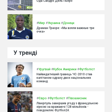
Ода Сандро Дель Пьеро
#
Мир
#
Украина
#
Донецк
Драман Траоре: «Мы взяли важные три
очка»
У тренді
#
Уругвай
#
Кубок Америки
#
Футболіст
Найвидатніший гравець ЧС-2010 став
капітаном одразу двох національних
команд.
#
Євро
#
Футболіст
#
Півзахисник
Ліверпуль завершив угоду з французькою
зіркою за вражаючі 128 мільйонів -
повідомляє Футбол24.