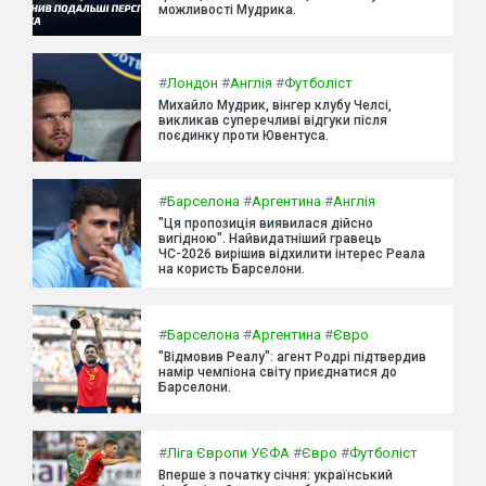
можливості Мудрика.
#
Лондон
#
Англія
#
Футболіст
Михайло Мудрик, вінгер клубу Челсі,
викликав суперечливі відгуки після
поєдинку проти Ювентуса.
#
Барселона
#
Аргентина
#
Англія
"Ця пропозиція виявилася дійсно
вигідною". Найвидатніший гравець
ЧС-2026 вирішив відхилити інтерес Реала
на користь Барселони.
#
Барселона
#
Аргентина
#
Євро
"Відмовив Реалу": агент Родрі підтвердив
намір чемпіона світу приєднатися до
Барселони.
#
Ліга Європи УЄФА
#
Євро
#
Футболіст
Вперше з початку січня: український