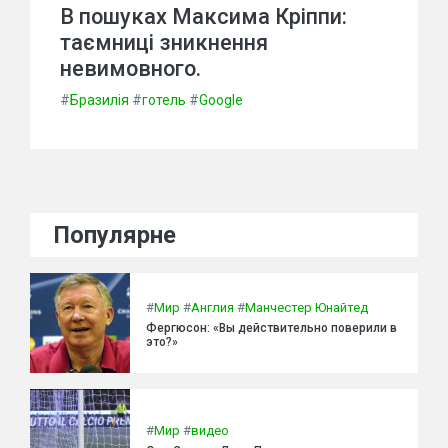
В пошуках Максима Кріппи:
таємниці зникнення
невимовного.
#
Бразилія
#
готель
#
Google
Популярне
#
Мир
#
Англия
#
Манчестер Юнайтед
Фергюсон: «Вы действительно поверили в
это?»
#
Мир
#
видео