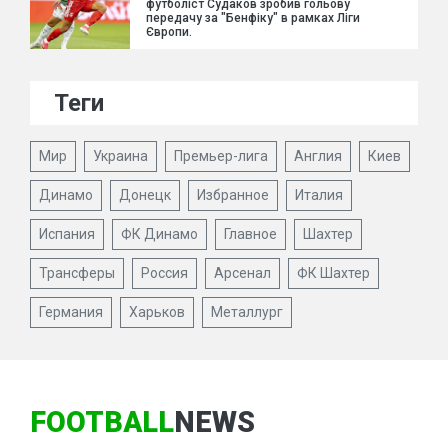
футболіст Судаков зробив гольову
передачу за "Бенфіку" в рамках Ліги
Європи.
Теги
Мир
Украина
Премьер-лига
Англия
Киев
Динамо
Донецк
Избранное
Италия
Испания
ФК Динамо
Главное
Шахтер
Трансферы
Россия
Арсенал
ФК Шахтер
Германия
Харьков
Металлург
FOOTBALL
NEWS